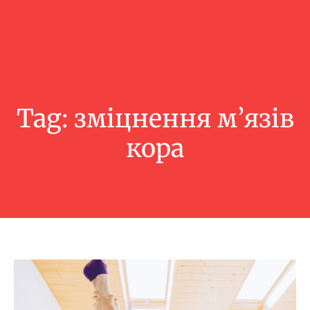
Tag:
зміцнення м’язів
кора