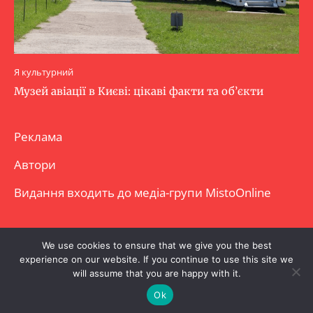
Я культурний
Музей авіації в Києві: цікаві факти та об’єкти
Реклама
Автори
Видання входить до медіа-групи
MistoOnline
Copyright © Повне використання матеріалу
We use cookies to ensure that we give you the best
experience on our website. If you continue to use this site we
заборонено. Частково можна з гіперпосиланням.
will assume that you are happy with it.
Ok
.
.
.