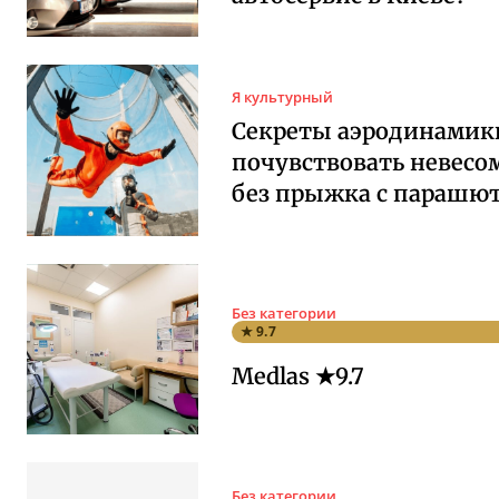
Я культурный
Секреты аэродинамики
почувствовать невесо
без прыжка с парашю
Без категории
★ 9.7
Medlas ★9.7
Без категории