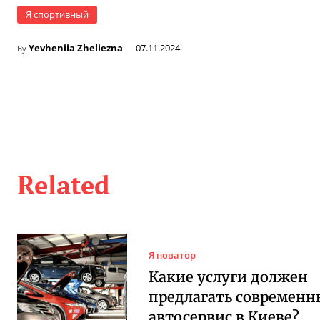
Я спортивный
Yevheniia Zheliezna
07.11.2024
By
Related
Я новатор
Какие услуги должен
предлагать современ
автосервис в Киеве?