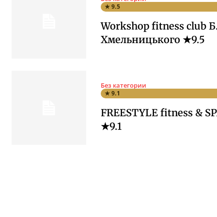
★ 9.5
Workshop fitness club Б
Хмельницького ★9.5
Без категории
★ 9.1
FREESTYLE fitness & SP
★9.1