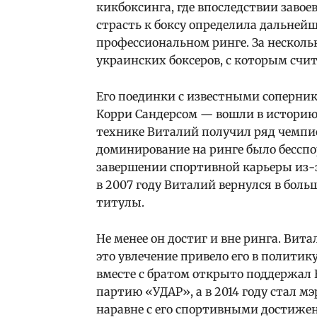
кикбоксинга, где впоследствии завое
страсть к боксу определила дальнейш
профессиональном ринге. За несколь
украинских боксеров, с которым счи
Его поединки с известными соперни
Корри Сандерсом — вошли в историю 
технике Виталий получил ряд чемпио
доминирование на ринге было бесспор
завершении спортивной карьеры из-з
в 2007 году Виталий вернулся в бол
титулы.
Не менее он достиг и вне ринга. Вит
это увлечение привело его в политик
вместе с братом открыто поддержал
партию «УДАР», а в 2014 году стал м
наравне с его спортивными достижен