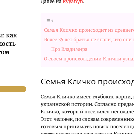
Далее на
kyyanyn
.
Семья Кличко происходит из древнего
: как
Более 35 лет братья не знали, что они
мость
Про Владимира
том
О своем происхождении Клички узна
Семья Кличко происход
Семья Кличко имеет глубокие корни,
украинской истории. Согласно предан
Кличко, который поселился неподале
Этот человек, по словам современни
готовым принимать новых поселенцев