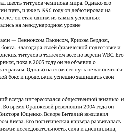
вал шесть титулов чемпиона мира. Однако его
ий путь, и уже в 1996 году он дебютировал на
ко лет он стал одним из самых успешных
тались на международном уровне.
ками — Ленноксом Льюисом, Крисом Бердом,
бокса. Благодаря своей физической подготовке и
нских титулов в тяжелом весе по версии WBC. Его
ным, пока в 2005 году он не объявил о
а травмы. Однако на этом его путь не закончился:
ьшой бокс и продолжил успешно защищать свои
алий всегда интересовался общественной жизнью, и
у. Во время Оранжевой революции 2004 года он
 Виктора Ющенко. Вскоре Виталий возглавил
эром Киева. Его политическая карьера развивалась
иями: последовательность, сила и дисциплина,