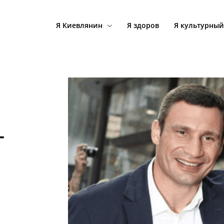
Я Киевлянин
Я здоров
Я культурный
—