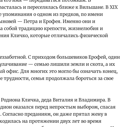
 а его имя — передаваться потомкам. В
асталась и переселялась ближе к Вильшане. В XIX
 упоминания о одном из предков, по имени
ыновей — Петра и Ерофея. Именно они и
за собой традицию крепости, жизнелюбия и
ения Кличко, которые отличались физической
беззаботной. С приходом большевиков Ерофей, один
кулачивание — семью лишили земли и скота, а их
й офис. Для многих это могло бы означать конец,
се трудности, семья продолжала бороться за свое
Родиона Кличка, деда Виталия и Владимира. В
дион оказался перед непростым выбором, спасая
. Согласно преданиям, он даже прятал жену в
находилась на протяжении двух лет во время