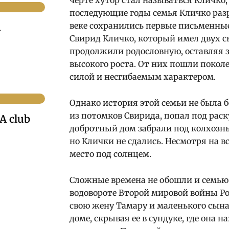
черте хутор стал называться Кличко,
последующие годы семья Кличко разр
веке сохранились первые письменные
.
Свирид Кличко, который имел двух с
продолжили родословную, оставляя 
высокого роста. От них пошли покол
силой и несгибаемым характером.
Однако история этой семьи не была 
из потомков Свирида, попал под рас
A club
добротный дом забрали под колхозны
но Клички не сдались. Несмотря на в
место под солнцем.
Сложные времена не обошли и семью 
водовороте Второй мировой войны Ро
свою жену Тамару и маленького сына
доме, скрывая ее в сундуке, где она 