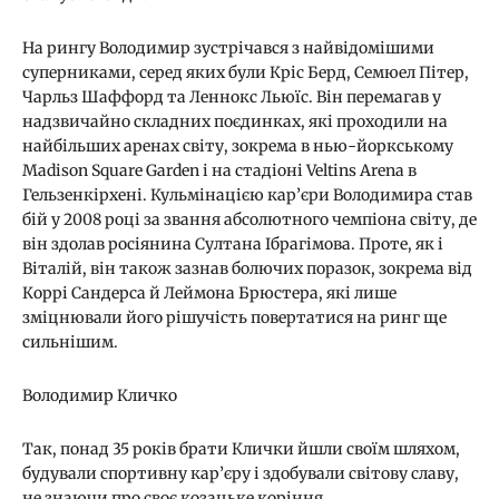
На рингу Володимир зустрічався з найвідомішими
суперниками, серед яких були Кріс Берд, Семюел Пітер,
Чарльз Шаффорд та Леннокс Льюїс. Він перемагав у
надзвичайно складних поєдинках, які проходили на
найбільших аренах світу, зокрема в нью-йоркському
Madison Square Garden і на стадіоні Veltins Arena в
Гельзенкірхені. Кульмінацією кар’єри Володимира став
бій у 2008 році за звання абсолютного чемпіона світу, де
він здолав росіянина Султана Ібрагімова. Проте, як і
Віталій, він також зазнав болючих поразок, зокрема від
Коррі Сандерса й Леймона Брюстера, які лише
зміцнювали його рішучість повертатися на ринг ще
сильнішим.
Володимир Кличко
Так, понад 35 років брати Клички йшли своїм шляхом,
будували спортивну кар’єру і здобували світову славу,
не знаючи про своє козацьке коріння.