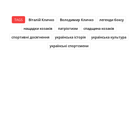
TAGS
Віталій Кличко
Володимир Кличко
легенди боксу
нащадки козаків
патріотизм
спадщина козаків
спортивні досягнення
українська історія
українська культура
українські спортсмени