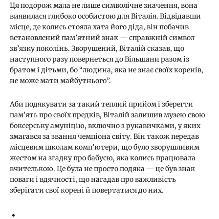
Ця подорож мала не лише символічне значення, вона
виявилася глибоко особистою для Віталія. Відвідавши
місце, де колись стояла хата його діда, він побачив
встановлений пам’ятний знак — справжній символ
зв’язку поколінь. Зворушений, Віталій сказав, що
наступного разу повернеться до Вільшани разом із
братом і дітьми, бо “людина, яка не знає своїх коренів,
не може мати майбутнього”.
Аби подякувати за такий теплий прийом і зберегти
пам’ять про своїх предків, Віталій залишив музею свою
боксерську амуніцію, включно з рукавичками, у яких
змагався за звання чемпіона світу. Він також передав
місцевим школам комп’ютери, що було зворушливим
жестом на згадку про бабусю, яка колись працювала
вчителькою. Це була не просто подяка — це був знак
поваги і вдячності, що нагадав про важливість
зберігати свої корені й повертатися до них.