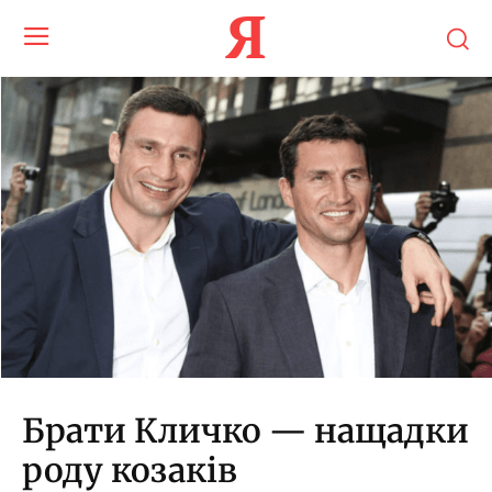
Я
Брати Кличко — нащадки
роду козаків