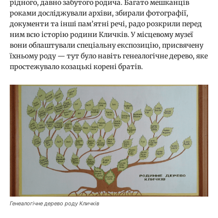
рідного, давно забутого родича. Багато мешканців
роками досліджували архіви, збирали фотографії,
документи та інші пам’ятні речі, радо розкрили перед
ним всю історію родини Кличків. У місцевому музеї
вони облаштували спеціальну експозицію, присвячену
їхньому роду — тут було навіть генеалогічне дерево, яке
простежувало козацькі корені братів.
Генеалогічне дерево роду Кличків