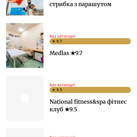
стрибка з парашутом
Без категорії
★ 9.7
Medlas ★9.7
Без категорії
★ 9.5
National fitness&spa фітнес
клуб ★9.5