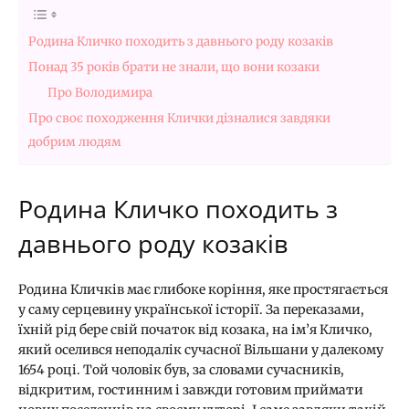
Родина Кличко походить з давнього роду козаків
Понад 35 років брати не знали, що вони козаки
Про Володимира
Про своє походження Клички дізналися завдяки
добрим людям
Родина Кличко походить з
давнього роду козаків
Родина Кличків має глибоке коріння, яке простягається
у саму серцевину української історії. За переказами,
їхній рід бере свій початок від козака, на ім’я Кличко,
який оселився неподалік сучасної Вільшани у далекому
1654 році. Той чоловік був, за словами сучасників,
відкритим, гостинним і завжди готовим приймати