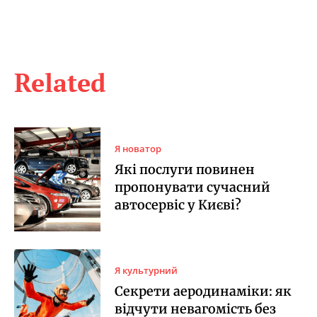
Related
Я новатор
Які послуги повинен
пропонувати сучасний
автосервіс у Києві?
Я культурний
Секрети аеродинаміки: як
відчути невагомість без