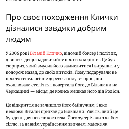
Про своє походження Клички
дізналися завдяки добрим
людям
У 2006 році
Віталій Кличко
, відомий боксер і політик,
дізнався дещо надзвичайне про своє коріння. Це був
сюрприз, який змусив його замислитися і вирушити у
подорож назад, до своїх витоків. Йому подарували не
просто генеалогічне дерево, а цілу історію, що
охоплювала століття і повертала його до Вільшани на
Черкащині — місця, де колись мешкав його дід Родіон.
Це відкриття не залишило його байдужим, і вже
невдовзі Віталій приїхав до Вільшани. Уявіть, який це
був день для невеликого села! Його зустрічали з хлібом-
сіллю, за давнім українським звичаєм, майже як