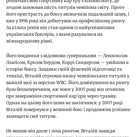
розпочав свою спортивну кар’єру з кікбоксингу, де
згодом завоював шість титулів чемпіона світу. Проте
його пристрасть до боксу визначила подальший шлях, і
вже у 1996 році він дебютував на професійному рингу.
За кілька років він став одним із найуспішніших
українських боксерів, з яким рахувалися на
міжнародному рівні.
Його поєдинки з відомими суперниками — Ленноксом
Льюїсом, Крісом Бердом, Коррі Сандерсом — увійшли в
історію боксу. Завдяки своїй фізичній підготовці та
техніці, Віталій отримав низку чемпіонських титулів у
важкій вазі за версією WBC. Його домінування на рингу
було беззаперечним, аж поки у 2005 році він оголосив
про завершення спортивної кар’єри через травму.
Однак на цьому його шлях не закінчився: у 2007 році
Віталій повернувся у великий бокс і продовжив успішно
захищати свої титули.
Не менше він досяг і поза рингом. Віталій завжди