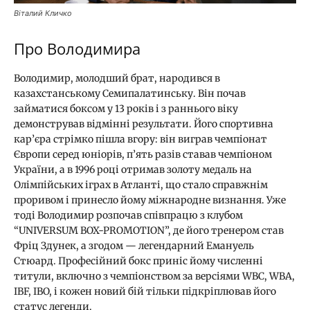
Віталий Кличко
Про Володимира
Володимир, молодший брат, народився в
казахстанському Семипалатинську. Він почав
займатися боксом у 13 років і з раннього віку
демонстрував відмінні результати. Його спортивна
кар’єра стрімко пішла вгору: він виграв чемпіонат
Європи серед юніорів, п’ять разів ставав чемпіоном
України, а в 1996 році отримав золоту медаль на
Олімпійських іграх в Атланті, що стало справжнім
проривом і принесло йому міжнародне визнання. Уже
тоді Володимир розпочав співпрацю з клубом
“UNIVERSUM BOX-PROMOTION”, де його тренером став
Фріц Здунек, а згодом — легендарний Емануель
Стюард. Професійний бокс приніс йому численні
титули, включно з чемпіонством за версіями WBC, WBA,
IBF, IBO, і кожен новий бій тільки підкріплював його
статус легенди.