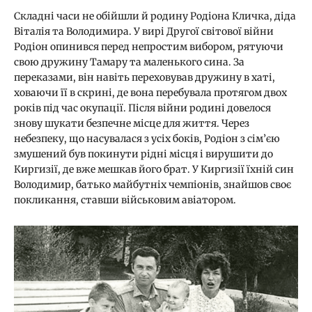
Складні часи не обійшли й родину Родіона Кличка, діда
Віталія та Володимира. У вирі Другої світової війни
Родіон опинився перед непростим вибором, рятуючи
свою дружину Тамару та маленького сина. За
переказами, він навіть переховував дружину в хаті,
ховаючи її в скрині, де вона перебувала протягом двох
років під час окупації. Після війни родині довелося
знову шукати безпечне місце для життя. Через
небезпеку, що насувалася з усіх боків, Родіон з сім’єю
змушений був покинути рідні місця і вирушити до
Киргизії, де вже мешкав його брат. У Киргизії їхній син
Володимир, батько майбутніх чемпіонів, знайшов своє
покликання, ставши військовим авіатором.