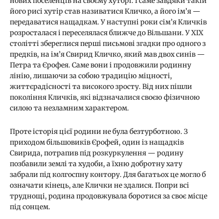
нових поселенців на своєму хуторі. І саме завдяки такій
його рисі хутір став називатися Кличко, а його ім’я —
передаватися нащадкам. У наступні роки сім’я Кличків
розросталася і переселялася ближче до Вільшани. У ХІХ
столітті збереглися перші письмові згадки про одного з
предків, на ім’я Свирид Кличко, який мав двох синів —
Петра та Єрофея. Саме вони і продовжили родинну
лінію, лишаючи за собою традицію міцності,
життєрадісності та високого зросту. Від них пішли
покоління Кличків, які відзначалися своєю фізичною
силою та незламним характером.
Проте історія цієї родини не була безтурботною. З
приходом більшовиків Єрофей, один із нащадків
Свирида, потрапив під розкуркулення — родину
позбавили землі та худоби, а їхню добротну хату
забрали під колгоспну контору. Для багатьох це могло б
означати кінець, але Клички не здалися. Попри всі
труднощі, родина продовжувала боротися за своє місце
під сонцем.