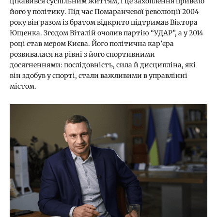
цікавився суспільним життям, і це захоплення привело
його у політику. Під час Помаранчевої революції 2004
року він разом із братом відкрито підтримав Віктора
Ющенка. Згодом Віталій очолив партію “УДАР”, а у 2014
році став мером Києва. Його політична кар’єра
розвивалася на рівні з його спортивними
досягненнями: послідовність, сила й дисципліна, які
він здобув у спорті, стали важливими в управлінні
містом.