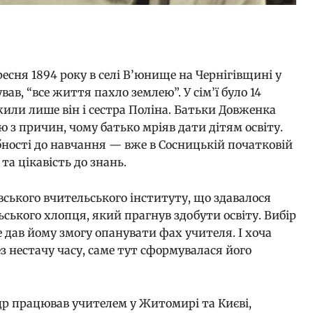
есня 1894 року в селі В’юнище на Чернігівщині у
ував, “все життя пахло землею”. У сім’ї було 14
жили лише він і сестра Поліна. Батьки Довженка
 з причин, чому батько мріяв дати дітям освіту.
бності до навчання — вже в Сосницькій початковій
та цікавість до знань.
івського вчительського інституту, що здавалося
ького хлопця, який прагнув здобути освіту. Вибір
е дав йому змогу опанувати фах учителя. І хоча
з нестачу часу, саме тут сформувалася його
р працював учителем у Житомирі та Києві,