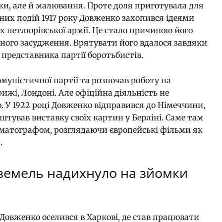
и, але й малювання. Проте доля приготувала для
них подій 1917 року Довженко захопився ідеями
х петлюрівської армії. Це стало причиною його
ого засудження. Врятувати його вдалося завдяки
представника партії боротьбистів.
омуністичної партії та розпочав роботу на
ижі, Лондоні. Але офіційна діяльність не
. У 1922 році Довженко відправився до Німеччини,
штував виставку своїх картин у Берліні. Саме там
ематографом, розглядаючи європейські фільми як
.
земель надихнуло на зйомки
 Довженко оселився в Харкові, де став працювати