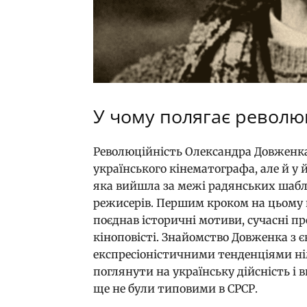
У чому полягає револю
Революційність Олександра Довженка 
українського кінематографа, але й у 
яка вийшла за межі радянських шабл
режисерів. Першим кроком на цьому 
поєднав історичні мотиви, сучасні 
кіноповісті. Знайомство Довженка з 
експресіоністичними тенденціями ні
поглянути на українську дійсність і в
ще не були типовими в СРСР.