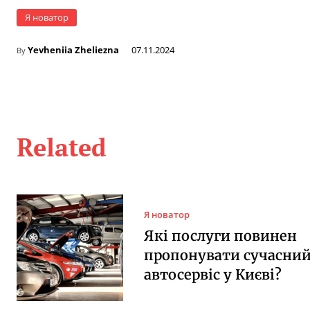
Я новатор
Yevheniia Zheliezna
07.11.2024
By
Related
Я новатор
Які послуги повинен
пропонувати сучасни
автосервіс у Києві?