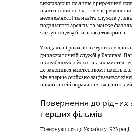
викладаючи не лише природничі наук
нього інший шлях. Під час революцій
незалежності та навіть служив у лава
подальшого арешту та майже фатальн
заступництву близького товариша — 
У подальші роки він вступив до лав к
дипломатичній службі у Варшаві, Пар
приваблювала його так, як мистецтво
де захопився мистецтвом і навіть вла
він вперше серйозно зацікавився кін
новий спосіб вираження власних ідей
Повернення до рідних 
перших фільмів
Повернувшись до України у 1923 році,