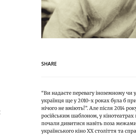
SHARE
“Ви надаєте перевагу іноземному чи у
українця ще у 2010-х роках була б пр
нічого не вміють!”. Але після 2014 р
й
російським шаблоном, у кінотеатрах п
почали дивитися навіть поза межам
українського кіно ХХ століття та спр