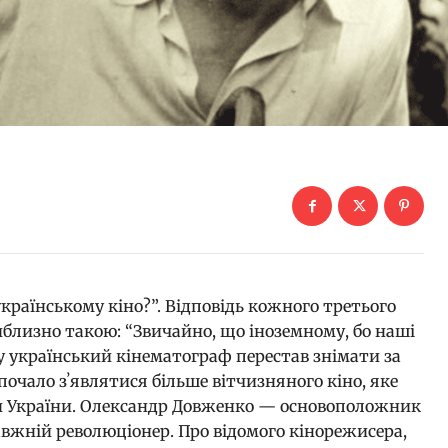
країнському кіно?”. Відповідь кожного третього
иблизно такою: “Звичайно, що іноземному, бо наші
оку український кінематограф перестав знімати за
очало зʼявлятися більше вітчизняного кіно, яке
и України. Олександр Довженко — основоположник
авжній революціонер. Про відомого кінорежисера,