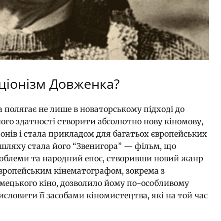
ціонізм Довженка?
полягає не лише в новаторському підході до
його здатності створити абсолютно нову кіномову,
онів і стала прикладом для багатьох європейських
шляху стала його “Звенигора” — фільм, що
проблеми та народний епос, створивши новий жанр
європейським кінематографом, зокрема з
мецького кіно, дозволило йому по-особливому
исловити її засобами кіномистецтва, які на той час