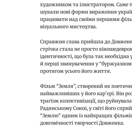
художником та ілюстратором. Саме тут
шукали нові форми вираження україн
працювати над своїми першими філь
візуального мистецтва.
Справжня слава прийшла до Довженка 
стрічка стала не просто кіношедевро
ідентичності, що була так необхідна 
й перші звинувачення у “буржуазному
протягом усього його життя.
Фільм “Земля”, створений як поетична
найважливіших у його кар’єрі. Він ро
трагізм колективізації, що руйнувала
Радянському Союзі, у світі його спри
“Землю” одним із найкращих фільмів 
довговічності творчості Довженка.