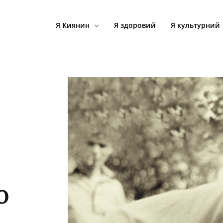
Я Киянин
Я здоровий
Я культурний
о