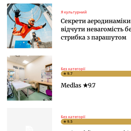
Я культурний
Секрети аеродинаміки:
відчути невагомість б
стрибка з парашутом
Без категорії
★ 9.7
Medlas ★9.7
Без категорії
★ 9.5