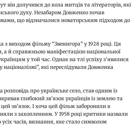
 він долучився до кола митців та літераторів, які
ського духу. Незабаром Довженко почав
мами, що відзначалися новаторським підходом до
з виходом фільму “Звенигора” у 1928 році. Ця
м, а й справжньою маніфестацією національної
українцям у той час. Однак на тлі успіху з’явилися
 націоналізмі”, які переслідували Довженка
 розповідь про українське село, став одним із
зкривав глибокий зв’язок українців із землею та
 цей зв’язок. І хоча цей фільм заборонили в
йняли з захопленням. У 1958 році критики назвали
усіх часів, визнання, яке стало символом