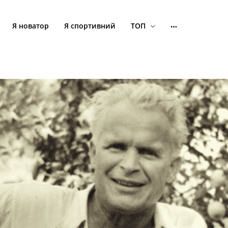
Я новатор
Я спортивний
ТОП