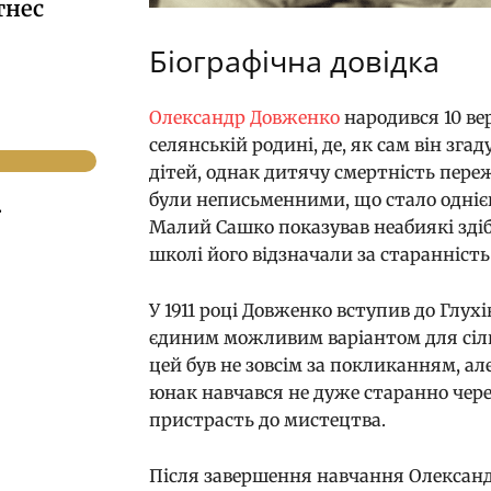
тнес
Біографічна довідка
Олександр Довженко
народився 10 вер
селянській родині, де, як сам він згад
дітей, однак дитячу смертність пере
були неписьменними, що стало однією
.
Малий Сашко показував неабиякі зді
школі його відзначали за старанність 
У 1911 році Довженко вступив до Глух
єдиним можливим варіантом для сільс
цей був не зовсім за покликанням, ал
юнак навчався не дуже старанно чере
пристрасть до мистецтва.
Після завершення навчання Олександ