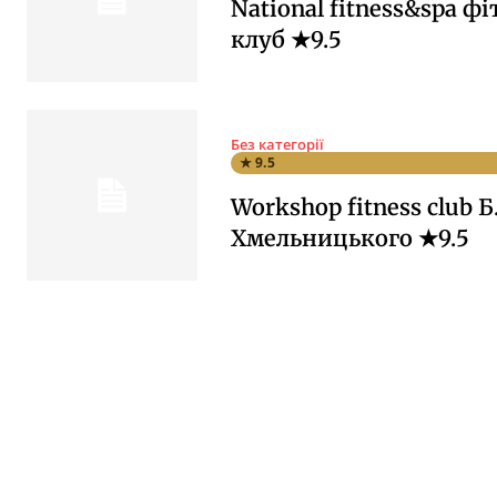
National fitness&spa фі
клуб ★9.5
Без категорії
★ 9.5
Workshop fitness club Б
Хмельницького ★9.5