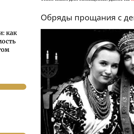
Обряды прощания с де
: как
мость
том