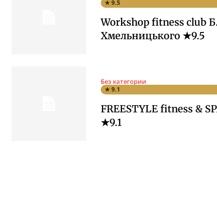
★ 9.5
Workshop fitness club Б
Хмельницького ★9.5
Без категории
★ 9.1
FREESTYLE fitness & SP
★9.1