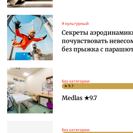
Я культурный
Секреты аэродинамики
почувствовать невесо
без прыжка с парашю
Без категории
★ 9.7
Medlas ★9.7
Без категории