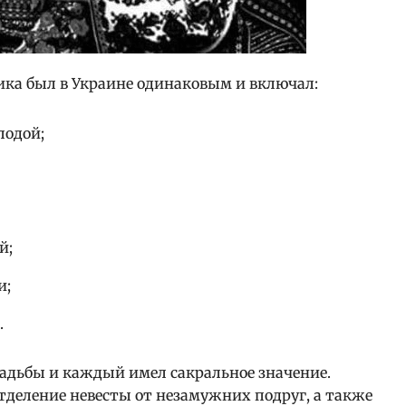
ика был в Украине одинаковым и включал:
лодой;
й;
и;
.
адьбы и каждый имел сакральное значение.
тделение невесты от незамужних подруг, а также