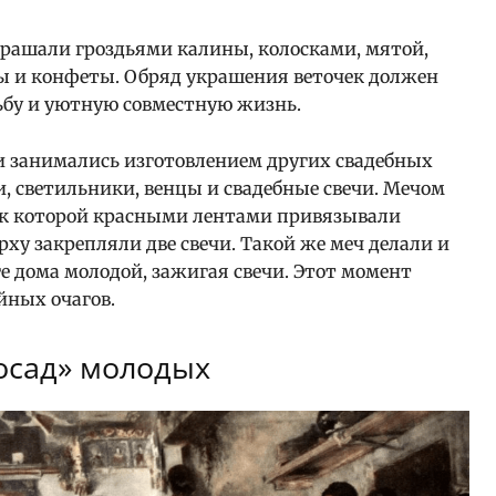
украшали гроздьями калины, колосками, мятой,
ты и конфеты. Обряд украшения веточек должен
ьбу и уютную совместную жизнь.
и занимались изготовлением других свадебных
и, светильники, венцы и свадебные свечи. Мечом
, к которой красными лентами привязывали
верху закрепляли две свечи. Такой же меч делали и
ге дома молодой, зажигая свечи. Этот момент
йных очагов.
осад» молодых