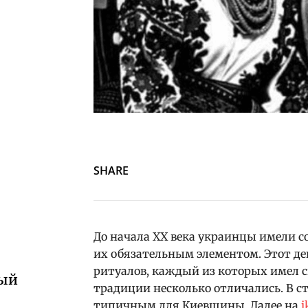
SHARE
До начала ХХ века украинцы имели с
их обязательным элементом. Этот де
ритуалов, каждый из которых имел с
ный
традиции несколько отличались. В с
типичным для Киевщины. Далее на
i