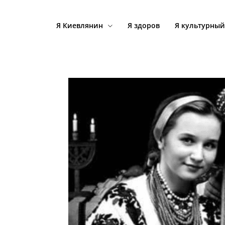
Я Киевлянин
Я здоров
Я культурный