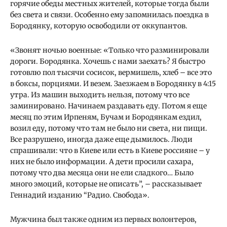
горячие обеды местных жителей, которые тогда были
без света и связи. Особенно ему запомнилась поездка в
Бородянку, которую освободили от оккупантов.
«Звонят ночью военные: «Только что разминировали
дороги. Бородянка. Хочешь с нами заехать? Я быстро
готовлю пол тысячи сосисок, вермишель, хлеб – все это
в боксы, порциями. И везем. Заезжаем в Бородянку в 4:15
утра. Из машин выходить нельзя, потому что все
заминировано. Начинаем раздавать еду. Потом я еще
месяц по этим Ирпеням, Бучам и Бородянкам ездил,
возил еду, потому что там не было ни света, ни пищи.
Все разрушено, иногда даже еще дымилось. Люди
спрашивали: что в Киеве или есть в Киеве россияне – у
них не было информации. А дети просили сахара,
потому что два месяца они не ели сладкого… Было
много эмоций, которые не описать”, – рассказывает
Геннадий изданию “Радио. Свобода».
Мужчина был также одним из первых волонтеров,