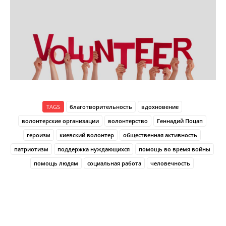
TAGS
благотворительность
вдохновение
волонтерские организации
волонтерство
Геннадий Поцап
героизм
киевский волонтер
общественная активность
патриотизм
поддержка нуждающихся
помощь во время войны
помощь людям
социальная работа
человечность