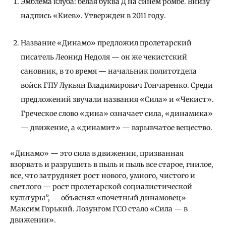
Эмблема клуба: белая буква Д на синем ромбе. Внизу
надпись «Киев». Утвержден в 2011 году.
Название «Динамо» предложил пролетарский
писатель Леонид Недоля — он же чекистский
сановник, в то время — начальник политотдела
войск ГПУ Лукьян Владимирович Гончаренко. Среди
предложений звучали названия «Сила» и «Чекист».
Греческое слово «дина» означает сила, «динамика»
— движение, а «динамит» — взрывчатое вещество.
«Динамо» — это сила в движении, призванная
взорвать и разрушить в пыль и пыль все старое, гнилое,
все, что затрудняет рост нового, умного, чистого и
светлого — рост пролетарской социалистической
культуры”, — объяснял «почетный динамовец»
Максим Горький. Лозунгом ГСО стало «Сила — в
движении».