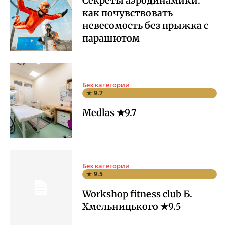
Секреты аэродинамики:
как почувствовать
невесомость без прыжка с
парашютом
Без категории
★ 9.7
Medlas ★9.7
Без категории
★ 9.5
Workshop fitness club Б.
Хмельницького ★9.5