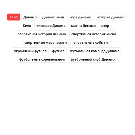
TAGS
Динамо
Динамо киев
игра Динамо
история Динамо
Киев
киевское Динамо
матчи Динамо
спорт
спортивная история Динамо
спортивная история киева
спортивные мероприятия
спортивные события
украинский футбол
футбол
футбольная команда Динамо
футбольные соревнования
футбольный клуб Динамо