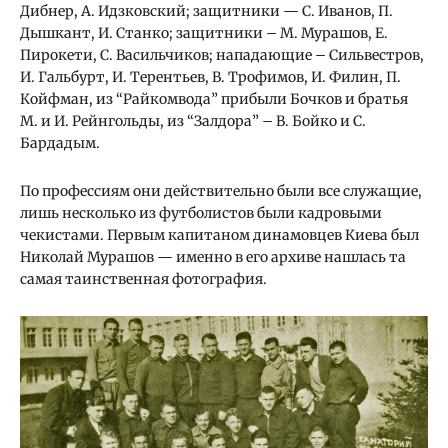
Дибнер, А. Идзковский; защитники — С. Иванов, П.
Дышкант, И. Станко; защитники – М. Мурашов, Е.
Пирокети, С. Васильчиков; нападающие – Сильвестров,
И. Гальбурт, И. Терентьев, В. Трофимов, И. Филин, П.
Койфман, из “Райкомвода” прибыли Бочков и братья
М. и И. Рейнгольды, из “Залдора” – В. Бойко и С.
Бардадым.
По профессиям они действительно были все служащие,
лишь несколько из футболистов были кадровыми
чекистами. Первым капитаном динамовцев Киева был
Николай Мурашов — именно в его архиве нашлась та
самая таинственная фотография.