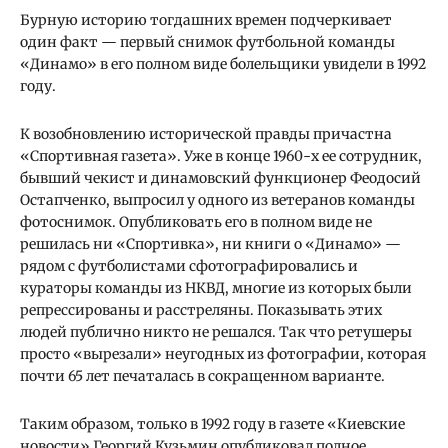
Бурную историю тогдашних времен подчеркивает
один факт — первый снимок футбольной команды
«Динамо» в его полном виде болельщики увидели в 1992
году.
К возобновлению исторической правды причастна
«Спортивная газета». Уже в конце 1960-х ее сотрудник,
бывший чекист и динамовский функционер Феодосий
Остапченко, выпросил у одного из ветеранов команды
фотоснимок. Опубликовать его в полном виде не
решилась ни «Спортивка», ни книги о «Динамо» —
рядом с футболистами сфотографировались и
кураторы команды из НКВД, многие из которых были
репрессированы и расстреляны. Показывать этих
людей публично никто не решался. Так что ретушеры
просто «вырезали» неугодных из фотографии, которая
почти 65 лет печаталась в сокращенном варианте.
Таким образом, только в 1992 году в газете «Киевские
новости» Георгий Кузьмин опубликовал полное,