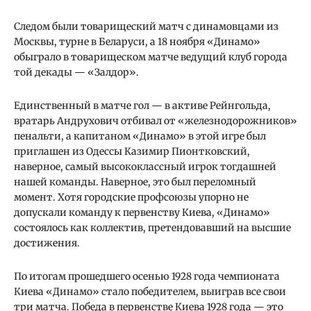
Следом были товарищеский матч с динамовцами из
Москвы, турне в Беларуси, а 18 ноября «Динамо»
обыграло в товарищеском матче ведущий клуб города
той декады — «Залдор».
Единственный в матче гол — в активе Рейнгольда,
вратарь Андрухович отбивал от «железнодорожников»
пенальти, а капитаном «Динамо» в этой игре был
приглашен из Одессы Казимир Пионтковский,
наверное, самый высококлассный игрок тогдашней
нашей команды. Наверное, это был переломный
момент. Хотя городские профсоюзы упорно не
допускали команду к первенству Киева, «Динамо»
состоялось как коллектив, претендовавший на высшие
достижения.
По итогам прошедшего осенью 1928 года чемпионата
Киева «Динамо» стало победителем, выиграв все свои
три матча. Победа в первенстве Киева 1928 года — это