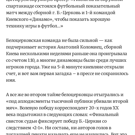
спартакиаде состоялся футбольный показательный
матч между сборной г. Б.-Церковь и 1-й командой
Киевского «Динамо», чтобы показать хорошую
технику игры в футбол…»
Белоцерковская команда не была сильной — как
подчеркивает историк Анатолий Коломиец, сборной
Киева несколькими неделями раньше она проигрывала
со счетом 1:10, а многие динамовцы были среди лучших
игроков города. Уже на 5-й минуте киевляне открыли
счет, и вот вам первая загадка – в прессе не сохранилось
имя.
А все же во втором тайме белоцерковцы отыгрались и
«под аплодисменты тысячной публики убивали второй
мяч». Волевую победу корреспондент 20-х годов XX
века подытожил в следующих словах: «Финальный
свисток судьи фиксирует победу Б.-Церкви со
следствием +2-1». Ни состава, ни авторов голов в
тогдашней печати называть еще не научились. Вот это