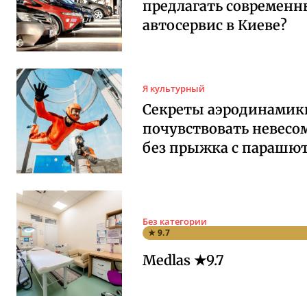
предлагать современ
автосервис в Киеве?
Я культурный
Секреты аэродинамики
почувствовать невесо
без прыжка с парашю
Без категории
★ 9.7
Medlas ★9.7