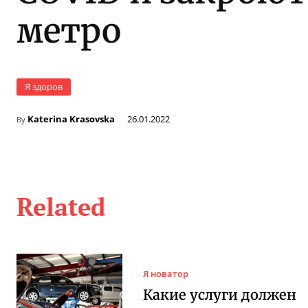
метро
Я здоров
Katerina Krasovska
26.01.2022
By
Related
Я новатор
Какие услуги должен