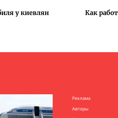
биля у киевлян
Как работ
Реклама
Авторы