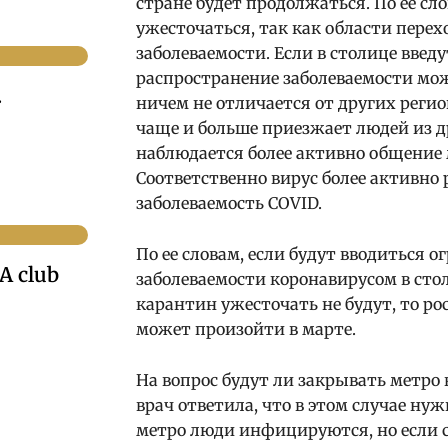
стране будет продолжаться. По ее сл
ужесточаться, так как области перех
заболеваемости. Если в столице введ
распространение заболеваемости мож
.
ничем не отличается от других регио
чаще и больше приезжает людей из др
наблюдается более активно общение
Соответственно вирус более активно 
заболеваемость COVID.
По ее словам, если будут вводиться 
A club
заболеваемости коронавирусом в сто
карантин ужесточать не будут, то ро
может произойти в марте.
На вопрос будут ли закрывать метро в
врач ответила, что в этом случае ну
метро люди инфицируются, но если 