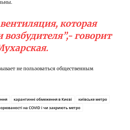
льны.
 вентиляция, которая
 возбудителя”,- говорит
Мухарская.
зывает не пользоваться общественным
ення
карантинні обмеження в Києві
київське метро
хворюваності на COVID і чи закриють метро