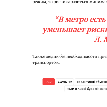
режим, то риски заразиться минима
“В метро есть
уменьшает риски
Л. 
Также медик без необходимости при
транспортом.
TAGS
COVID-19
карантинні обмеж
коли в Києві буде пік за