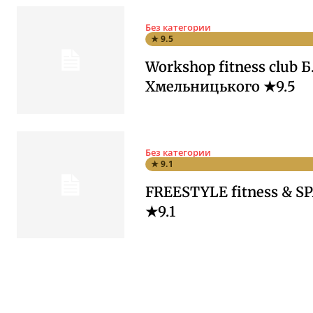
Без категории
★ 9.5
Workshop fitness club Б
Хмельницького ★9.5
Без категории
★ 9.1
FREESTYLE fitness & SP
★9.1