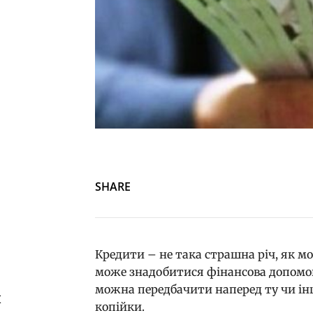
SHARE
Кредити – не така страшна річ, як м
може знадобитися фінансова допомог
можна передбачити наперед ту чи інш
й
копійки.