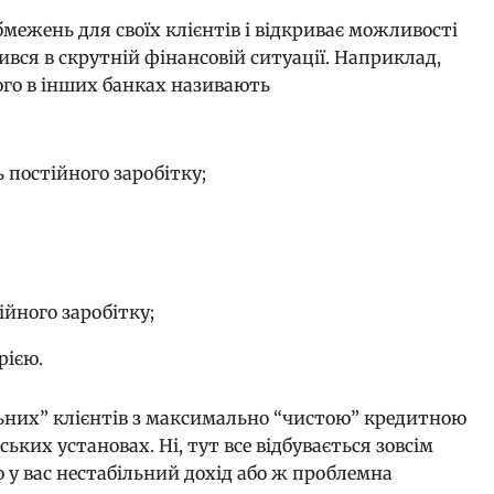
межень для своїх клієнтів і відкриває можливості
вся в скрутній фінансовій ситуації. Наприклад,
кого в інших банках називають
ь постійного заробітку;
ійного заробітку;
рією.
альних” клієнтів з максимально “чистою” кредитною
ських установах. Ні, тут все відбувається зовсім
що у вас нестабільний дохід або ж проблемна