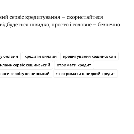
ний сервіс кредитування – скористайтеся
відбудеться швидко, просто і головне – безпечно
ту онлайн
кредити онлайн
кредитування кешинський
нлайн сервіс кешинський
отримати кредит
ваги сервісу кешинський
як отримати швидкий кредит