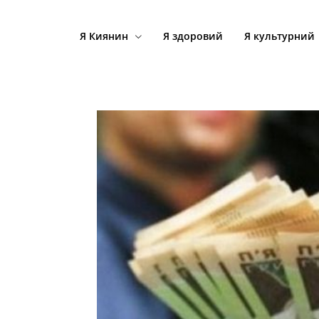
Я Киянин
Я здоровий
Я культурний