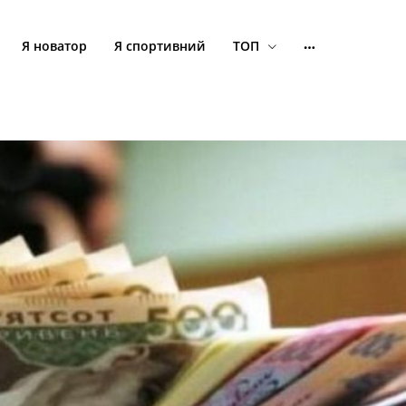
Я новатор
Я спортивний
ТОП