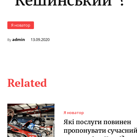
“Кешинський”?
Я новатор
admin
13.09.2020
By
Related
Я новатор
Які послуги повинен
пропонувати сучасни