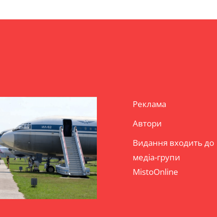
Реклама
Автори
Видання входить до
медіа-групи
MistoOnline