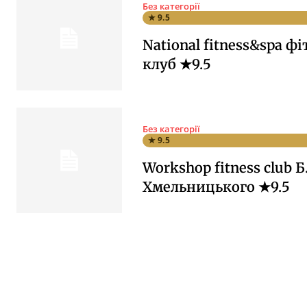
Без категорії
★ 9.5
National fitness&spa фі
клуб ★9.5
Без категорії
★ 9.5
Workshop fitness club Б
Хмельницького ★9.5