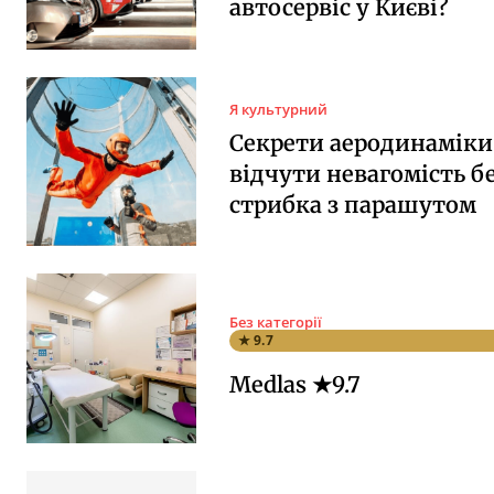
автосервіс у Києві?
Я культурний
Секрети аеродинаміки:
відчути невагомість б
стрибка з парашутом
Без категорії
★ 9.7
Medlas ★9.7