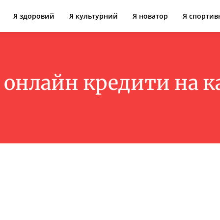
Я здоровий
Я культурний
Я новатор
Я спортив
:
онлайн кредити на к