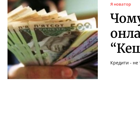
Я новатор
Чому
онл
“Ке
Кредити - не 