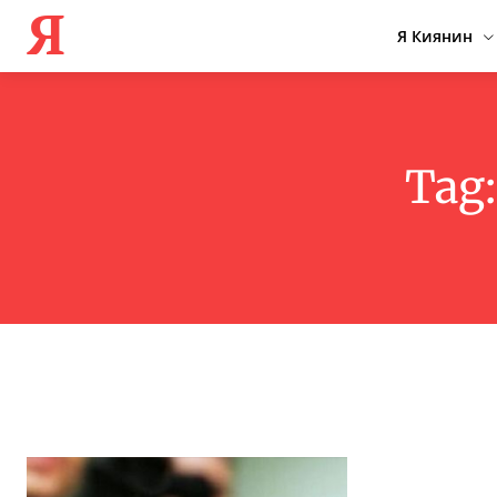
Я
Я Киянин
Tag