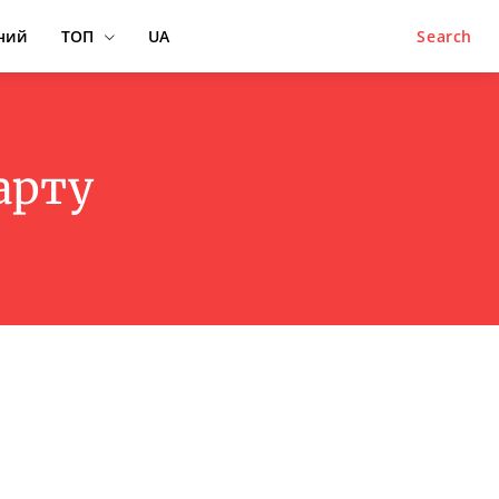
ний
ТОП
UA
Search
арту