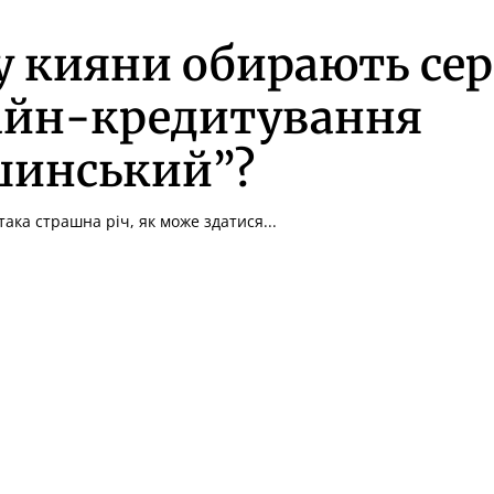
 кияни обирають сер
айн-кредитування
шинський”?
така страшна річ, як може здатися...