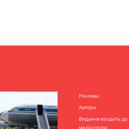
Реклама
Автори
Видання входить до
медіа-групи