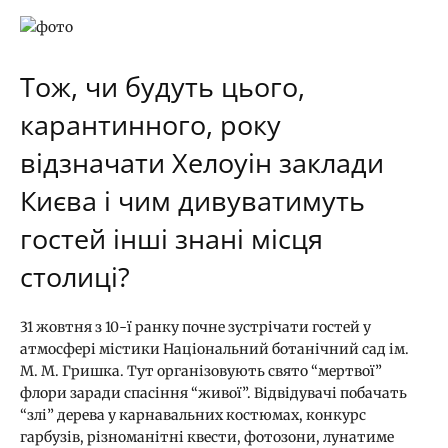
Тож, чи будуть цього,
карантинного, року
відзначати Хелоуін заклади
Києва і чим дивуватимуть
гостей інші знані місця
столиці?
31 жовтня з 10-ї ранку почне зустрічати гостей у
атмосфері містики Національний ботанічний сад ім.
М. М. Гришка. Тут організовують свято “мертвої”
флори заради спасіння “живої”. Відвідувачі побачать
“злі” дерева у карнавальних костюмах, конкурс
гарбузів, різноманітні квести, фотозони, лунатиме