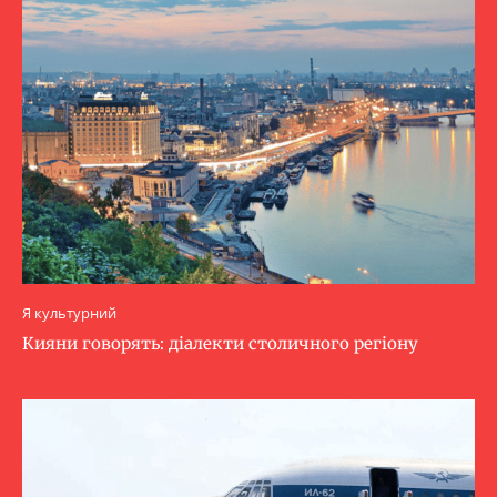
Я культурний
Кияни говорять: діалекти столичного регіону