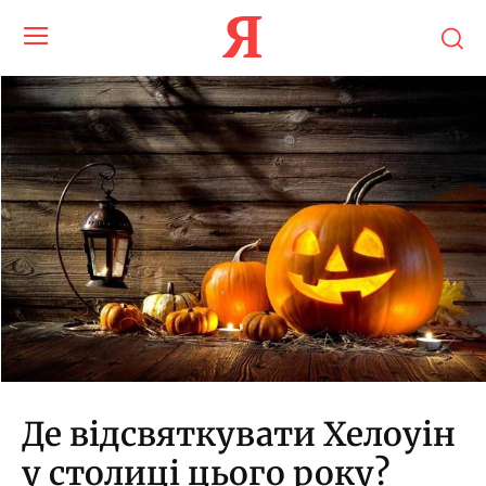
Я
Де відсвяткувати Хелоуін
у столиці цього року?