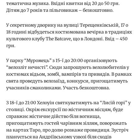
тематична музика. Вхідні квитки від 20 до 50 грн.
Дітям до 7 років та пільговикам – безкоштовно.
У секретному дворику на вулиці Терещенківській, 17 о
18 годині відбудеться костюмована вечірка в традиціях
культового клубу The Batcave, що в Лондоні. Вхід – 450
грн.
У парку “Муромець” з 15-ї до 20:00 організовують
“велозліт нечисті”. Сюди запрошують велолюбителів у
костюмах відьом, зомбі, вампірів та привидів. В рамках
свята проведуть велозаїзд, конкурси, пригощатимуть
учасників смаколиками. Участь безкоштовна.
З 18-ї до 21:00 Хелоуін святкуватимуть на “Лисій горі” у
столиці. Окрім екскурсії по містичним місцям, буде
справжнє містичне дійство біля вогнища,
пригощатимуть гостей чарівним зіллям, поворожать
на картах Таро, про долю розкаже провидиця. Зустріч
планується на Андріївському узвозі біля сходів