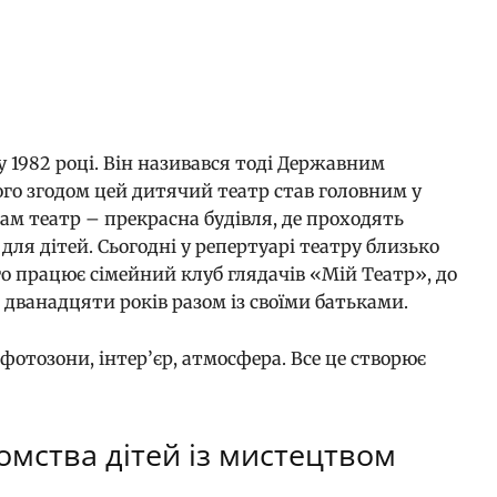
 у 1982 році. Він називався тоді Державним
го згодом цей дитячий театр став головним у
 Сам театр – прекрасна будівля, де проходять
для дітей. Сьогодні у репертуарі театру близько
го працює сімейний клуб глядачів «Мій Театр», до
о дванадцяти років разом із своїми батьками.
 фотозони, інтер’єр, атмосфера. Все це створює
омства дітей із мистецтвом