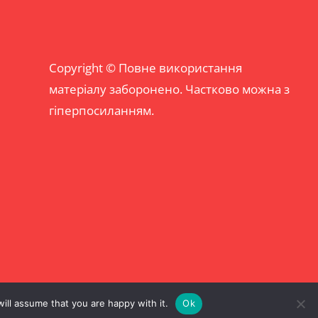
Copyright © Повне використання
матеріалу заборонено. Частково можна з
гіперпосиланням.
ill assume that you are happy with it.
Ok