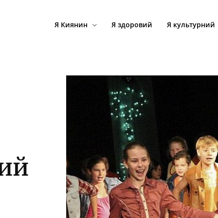
Я Киянин
Я здоровий
Я культурний
ий