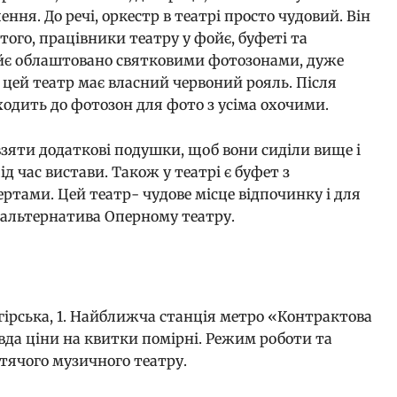
ння. До речі, оркестр в театрі просто чудовий. Він
 того, працівники театру у фойє, буфеті та
Фойє облаштовано святковими фотозонами, дуже
 цей театр має власний червоний рояль. Після
одить до фотозон для фото з усіма охочими.
 взяти додаткові подушки, щоб вони сиділи вище і
д час вистави. Також у театрі є буфет з
тами. Цей театр- чудове місце відпочинку і для
а альтернатива Оперному театру.
ірська, 1. Найближча станція метро «Контрактова
вда ціни на квитки помірні. Режим роботи та
тячого музичного театру.