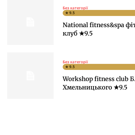
Без категорії
★ 9.5
National fitness&spa фі
клуб ★9.5
Без категорії
★ 9.5
Workshop fitness club Б
Хмельницького ★9.5