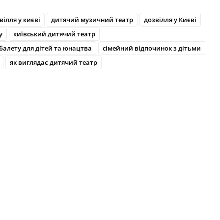
вілля у києві
дитячий музичний театр
дозвілля у Києві
у
київський дитячий театр
балету для дітей та юнацтва
сімейний відпочинок з дітьми
як виглядає дитячий театр