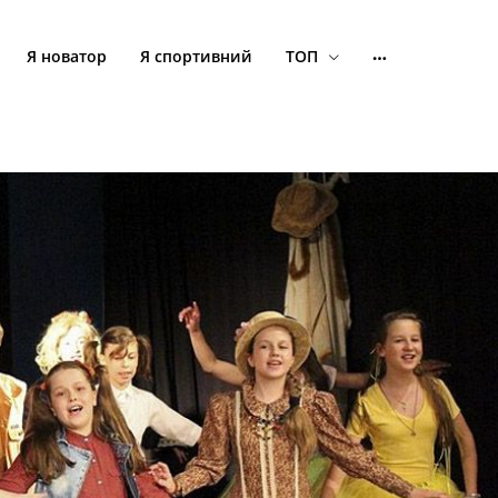
Я новатор
Я спортивний
ТОП