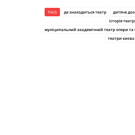
TAGS
де знаходиться театр
дитяче доз
історія театр
муніципальний академічний театр опери та 
театри києва