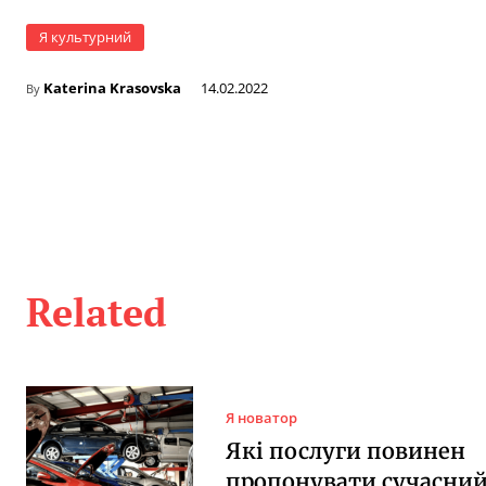
Я культурний
Katerina Krasovska
14.02.2022
By
Related
Я новатор
Які послуги повинен
пропонувати сучасни