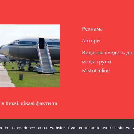
Реклама
Автори
Видання входить до
медіа-групи
MistoOnline
 в Києві: цікаві факти та
e best experience on our website. If you continue to use this site we w