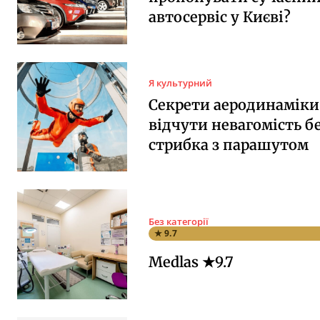
автосервіс у Києві?
Я культурний
Секрети аеродинаміки:
відчути невагомість б
стрибка з парашутом
Без категорії
★ 9.7
Medlas ★9.7