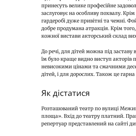
принесуть велике професійне задоволе
заслуговує на особливу похвалу. Крім
гардеробі дуже привітні та чемні. 
добре продумана атракція. Крім того,
кожної вистави акторський склад вих
До речі, для дітей можна під заставу
їм було краще видно виступ акторів пі
невисокими цінами та смачними десер
дітей, і для дорослих. Також це гарн
Як дістатися
Розташований театр по вулиці Межиг
площа». Вхід до театру платний. Пра
репертуар представлений на сайті ди