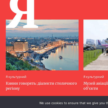
Я
Я культурний
Я культурний
Кияни говорять: діалекти столичного
Музей авіації
регіону
об’єкти
We use cookies to ensure that we give you th
.
.
.