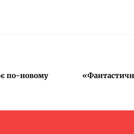
ює по-новому
«Фантастичні 