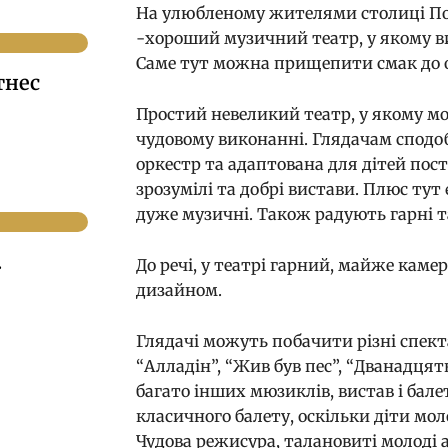
На улюбленому жителями столиці Под
-хороший музичний театр, у якому ви
Саме тут можна прищепити смак до о
тнес
Простий невеликий театр, у якому мо
чудовому виконанні. Глядачам сподо
оркестр та адаптована для дітей пос
зрозумілі та добрі вистави. Плюс тут 
дуже музичні. Також радують гарні т
.
До речі, у театрі гарний, майже каме
дизайном.
Глядачі можуть побачити різні спект
“Алладін”, “Жив був пес”, “Дванадцять
багато інших мюзиклів, вистав і бале
класичного балету, оскільки діти мо
Чудова режисура, талановиті молоді а