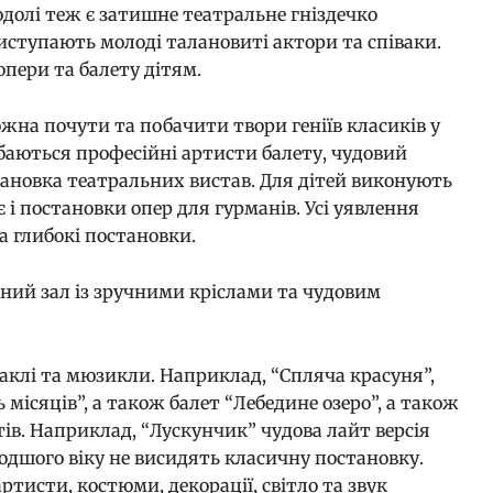
олі теж є затишне театральне гніздечко
ступають молоді талановиті актори та співаки.
пери та балету дітям.
жна почути та побачити твори геніїв класиків у
баються професійні артисти балету, чудовий
тановка театральних вистав. Для дітей виконують
є і постановки опер для гурманів. Усі уявлення
а глибокі постановки.
рний зал із зручними кріслами та чудовим
аклі та мюзикли. Наприклад, “Спляча красуня”,
 місяців”, а також балет “Лебедине озеро”, а також
тів. Наприклад, “Лускунчик” чудова лайт версія
лодшого віку не висидять класичну постановку.
ртисти, костюми, декорації, світло та звук