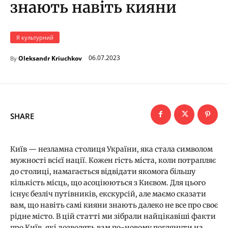
знають навіть кияни
Я культурний
06.07.2023
Oleksandr Kriuchkov
By
SHARE
Київ — незламна столиця України, яка стала символом
мужності всієї нації. Кожен гість міста, коли потрапляє
до столиці, намагається відвідати якомога більшу
кількість місць, що асоціюються з Києвом. Для цього
існує безліч путівників, екскурсій, але маємо сказати
вам, що навіть самі кияни знають далеко не все про своє
рідне місто. В цій статті ми зібрали найцікавіші факти
про Київ, які дозволять вам по-новому поглянути на