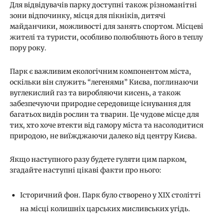
Для відвідувачів парку доступні також різноманітні
зони відпочинку, місця для пікніків, дитячі
майданчики, можливості для занять спортом. Місцеві
жителі та туристи, особливо полюбляють його в теплу
пору року.
Парк є важливим екологічним компонентом міста,
оскільки він служить “легенями” Києва, поглинаючи
вуглекислий газ та виробляючи кисень, а також
забезпечуючи природне середовище існування для
багатьох видів рослин та тварин. Це чудове місце для
тих, хто хоче втекти від гамору міста та насолодитися
природою, не виїжджаючи далеко від центру Києва.
Якщо наступного разу будете гуляти цим парком,
згадайте наступні цікаві факти про нього:
Історичний фон. Парк було створено у XIX столітті
на місці колишніх царських мисливських угідь.