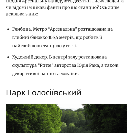
Щодня Арсенальну відвідують десятки тисяч людей, а
чи відомі їм цікаві факти про цю станцію? Ось лише
декілька з них:
Глибина. Метро “Арсенальна” розташована на
глибині близько 105,5 метрів, що робить її
найглибшою станцією у світі.
Художній декор. В центрі залу розташована
скульптура “Ритм” авторства Юрія Рака, а також
декоративні панно та мозаїки.
Парк Голосіївський