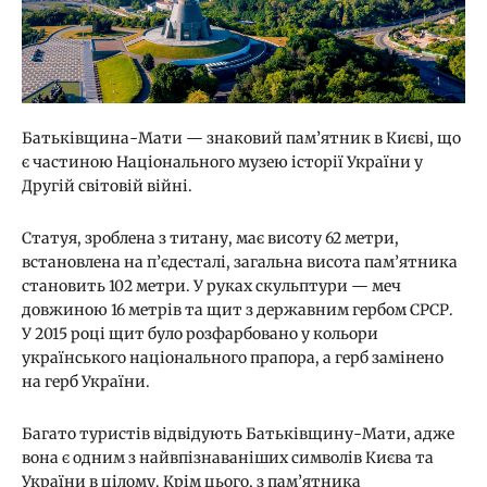
Батьківщина-Мати — знаковий пам’ятник в Києві, що
є частиною Національного музею історії України у
Другій світовій війні.
Статуя, зроблена з титану, має висоту 62 метри,
встановлена на п’єдесталі, загальна висота пам’ятника
становить 102 метри. У руках скульптури — меч
довжиною 16 метрів та щит з державним гербом СРСР.
У 2015 році щит було розфарбовано у кольори
українського національного прапора, а герб замінено
на герб України.
Багато туристів відвідують Батьківщину-Мати, адже
вона є одним з найвпізнаваніших символів Києва та
України в цілому. Крім цього, з пам’ятника