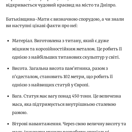
відкривається чудовий краєвид на місто та Дніпро.
Батьківщина-Мати є визначною спорудою, а чи знали
ви наступні цікаві факти про неї:
Матеріал. Виготовлена з титану, який є дуже
міцним та корозійностійким металом. Це робить її
однією з найбільших титанових скульптур у світі.
Висота. Загальна висота пам’ятника, разом з
п’єдесталом, становить 102 метри, що робить її
однією з найвищих статуй у Європі.
Вага. Статуя має вагу понад 450 тонн. Це величезна
маса, яка підтримується внутрішньою сталевою
рамою.
Вітрові навантаження. Через свою величну висоту та
масу, інженери мусили розробити спеціальні