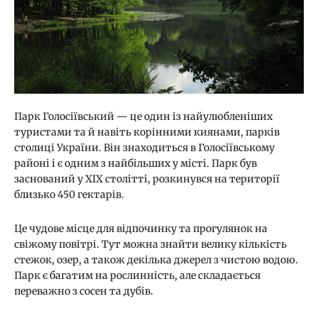
Парк Голосіївський — це один із найулюбленіших
туристами та й навіть корінними киянами, парків
столиці України. Він знаходиться в Голосіївському
районі і є одним з найбільших у місті. Парк був
заснований у XIX столітті, розкинувся на території
близько 450 гектарів.
Це чудове місце для відпочинку та прогулянок на
свіжому повітрі. Тут можна знайти велику кількість
стежок, озер, а також декілька джерел з чистою водою.
Парк є багатим на рослинність, але складається
переважно з сосен та дубів.