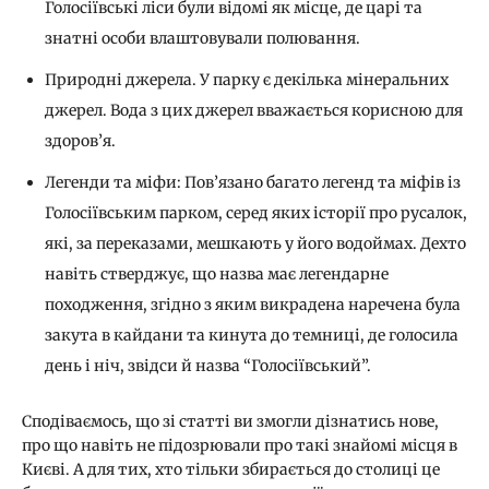
Голосіївські ліси були відомі як місце, де царі та
знатні особи влаштовували полювання.
Природні джерела. У парку є декілька мінеральних
джерел. Вода з цих джерел вважається корисною для
здоров’я.
Легенди та міфи: Пов’язано багато легенд та міфів із
Голосіївським парком, серед яких історії про русалок,
які, за переказами, мешкають у його водоймах. Дехто
навіть стверджує, що назва має легендарне
походження, згідно з яким викрадена наречена була
закута в кайдани та кинута до темниці, де голосила
день і ніч, звідси й назва “Голосіївський”.
Сподіваємось, що зі статті ви змогли дізнатись нове,
про що навіть не підозрювали про такі знайомі місця в
Києві. А для тих, хто тільки збирається до столиці це