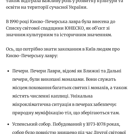
також відіграла важливу роль у розвитку культури та
освіти на території сучасної України.
В 1990 році Києво-Печерська лавра була внесена до
Списку світової спадщини ЮНЕСКО, як об’єкт зі
значним культурним та історичним значенням.
Ось, що потрібно знати закоханим в Київ людям про
Києво-Печерську лавру:
Печери. Печери Лаври, відомі як Ближні та Дальні
печери, були викопані монахами. Вони служать
місцем поховання багатьох святих і монахів, а також
містять численні каплиці. Унікальна
мікрокліматична ситуація в печерах забезпечує
природну муміфікацію тіл, що зберігаються там.
Успенський собор. Побудований у 1073-1078 роках,
собор було повністю знищено під час Другої світової