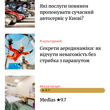
Які послуги повинен
пропонувати сучасний
автосервіс у Києві?
Я культурний
Секрети аеродинаміки: як
відчути невагомість без
стрибка з парашутом
Без категорії
★ 9.7
Medlas ★9.7