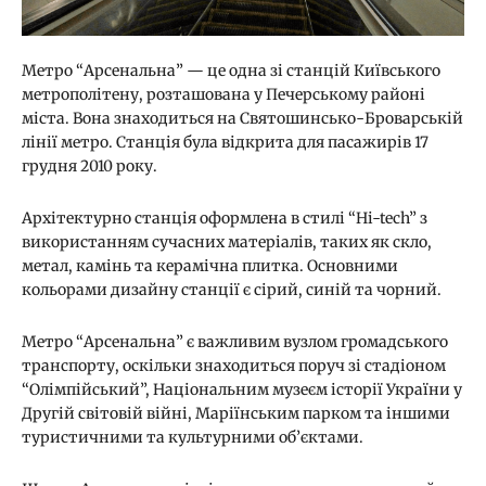
Метро “Арсенальна” — це одна зі станцій Київського
метрополітену, розташована у Печерському районі
міста. Вона знаходиться на Святошинсько-Броварській
лінії метро. Станція була відкрита для пасажирів 17
грудня 2010 року.
Архітектурно станція оформлена в стилі “Hi-tech” з
використанням сучасних матеріалів, таких як скло,
метал, камінь та керамічна плитка. Основними
кольорами дизайну станції є сірий, синій та чорний.
Метро “Арсенальна” є важливим вузлом громадського
транспорту, оскільки знаходиться поруч зі стадіоном
“Олімпійський”, Національним музеєм історії України у
Другій світовій війні, Маріїнським парком та іншими
туристичними та культурними об’єктами.