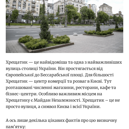
Хрещатик — це найвідоміша та одна з найважливіших
вулиць столиці України. Він простягається від
Європейської до Бессарабської площі. Для більшості
Хрещатик — центр комерції та розваг в Києві. Тут
розташовані численні магазини, ресторани, кафе та
бізнес-центри. Особливо важливим місцем на
Хрещатику є Майдан Незалежності. Хрещатик – це не
просто вулиця, а символ Києва і всієї України.
А ось лише декілька цікавих фактів про цю визначну
пам’ятку: