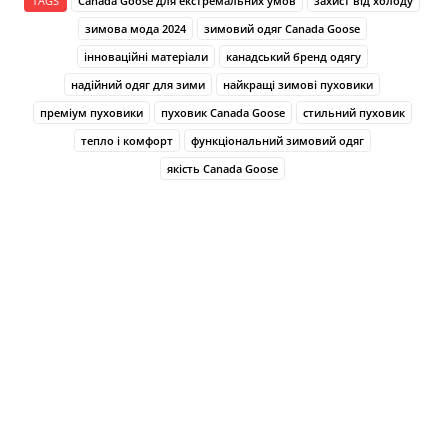
TAGS
Canada Goose для екстремальних умов
захист від холоду
зимова мода 2024
зимовий одяг Canada Goose
інноваційні матеріали
канадський бренд одягу
надійний одяг для зими
найкращі зимові пуховики
преміум пуховики
пуховик Canada Goose
стильний пуховик
тепло і комфорт
функціональний зимовий одяг
якість Canada Goose