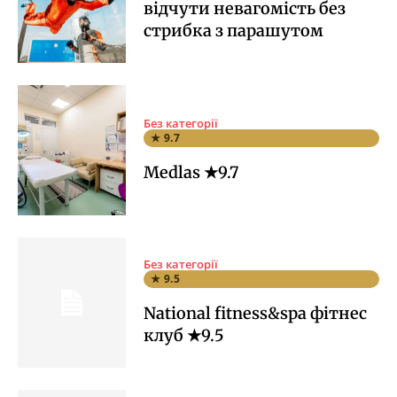
відчути невагомість без
стрибка з парашутом
Без категорії
★ 9.7
Medlas ★9.7
Без категорії
★ 9.5
National fitness&spa фітнес
клуб ★9.5