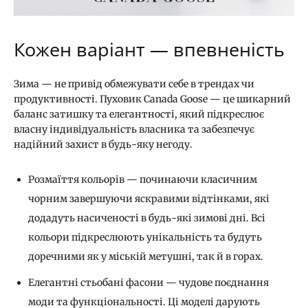
Кожен варіант — впевненість
Зима — не привід обмежувати себе в трендах чи
продуктивності. Пуховик Canada Goose — це шикарний
баланс затишку та елегантності, який підкреслює
власну індивідуальність власника та забезпечує
надійний захист в будь-яку негоду.
Розмаїття кольорів — починаючи класичним
чорним завершуючи яскравими відтінками, які
додадуть насиченості в будь-які зимові дні. Всі
кольори підкреслюють унікальність та будуть
доречними як у міській метушні, так й в горах.
Елегантні стьобані фасони — чудове поєднання
моди та функціональності. Ці моделі дарують