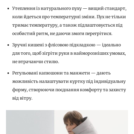
Утеплення із натурального пуху — вищий стандарт,
коли йдеться про температурні зміни. Пух не тільки
тримає температуру, а також підлаштовується під
особистий ритм, не даючи змоги перегрітися.
Зручні кишені з флісовою підкладкою — ідеально
для того, щоб зігріти руки в найморозніших умовах,
не втрачаючи стилю.
Регульовані капюшони та манжети — дають
можливість налаштувати куртку під індивідуальну
форму, створюючи поєднання комфорту та захисту
від вітру.