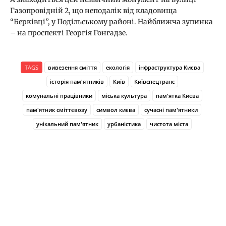
Газопровідній 2, що неподалік від кладовища
“Берківці”, у Подільському районі. Найближча зупинка
– на проспекті Георгія Гонгадзе.
TAGS
вивезення сміття
екологія
інфраструктура Києва
історія пам'ятників
Київ
Київспецтранс
комунальні працівники
міська культура
пам'ятка Києва
пам'ятник сміттєвозу
символ києва
сучасні пам'ятники
унікальний пам'ятник
урбаністика
чистота міста