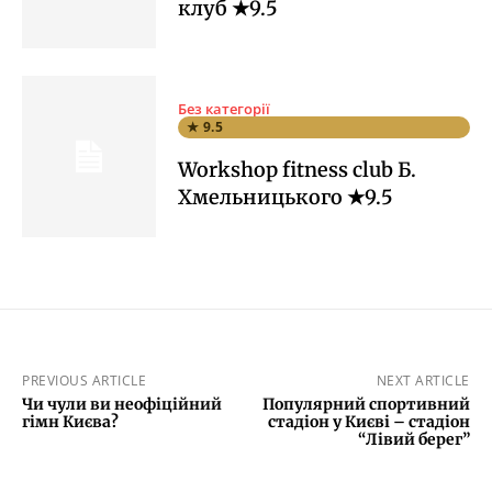
клуб ★9.5
Без категорії
★ 9.5
Workshop fitness club Б.
Хмельницького ★9.5
PREVIOUS ARTICLE
NEXT ARTICLE
Чи чули ви неофіційний
Популярний спортивний
гімн Києва?
стадіон у Києві – стадіон
“Лівий берег”