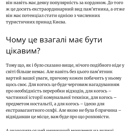
він навіть має деяку популярність за кордоном. До того
ж це досить екстраординарний вид пам’ятника, а отже
він має потенціал стати однією з численних
туристичних принад Києва.
Чому це взагалі має бути
цікавим?
Тому що, як і було сказано вище, нічого подібного ніде у
світі більше немає. Але навіть без цього пам’ятник
вартий вашої уваги, причому кожен побачить у ньому
щось своє. Для когось це буде черговим нагадуванням
про необхідність переробки відходів, для когось –
частинкої історії комунальної техніки, для когось –
предметом ностальгії, а для когось – ідеєю для
екстравагантного селфі. Але якою не була б причина –
відвідавши це місце, вам буде про що розповісти.
А знаходиться цей незвичний монумент на вулиці