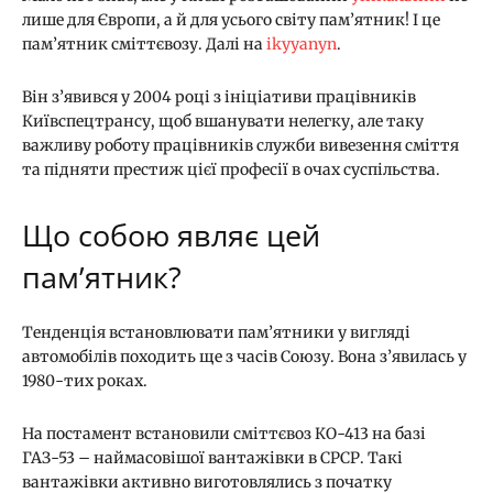
лише для Європи, а й для усього світу пам’ятник! І це
пам’ятник сміттєвозу. Далі на
ikyyanyn
.
Він з’явився у 2004 році з ініціативи працівників
Київспецтрансу, щоб вшанувати нелегку, але таку
важливу роботу працівників служби вивезення сміття
та підняти престиж цієї професії в очах суспільства.
Що собою являє цей
пам’ятник?
Тенденція встановлювати пам’ятники у вигляді
автомобілів походить ще з часів Союзу. Вона з’явилась у
1980-тих роках.
На постамент встановили сміттєвоз КО-413 на базі
ГАЗ-53 – наймасовішої вантажівки в СРСР. Такі
вантажівки активно виготовлялись з початку