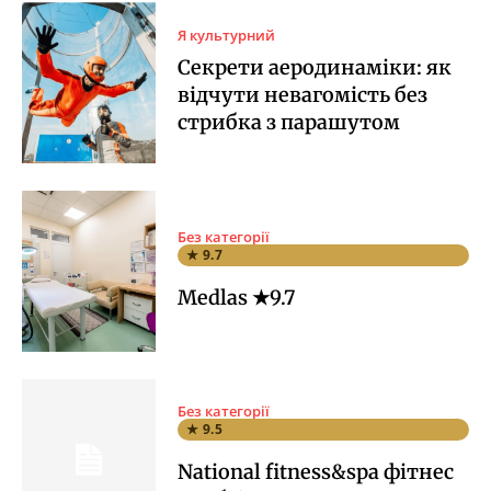
Я культурний
Секрети аеродинаміки: як
відчути невагомість без
стрибка з парашутом
Без категорії
★ 9.7
Medlas ★9.7
Без категорії
★ 9.5
National fitness&spa фітнес