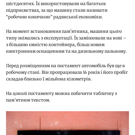
шістдесятих. Їх використовували на багатьох
підприємствах, за що машину стали називати
“робочою конячкою” радянської економіки.
На момент встановлення пам’ятника, машини цього
типу знімались з експлуатації. Їх замінювали на нові –
з більшою ємністю контейнера, більш новим
електронним оснащенням та на дизельному пальному.
Перед розміщенням на постамент автомобіль був ще в
робочому стані. Він пропрацювала 14 років і його пробіг
складав близько 1 мільйона кілометрів.
На цоколі постаменту можна побачити табличку з
пам’ятним текстом.