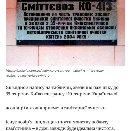
https://bigkyiv.com.ua/yedynyj-u-sviti-pamyatnyk-smittyevozu-
roztashovanyj-u-kyyevi-foto
Як видно з напису на табличці, звели цю пам’ятку до
35-тиріччя Київспецтрансу і 10-тиріччя Української
асоціації автопідприємств санітарної очистки.
Існує повір’я, що, якщо кинути монетку поблизу
пам’ятника – в домі завжди буде ідеальна чистота.