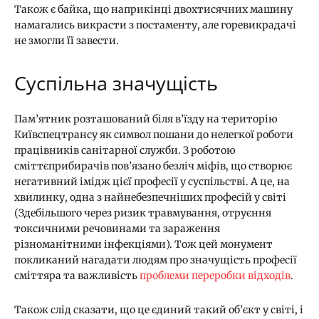
Також є байка, що наприкінці двохтисячних машину
намагались викрасти з постаменту, але горевикрадачі
не змогли її завести.
Суспільна значущість
Пам’ятник розташований біля в’їзду на територію
Київспецтрансу як символ пошани до нелегкої роботи
працівників санітарної служби. З роботою
сміттєприбирачів пов’язано безліч міфів, що створює
негативний імідж цієї професії у суспільстві. А це, на
хвилинку, одна з найнебезпечніших професій у світі
(Здебільшого через ризик травмування, отруєння
токсичними речовинами та зараження
різноманітними інфекціями). Тож цей монумент
покликаний нагадати людям про значущість професії
сміттяра та важливість
проблеми переробки відходів
.
Також слід сказати, що це єдиний такий об’єкт у світі, і