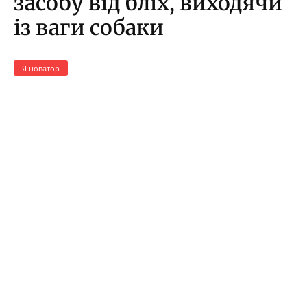
засобу від бліх, виходячи
із ваги собаки
Я новатор