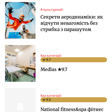
Я культурний
Секрети аеродинаміки: як
відчути невагомість без
стрибка з парашутом
Без категорії
★ 9.7
Medlas ★9.7
Без категорії
★ 9.5
National fitness&spa фітнес