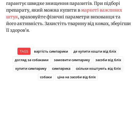
гарантує швидке знищення паразитів. При підборі
препарату, який можна купити в
маркеті важливих
штук
, враховуйте фізичні параметри вихованця та
його активність. Захистіть тварину від комах, зберігши
її здоров’я.
TAGS
вартість симпарики
де купити кошти від бліх
догляд за собаками
замовити симпарику
засоби від бліх
купити симпарику
симпарика
скільки коштують від бліх
собаки
ціна на засоби від бліх