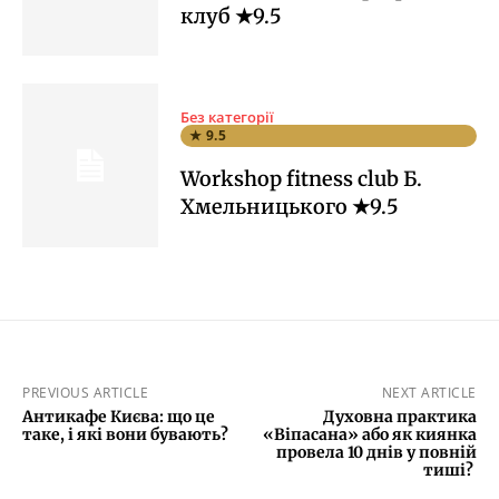
клуб ★9.5
Без категорії
★ 9.5
Workshop fitness club Б.
Хмельницького ★9.5
PREVIOUS ARTICLE
NEXT ARTICLE
Антикафе Києва: що це
Духовна практика
таке, і які вони бувають?
«Віпасана» або як киянка
провела 10 днів у повній
тиші?