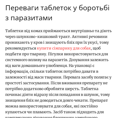
Переваги таблеток у боротьбі
з паразитами
Таблетки від комах приймаються внутрішньо та діють
через шлунково-кишковий тракт. Активні речовини
проникають у кров і знищують бліх при їх укусі, тому
рекомендується
купити сімпарику для собак
, щоб
подбати про тварину. Пігулки використовуються для
системного впливу на паразитів. Дозування залежить
від ваги домашнього улюбленця. На упаковці є
інформація, скільки таблеток потрібно давати в
залежності від маси тварини. Перевага засобу полягає у
простоті застосування. Після вживання препарату не
потрібно додатково обробляти шерсть. Таблетка
починає діяти відразу після попадання в шлунок, тому
знищення бліх не доводиться довго чекати. Препарат
можна використовувати для собак, які постійно
купаються чи плавають. Засіб також підходить для
комплексного лікування блошиного алергічного