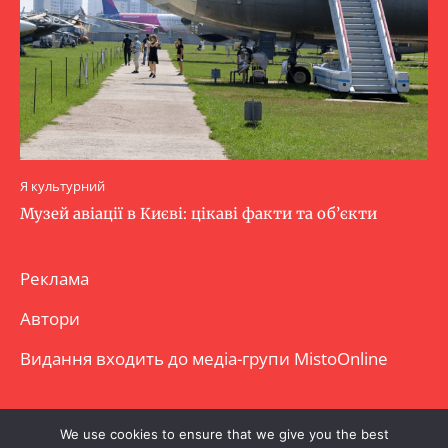
Я культурний
Музей авіації в Києві: цікаві факти та об’єкти
Реклама
Автори
Видання входить до медіа-групи
MistoOnline
Copyright © Повне використання матеріалу
We use cookies to ensure that we give you the best