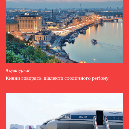
Я культурний
Кияни говорять: діалекти столичного регіону