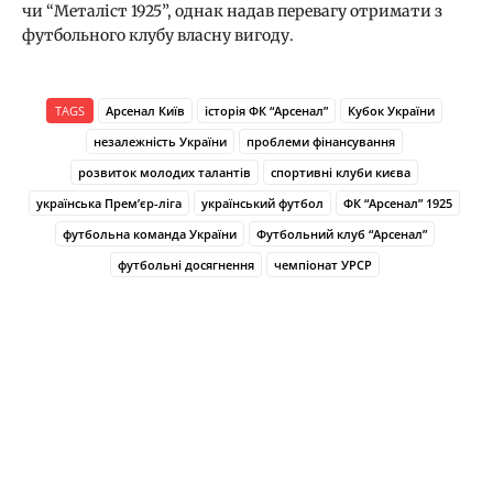
чи “Металіст 1925”, однак надав перевагу отримати з
футбольного клубу власну вигоду.
TAGS
Арсенал Київ
історія ФК “Арсенал”
Кубок України
незалежність України
проблеми фінансування
розвиток молодих талантів
спортивні клуби києва
українська Прем’єр-ліга
український футбол
ФК “Арсенал” 1925
футбольна команда України
Футбольний клуб “Арсенал”
футбольні досягнення
чемпіонат УРСР