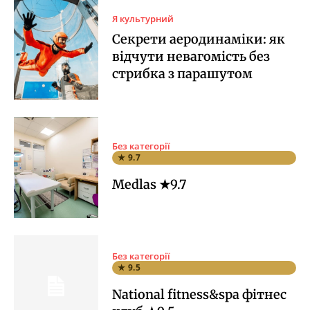
Я культурний
Секрети аеродинаміки: як
відчути невагомість без
стрибка з парашутом
Без категорії
★ 9.7
Medlas ★9.7
Без категорії
★ 9.5
National fitness&spa фітнес