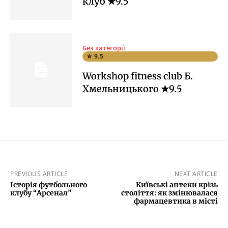
клуб ★9.5
Без категорії
★ 9.5
Workshop fitness club Б.
Хмельницького ★9.5
PREVIOUS ARTICLE
NEXT ARTICLE
Історія футбольного
Київські аптеки крізь
клубу “Арсенал”
століття: як змінювалася
фармацевтика в місті