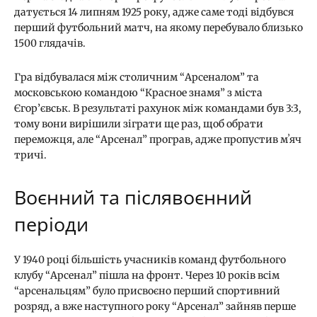
датується 14 липням 1925 року, адже саме тоді відбувся
перший футбольний матч, на якому перебувало близько
1500 глядачів.
Гра відбувалася між столичним “Арсеналом” та
московською командою “Красное знамя” з міста
Єгор’євськ. В результаті рахунок між командами був 3:3,
тому вони вирішили зіграти ще раз, щоб обрати
переможця, але “Арсенал” програв, адже пропустив мʼяч
тричі.
Воєнний та післявоєнний
періоди
У 1940 році більшість учасників команд футбольного
клубу “Арсенал” пішла на фронт. Через 10 років всім
“арсенальцям” було присвоєно перший спортивний
розряд, а вже наступного року “Арсенал” зайняв перше