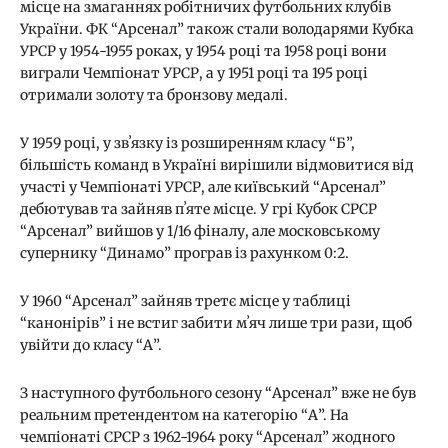
місце на змаганнях робітничих футбольних клубів
України. ФК “Арсенал” також стали володарями Кубка
УРСР у 1954-1955 роках, у 1954 році та 1958 році вони
виграли Чемпіонат УРСР, а у 1951 році та 195 році
отримали золоту та бронзову медалі.
У 1959 році, у звʼязку із розширенням класу “Б”,
більшість команд в Україні вирішили відмовитися від
участі у Чемпіонаті УРСР, але київський “Арсенал”
дебютував та зайняв пʼяте місце. У грі Кубок СРСР
“Арсенал” вийшов у 1/16 фіналу, але московському
супернику “Динамо” програв із рахунком 0:2.
У 1960 “Арсенал” зайняв третє місце у таблиці
“канонірів” і не встиг забити мʼяч лише три рази, щоб
увійти до класу “А”.
З наступного футбольного сезону “Арсенал” вже не був
реальним претендентом на категорію “А”. На
чемпіонаті СРСР з 1962-1964 року “Арсенал” жодного