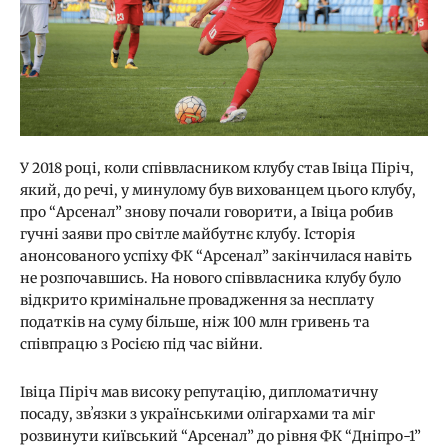
У 2018 році, коли співвласником клубу став Івіца Піріч,
який, до речі, у минулому був вихованцем цього клубу,
про “Арсенал” знову почали говорити, а Івіца робив
гучні заяви про світле майбутнє клубу. Історія
анонсованого успіху ФК “Арсенал” закінчилася навіть
не розпочавшись. На нового співвласника клубу було
відкрито кримінальне провадження за несплату
податків на суму більше, ніж 100 млн гривень та
співпрацю з Росією під час війни.
Івіца Піріч мав високу репутацію, дипломатичну
посаду, звʼязки з українськими олігархами та міг
розвинути київський “Арсенал” до рівня ФК “Дніпро-1”