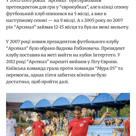
У 2002-2003 роках “Арсенал” був серйозним
претендентом для гри у “єврокубках”, але в кінці сезону
футбольний клуб опинився на 5 місці, а вже в
наступному сезоні — на 9 місці. А з 2005 року по 2007
рік “Арсенал” займав 12-15 місця та був на межі вильоту.
У 2007 році новим президентом футбольного клубу
“Арсенал” було обрано Вадима Рабіновича. Президент
клубу поставив на меті вийти на кубок Інтертото. У
2012 році “Арсенал” нарешті вийшов у Лігу Європи.
Київська команда грала проти команди “Мура 05” та
перемогла, однак пʼяти забитих мʼячів не було
достатньо, щоб пройти далі.