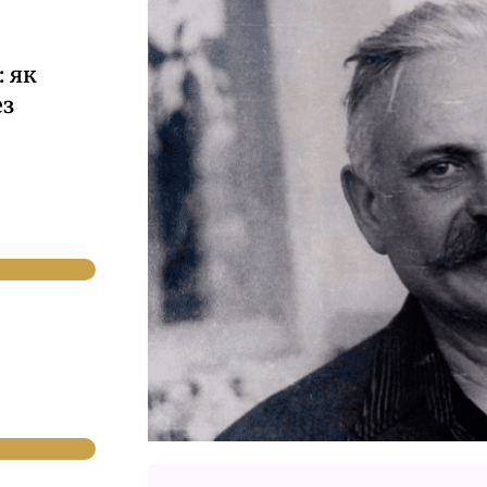
 як
ез