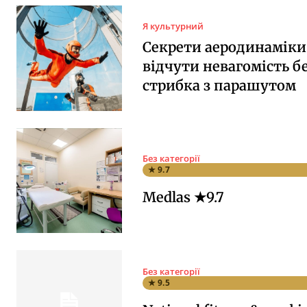
Я культурний
Секрети аеродинаміки:
відчути невагомість б
стрибка з парашутом
Без категорії
★ 9.7
Medlas ★9.7
Без категорії
★ 9.5