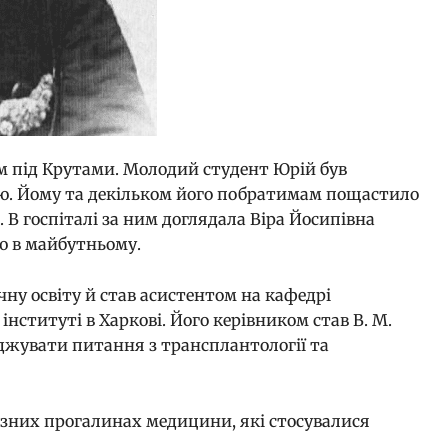
оєм під Крутами. Молодий студент Юрій був
ою. Йому та декільком його побратимам пощастило
В госпіталі за ним доглядала Віра Йосипівна
ою в майбутньому.
чну освіту й став асистентом на кафедрі
інституті в Харкові. Його керівником став В. М.
іджувати питання з трансплантології та
йозних прогалинах медицини, які стосувалися