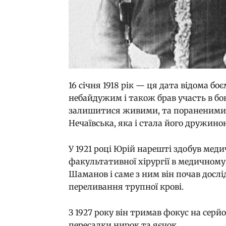
16 січня 1918 рік — ця дата відома б
небайдужим і також брав участь в б
залишитися живими, та пораненими. 
Нечаївська, яка і стала його дружин
У 1921 році Юрій нарешті здобув меди
факультативної хірургії в медичному 
Шаманов і саме з ним він почав досл
переливання трупної крові.
З 1927 року він тримав фокус на сер
пересадки нирок та яєчок.