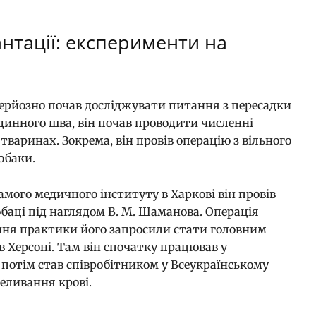
нтації: експерименти на
 серйозно почав досліджувати питання з пересадки
удинного шва, він почав проводити численні
тваринах. Зокрема, він провів операцію з вільного
собаки.
амого медичного інституту в Харкові він провів
баці під наглядом В. М. Шаманова. Операція
ння практики його запросили стати головним
в Херсоні. Там він спочатку працював у
потім став співробітником у Всеукраїнському
реливання крові.