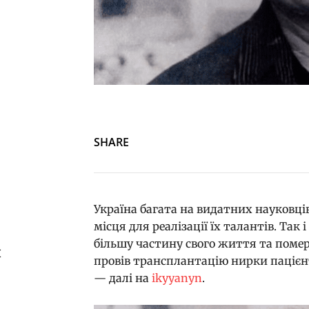
SHARE
Україна багата на видатних науковців 
місця для реалізації їх талантів. Так
більшу частину свого життя та помер 
й
провів трансплантацію нирки пацієнт
— далі на
ikyyanyn
.