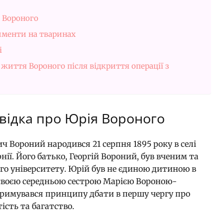
я Вороного
именти на тваринах
і
життя Вороного після відкриття операції з
овідка про Юрія Вороного
ч Вороний народився 21 серпня 1895 року в селі
ії. Його батько, Георгій Вороний, був вченим та
 університету. Юрій був не єдиною дитиною в
і своєю середньою сестрою Марією Вороною-
отримувався принципу дбати в першу чергу про
тість та багатство.