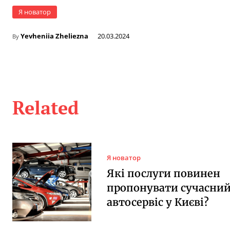
Я новатор
Yevheniia Zheliezna
20.03.2024
By
Related
Я новатор
Які послуги повинен
пропонувати сучасни
автосервіс у Києві?