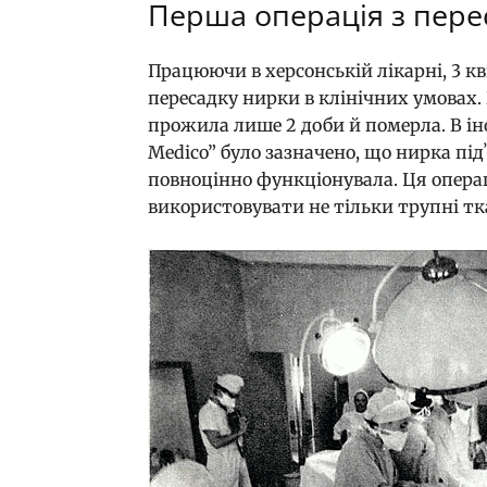
Перша операція з пере
Працюючи в херсонській лікарні, 3 кві
пересадку нирки в клінічних умовах.
прожила лише 2 доби й померла. В іно
Medico” було зазначено, що нирка підʼ
повноцінно функціонувала. Ця опера
використовувати не тільки трупні тка