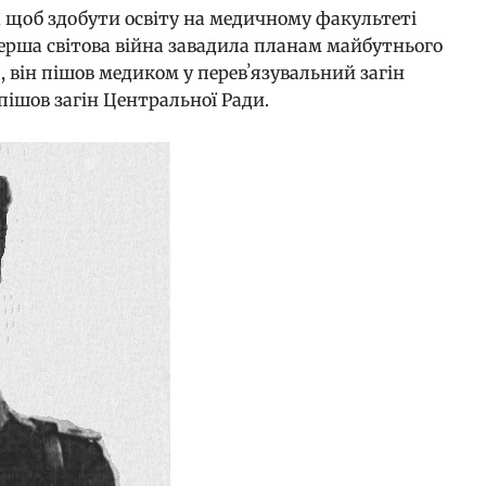
а, щоб здобути освіту на медичному факультеті
Перша світова війна завадила планам майбутнього
, він пішов медиком у перевʼязувальний загін
 пішов загін Центральної Ради.