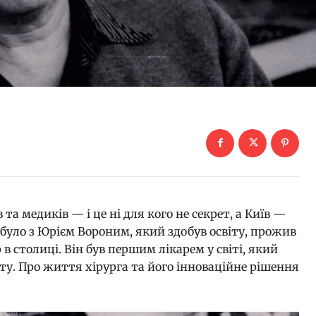
та медиків — і це ні для кого не секрет, а Київ —
 і було з Юрієм Вороним, який здобув освіту, прожив
в столиці. Він був першим лікарем у світі, який
у. Про життя хірурга та його інноваційне рішення