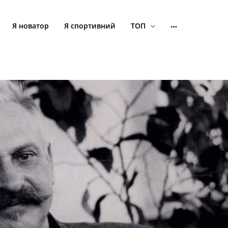
Я новатор
Я спортивний
ТОП