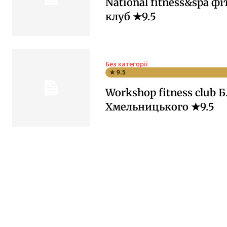
National fitness&spa фі
клуб ★9.5
Без категорії
★ 9.5
Workshop fitness club Б
Хмельницького ★9.5