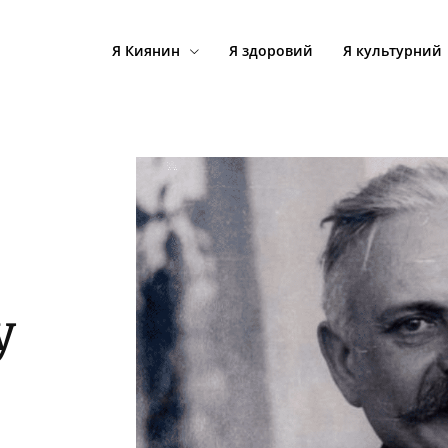
Я Киянин
Я здоровий
Я культурний
у