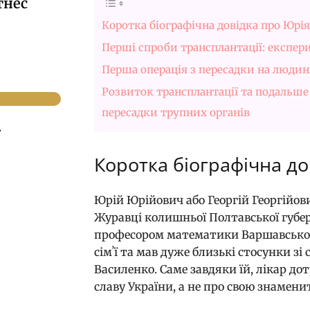
тнес
Коротка біографічна довідка про Юрі
Перші спроби трансплантації: експер
Перша операція з пересадки на людин
Розвиток трансплантації та подальше 
пересадки трупних органів
.
Коротка біографічна д
Юрій Юрійович або Георгій Георгійови
Журавці колишньої Полтавської губерн
професором математики Варшавського
сімʼї та мав дуже близькі стосунки з
Василенко. Саме завдяки їй, лікар д
славу України, а не про свою знамени