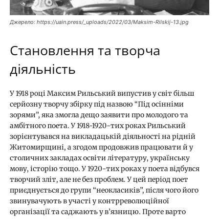
Джерело: https://uain.press/_uploads/2022/03/Maksim-Rilskij-13.jpg
Становлення та творча
діяльність
У 1918 році Максим Рильський випустив у світ більш
серйозну творчу збірку під назвою “Під осінніми
зорями”, яка змогла дещо заявити про молодого та
амбітного поета. У 1918-1920-тих роках Рильський
зорієнтувався на викладацькій діяльності на рідній
Житомирщині, а згодом продовжив працювати й у
столичних закладах освіти літературу, українську
мову, історію тощо. У 1920-тих роках у поета відбувся
творчий зліт, але не без проблем. У цей період поет
приєднується до групи “неокласиків”, після чого його
звинувачують в участі у контрреволюційної
організації та саджають у в’язницю. Проте варто