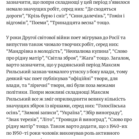
зазначити, що попри складнощі у цей період з’явилося
немало значущих робіт, серед них: “Де сходяться
дороги”, “Крізь бурю і сніг”, “Синя далечінь”, “Гомін і
відгомін”, “Поеми”, “Тринадцята весна” тощо.
У роки Другої світової війни поет мігрував до Росії та
випустив також чимало творчих робіт, серед них:
“Мандрівка в молодість”, “Неопалима купина”, “Слово
про рідну матір”, “Світла зброя”, “Жага” тощо. Загалом,
варто зазначити, що у радянський період Максим
Рильський зазнав чималого утиску з боку влади, тому
деякий час поет публікував “офіційні” твори, для
влади, та “ліричні” твори, які були поза межами
політики. Попри можливі складнощі Максим
Рильський все ж зміг оприлюднити велику кількість
значущих збірок із віршами, серед них: “Голосіївська
осінь”, “Зимові записи”, “Україна”, “Збір винограду”,
“Знак терезів”, “Літо”, “Троянди й виноград”, “Слово про
рідну матір” тощо. Також варто додати, що з 1940-их
по 1950-ті роки чоловік виконував роль активного