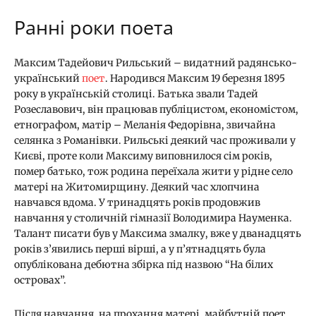
Ранні роки поета
Максим Тадейович Рильський – видатний радянсько-
український
поет
. Народився Максим 19 березня 1895
року в українській столиці. Батька звали Тадей
Розеславович, він працював публіцистом, економістом,
етнографом, матір – Меланія Федорівна, звичайна
селянка з Романівки. Рильські деякий час проживали у
Києві, проте коли Максиму виповнилося сім років,
помер батько, тож родина переїхала жити у рідне село
матері на Житомирщину. Деякий час хлопчина
навчався вдома. У тринадцять років продовжив
навчання у столичній гімназії Володимира Науменка.
Талант писати був у Максима змалку, вже у дванадцять
років з’явились перші вірші, а у п’ятнадцять була
опублікована дебютна збірка під назвою “На білих
островах”.
Після навчання, на прохання матері, майбутній поет