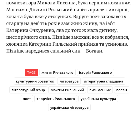
композитора Миколи Лисенка, була першим коханням
Максима. Дівчині Рильський навіть присвятив вірші,
хоча та була вже у стосунках. Вдруге поет закохався у
старшу на дев’ять років заміжню жінку, на ім’я
Катерина Очкуренко, яка до того ж мала дитину,
шестирічного сина. Пізніше закохані все ж побралися,
хлопчика Катерини Рильський прийняв та усиновив.
Пізніше народився спільний син – Богдан.
TAGS
життя Рильського
історія Рильського
культурний розвиток
література
літературна спадщина
літературний жанр
Максим Рильський
письменник
поезія
поет
творчість Рильського
українська культура
українська література