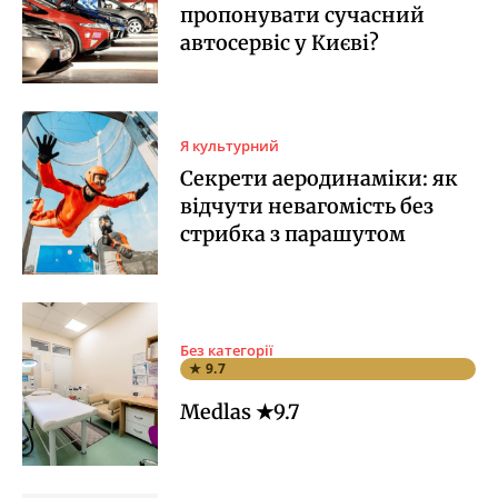
пропонувати сучасний
автосервіс у Києві?
Я культурний
Секрети аеродинаміки: як
відчути невагомість без
стрибка з парашутом
Без категорії
★ 9.7
Medlas ★9.7