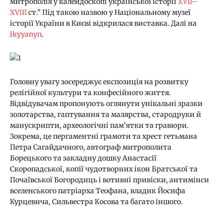
митрополія у калейдоскопі української історії
XVII–
XVIII
ст.” Під такою назвою у Національному музеї
історії України в Києві відкрилася виставка. Далі на
ikyyanyn
.
Головну увагу зосереджує експозиція на розвитку
релігійної культури та конфесійного життя.
Відвідувачам пропонують оглянути унікальні зразки
золотарства, гаптування та малярства, стародруки й
манускрипти, археологічні пам’ятки та гравюри.
Зокрема, це пергаментні грамоти та хрест гетьмана
Петра Сагайдачного, автограф митрополита
Борецького та закладну дошку Анастасії
Скоропадської, копії чудотворних ікон Братської та
Почаївської Богородиць і вотивні привіски, антимінси
вселенського патріарха Теофана, владик Йосифа
Курцевича, Сильвестра Косова та багато іншого.