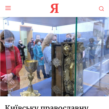
Я
Київську православну