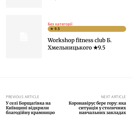
Без категорії
★ 9.5
Workshop fitness club Б.
Хмельницького ★9.5
PREVIOUS ARTICLE
NEXT ARTICLE
У селі Борщагівка на
Коронавірус бере гору: яка
Київщині відкрили
ситуація у столичних
благодійну крамницю
навчальних закладах