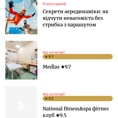
Я культурний
Секрети аеродинаміки: як
відчути невагомість без
стрибка з парашутом
Без категорії
★ 9.7
Medlas ★9.7
Без категорії
★ 9.5
National fitness&spa фітнес
клуб ★9.5