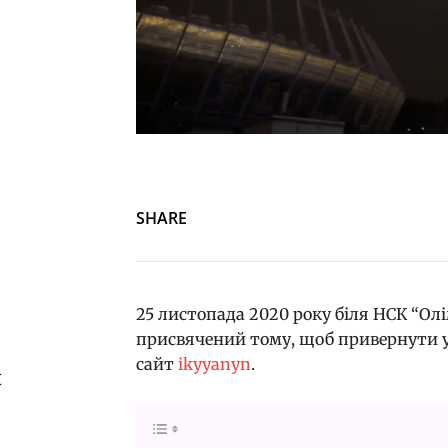
SHARE
25 листопада 2020 року біля НСК “Ол
присвячений тому, щоб привернути у
сайт
ikyyanyn
.
й