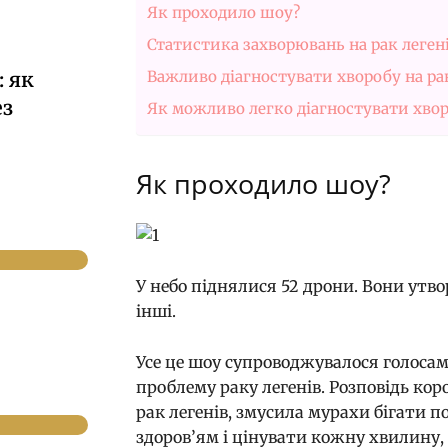
Як проходило шоу?
Статистика захворювань на рак леген
 як
Важливо діагностувати хворобу на ран
ез
Як можливо легко діагностувати хво
Як проходило шоу?
У небо піднялися 52 дрони. Вони утво
інші.
Усе це шоу супроводжувалося голоса
проблему раку легенів. Розповідь корот
рак легенів, змусила мурахи бігати п
здоров’ям і цінувати кожну хвилину, 