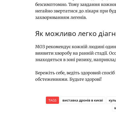
безсимптомно. Тому завдання кожног
негайно звертатися до лікаря при бу
захворюванням легенів.
Як можливо легко діаг
МОЗ рекомендує кожній людині один р
виявити хворобу на ранній стадії. Ос
знаходяться в зоні ризику, наприклад
Бережіть себе, ведіть здоровий спос
обстеженнями. Будьте здорові!
TAGS
виставка дронів в києві
куль
ш