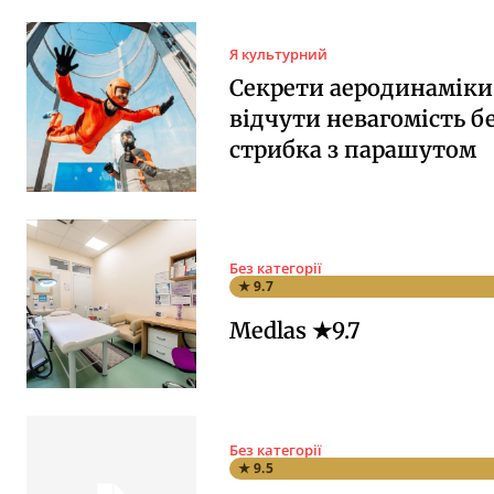
Я культурний
Секрети аеродинаміки:
відчути невагомість б
стрибка з парашутом
Без категорії
★ 9.7
Medlas ★9.7
Без категорії
★ 9.5