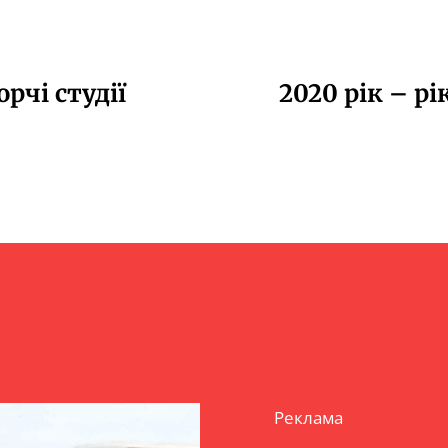
рчі студії
2020 рік – рі
Реклама