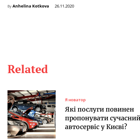
Anhelina Kotkova
26.11.2020
By
Related
Я новатор
Які послуги повинен
пропонувати сучасни
автосервіс у Києві?