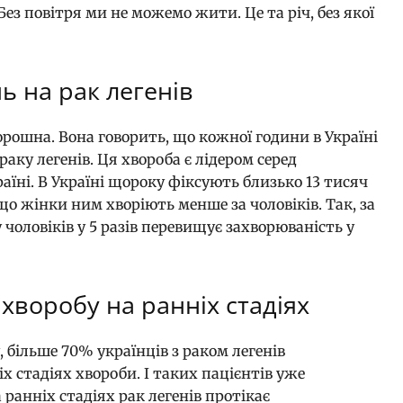
з повітря ми не можемо жити. Це та річ, без якої
ь на рак легенів
рошна. Вона говорить, що кожної години в Україні
аку легенів. Ця хвороба є лідером серед
аїні. В Україні щороку фіксують близько 13 тисяч
 що жінки ним хворіють менше за чоловіків. Так, за
чоловіків у 5 разів перевищує захворюваність у
хворобу на ранніх стадіях
, більше 70% українців з раком легенів
х стадіях хвороби. І таких пацієнтів уже
ранніх стадіях рак легенів протікає