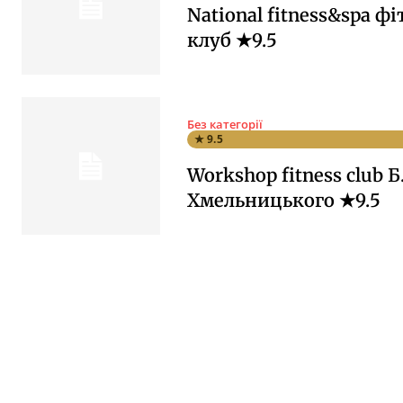
National fitness&spa фі
клуб ★9.5
Без категорії
★ 9.5
Workshop fitness club Б
Хмельницького ★9.5