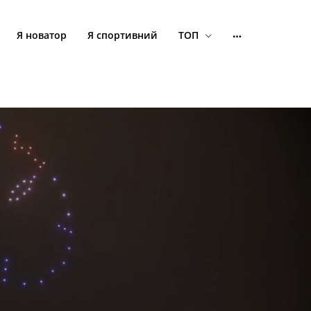
Я новатор
Я спортивний
ТОП