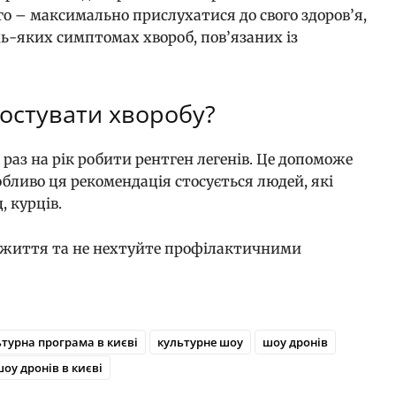
о – максимально прислухатися до свого здоров’я,
дь-яких симптомах хвороб, пов’язаних із
ностувати хворобу?
аз на рік робити рентген легенів. Це допоможе
обливо ця рекомендація стосується людей, які
, курців.
іб життя та не нехтуйте профілактичними
турна програма в києві
культурне шоу
шоу дронів
оу дронів в києві