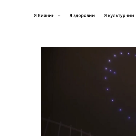
Я Киянин
Я здоровий
Я культурний