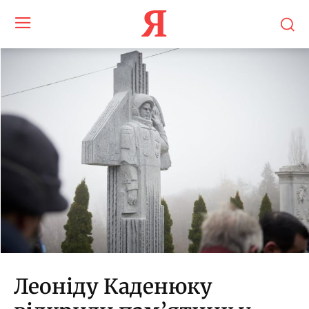
Я
Леоніду Каденюку