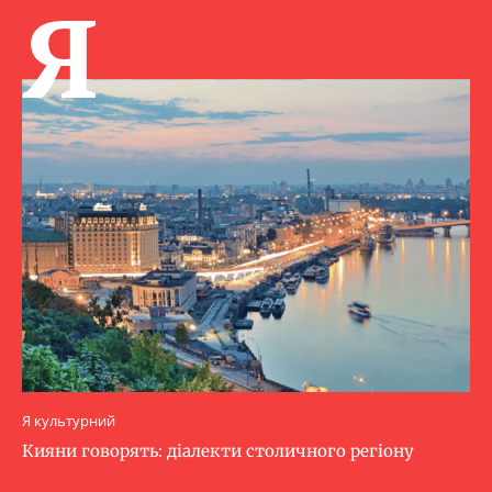
Я
Я культурний
Кияни говорять: діалекти столичного регіону