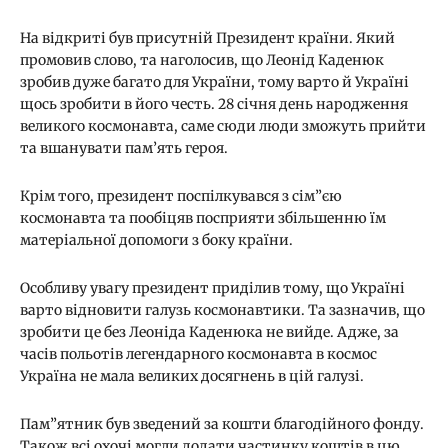
На відкриті був присутній Президент країни. Який
промовив слово, та наголосив, що Леонід Каденюк
зробив дуже багато для України, тому варто й Україні
щось зробити в його честь. 28 січня день народження
великого космонавта, саме сюди люди зможуть прийти
та вшанувати пам’ять героя.
Крім того, президент поспілкувався з сім”єю
космонавта та пообіцяв посприяти збільшенню їм
матеріальної допомоги з боку країни.
Особливу увагу президент приділив тому, що Україні
варто відновити галузь космонавтики. Та зазначив, що
зробити це без Леоніда Каденюка не вийде. Адже, за
часів польотів легендарного космонавта в космос
Україна не мала великих досягнень в цій галузі.
Пам”ятник був зведений за кошти благодійного фонду.
Також всі охочі могли додати частинку коштів в цю