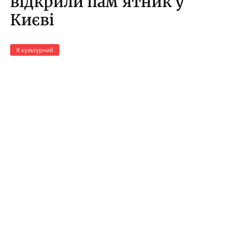
відкрили пам’ятник у
Києві
Я культурний