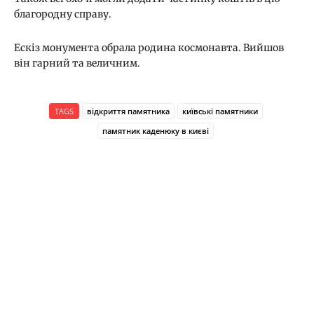
благородну справу.
Ескіз монумента обрала родина космонавта. Вийшов
він гарний та величним.
TAGS
відкриття памятника
київські памятники
памятник каденюку в києві