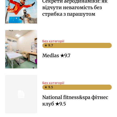
Секрети аеродинаміки: як
відчути невагомість без
стрибка з парашутом
Без категорії
★ 9.7
Medlas ★9.7
Без категорії
★ 9.5
National fitness&spa фітнес
клуб ★9.5