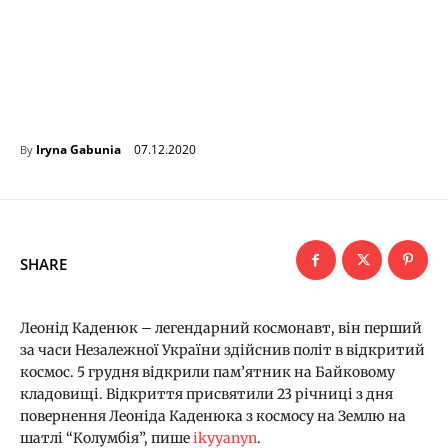
07.12.2020
Iryna Gabunia
By
SHARE
Леонід Каденюк – легендарний космонавт, він перший
за часи Незалежної України здійснив політ в відкритий
космос. 5 грудня відкрили пам’ятник на Байковому
кладовищі. Відкриття присвятили 23 річниці з дня
повернення Леоніда Каденюка з космосу на Землю на
шатлі “Колумбія”, пише
ikyyanyn
.