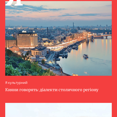
Я культурний
Кияни говорять: діалекти столичного регіону