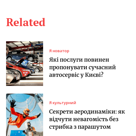
Related
Я новатор
Які послуги повинен
пропонувати сучасний
автосервіс у Києві?
Я культурний
Секрети аеродинаміки: як
відчути невагомість без
стрибка з парашутом