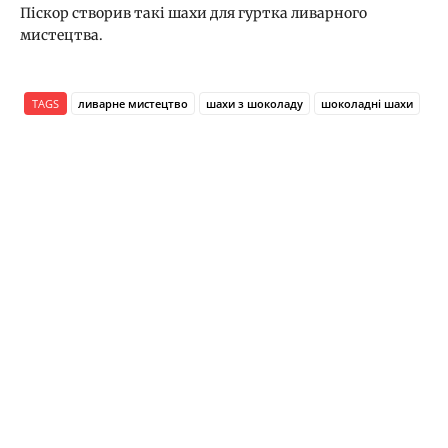
Піскор створив такі шахи для гуртка ливарного
мистецтва.
TAGS
ливарне мистецтво
шахи з шоколаду
шоколадні шахи