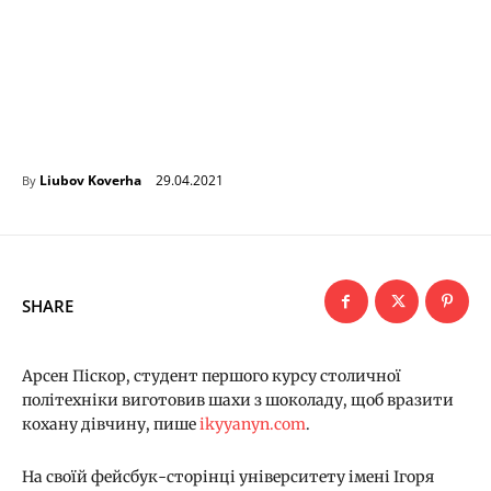
29.04.2021
Liubov Koverha
By
SHARE
Арсен Піскор, студент першого курсу столичної
політехніки виготовив шахи з шоколаду, щоб вразити
кохану дівчину, пише
ikyyanyn.com
.
На своїй фейсбук-сторінці університету імені Ігоря