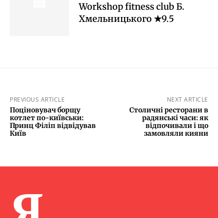
Workshop fitness club Б.
Хмельницького ★9.5
PREVIOUS ARTICLE
NEXT ARTICLE
Поціновувач борщу
Столичні ресторани в
котлет по-київськи:
радянські часи: як
Принц Філіп відвідував
відпочивали і що
Київ
замовляли кияни
Я