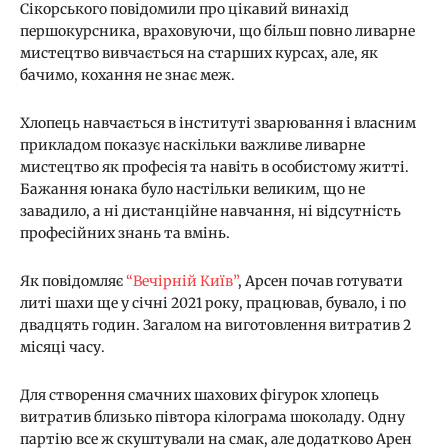
Сікорського повідомили про цікавий винахід
першокурсника, враховуючи, що більш повно ливарне
мистецтво вивчається на старших курсах, але, як
бачимо, кохання не знає меж.
Хлопець навчається в інституті зварювання і власним
прикладом показує наскільки важливе ливарне
мистецтво як професія та навіть в особистому житті.
Бажання юнака було настільки великим, що не
завадило, а ні дистанційне навчання, ні відсутність
професійних знань та вмінь.
Як повідомляє
“Вечірній Київ”
, Арсен почав готувати
литі шахи ще у січні 2021 року, працював, бувало, і по
двадцять годин. Загалом на виготовлення витратив 2
місяці часу.
Для створення смачних шахових фігурок хлопець
витратив близько півтора кілограма шоколаду. Одну
партію все ж скуштували на смак, але додатково Арен