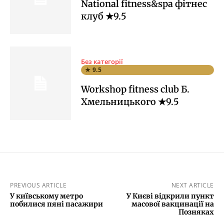
National fitness&spa фітнес
клуб ★9.5
Без категорії
★ 9.5
Workshop fitness club Б.
Хмельницького ★9.5
PREVIOUS ARTICLE
NEXT ARTICLE
У київському метро
У Києві відкрили пункт
побилися пяні пасажири
масової вакцинації на
Позняках