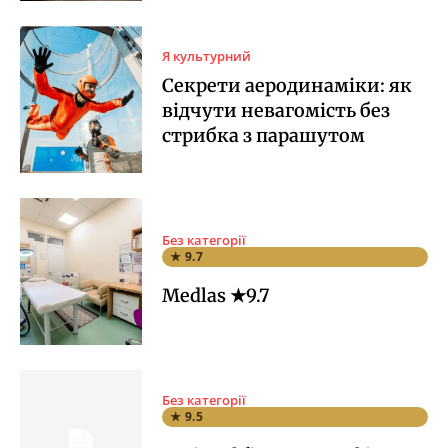
Я культурний
Секрети аеродинаміки: як
відчути невагомість без
стрибка з парашутом
Без категорії
★ 9.7
Medlas ★9.7
Без категорії
★ 9.5