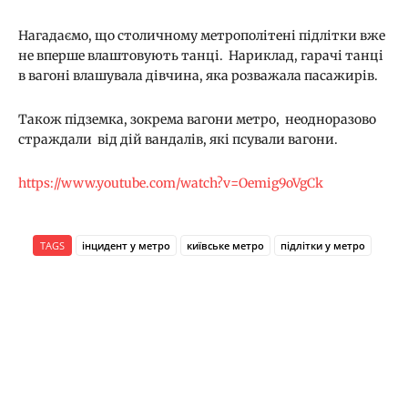
Нагадаємо, що столичному метрополітені підлітки вже
не вперше влаштовують танці. Нариклад, гарачі танці
в вагоні влашувала дівчина, яка розважала пасажирів.
Також підземка, зокрема вагони метро, неодноразово
страждали від дій вандалів, які псували вагони.
https://www.youtube.com/watch?v=Oemig9oVgCk
TAGS
інцидент у метро
київське метро
підлітки у метро