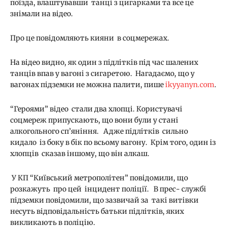
поїзда, влаштувавши танці з цигарками та все це
знімали на відео.
Про це повідомляють кияни в соцмережах.
На відео видно, як один з підлітків під час шалених
танців впав у вагоні з сигаретою. Нагадаємо, що у
вагонах підземки не можна палити, пише
ikyyanyn.com
.
“Героями” відео стали два хлопці. Користувачі
соцмереж припускають, що вони були у стані
алкогольного сп’яніння. Адже підлітків сильно
кидало із боку в бік по всьому вагону. Крім того, один із
хлопців сказав іншому, що він алкаш.
У КП “Київський метрополітен” повідомили, що
розкажуть про цей інцидент поліції. В прес- службі
підземки повідомили, що зазвичай за такі витівки
несуть відповідальність батьки підлітків, яких
викликають в поліцію.