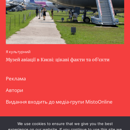
Я культурний
Музей авіації в Києві: цікаві факти та об’єкти
Реклама
Автори
Видання входить до медіа-групи
MistoOnline
Copyright © Повне використання матеріалу
We use cookies to ensure that we give you the best
experience on our website. If you continue to use this site we