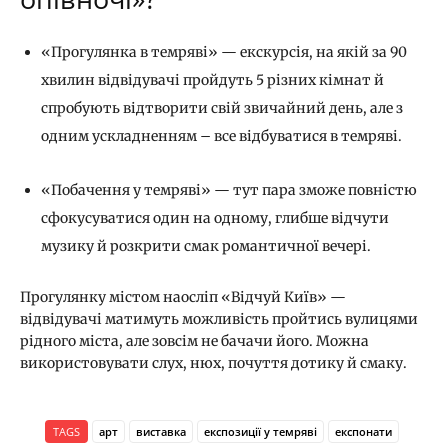
«Прогулянка в темряві» — екскурсія, на якій за 90
хвилин відвідувачі пройдуть 5 різних кімнат й
спробують відтворити свій звичайний день, але з
одним ускладненням – все відбуватися в темряві.
«Побачення у темряві» — тут пара зможе повністю
сфокусуватися один на одному, глибше відчути
музику й розкрити смак романтичної вечері.
Прогулянку містом наосліп «Відчуй Київ» —
відвідувачі матимуть можливість пройтись вулицями
рідного міста, але зовсім не бачачи його. Можна
використовувати слух, нюх, почуття дотику й смаку.
TAGS
арт
виставка
експозиції у темряві
експонати