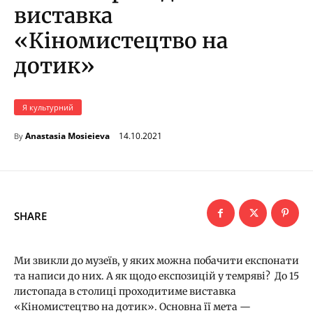
виставка
«Кіномистецтво на
дотик»
Я культурний
14.10.2021
Anastasia Mosieieva
By
SHARE
Ми звикли до музеїв, у яких можна побачити експонати
та написи до них. А як щодо експозицій у темряві? До 15
листопада в столиці проходитиме виставка
«Кіномистецтво на дотик». Основна її мета —