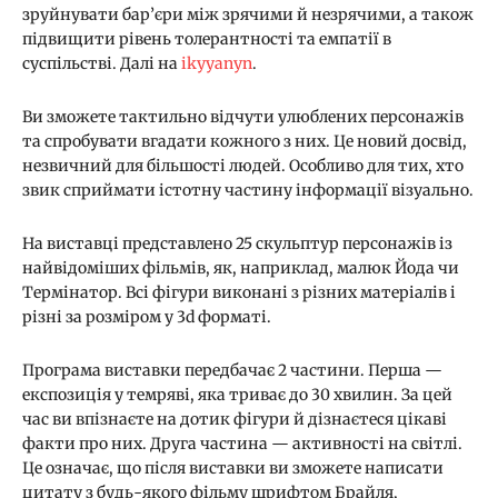
зруйнувати бар’єри між зрячими й незрячими, а також
підвищити рівень толерантності та емпатії в
суспільстві. Далі на
ikyyanyn
.
Ви зможете тактильно відчути улюблених персонажів
та спробувати вгадати кожного з них. Це новий досвід,
незвичний для більшості людей. Особливо для тих, хто
звик сприймати істотну частину інформації візуально.
На виставці представлено 25 скульптур персонажів із
найвідоміших фільмів, як, наприклад, малюк Йода чи
Термінатор. Всі фігури виконані з різних матеріалів і
різні за розміром у 3d форматі.
Програма виставки передбачає 2 частини. Перша —
експозиція у темряві, яка триває до 30 хвилин. За цей
час ви впізнаєте на дотик фігури й дізнаєтеся цікаві
факти про них. Друга частина — активності на світлі.
Це означає, що після виставки ви зможете написати
цитату з будь-якого фільму шрифтом Брайля,