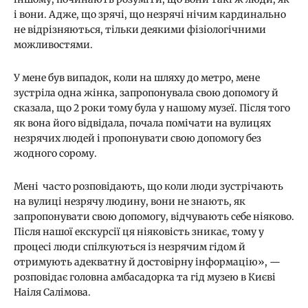
і вони. Адже, що зрячі, що незрячі нічим кардинально
не відрізняються, тільки деякими фізіологічними
можливостями.
У мене був випадок, коли на шляху до метро, мене
зустріла одна жінка, запропонувала свою допомогу й
сказала, що 2 роки тому була у нашому музеї. Після того
як вона його відвідала, почала помічати на вулицях
незрячих людей і пропонувати свою допомогу без
жодного сорому.
Мені часто розповідають, що коли люди зустрічають
на вулиці незрячу людину, вони не знають, як
запропонувати свою допомогу, відчувають себе ніяково.
Після нашої екскурсії ця ніяковість зникає, тому у
процесі люди спілкуються із незрячим гідом й
отримують адекватну й достовірну інформацію», —
розповідає головна амбасадорка та гід музею в Києві
Наіля Салімова.