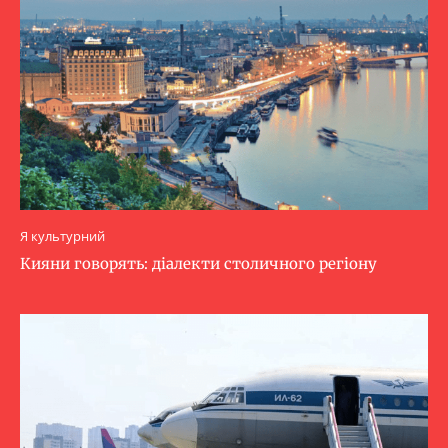
Я культурний
Кияни говорять: діалекти столичного регіону