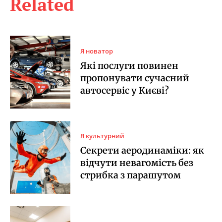
Related
Я новатор
Які послуги повинен
пропонувати сучасний
автосервіс у Києві?
Я культурний
Секрети аеродинаміки: як
відчути невагомість без
стрибка з парашутом