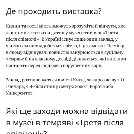
Де проходить виставка?
Кияни та гості міста зможуть зрозуміти й відчути, яке
ж кіномистецтво на дотик у музеї в темряві «Третя
після опівночі». В Україні існує лише один заклад, у
якому вам не знадобиться світло, і це саме він. Це місце,
в якому відвідувачі повністю занурюються в суцільну
темряву й на власному досвіді дізнаються, які виклики
постають перед людьми з порушенням зору.
Заклад розташовується в місті Києві, за адресою вул. О.
Гончара, 45В біля станції метро Золоті Ворота або
Університет.
Які ще заходи можна відвідати
в музеї в темряві «Третя після
опівночі»?