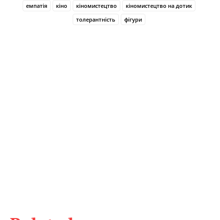
емпатія
кіно
кіномистецтво
кіномистецтво на дотик
толерантність
фігури