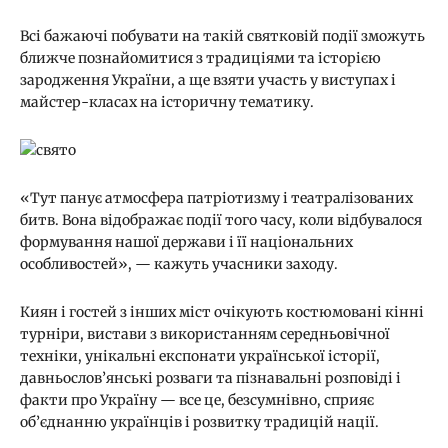
Всі бажаючі побувати на такій святковій події зможуть
ближче познайомитися з традиціями та історією
зародження України, а ще взяти участь у виступах і
майстер-класах на історичну тематику.
«Тут панує атмосфера патріотизму і театралізованих
битв. Вона відображає події того часу, коли відбувалося
формування нашої держави і її національних
особливостей», — кажуть учасники заходу.
Киян і гостей з інших міст очікують костюмовані кінні
турніри, вистави з використанням середньовічної
техніки, унікальні експонати української історії,
давньослов’янські розваги та пізнавальні розповіді і
факти про Україну — все це, безсумнівно, сприяє
об’єднанню українців і розвитку традицій нації.