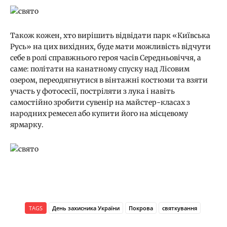
Також кожен, хто вирішить відвідати парк «Київська
Русь» на цих вихідних, буде мати можливість відчути
себе в ролі справжнього героя часів Середньовіччя, а
саме: політати на канатному спуску над Лісовим
озером, переодягнутися в вінтажні костюми та взяти
участь у фотосесії, постріляти з лука і навіть
самостійно зробити сувенір на майстер-класах з
народних ремесел або купити його на місцевому
ярмарку.
TAGS
День захисника України
Покрова
святкування