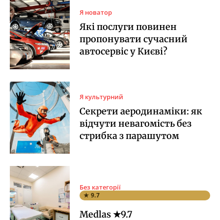
Я новатор
Які послуги повинен
пропонувати сучасний
автосервіс у Києві?
Я культурний
Секрети аеродинаміки: як
відчути невагомість без
стрибка з парашутом
Без категорії
★ 9.7
Medlas ★9.7