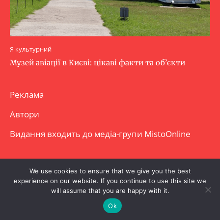
Я культурний
Музей авіації в Києві: цікаві факти та об’єкти
Реклама
Автори
Видання входить до медіа-групи
MistoOnline
Copyright © Повне використання матеріалу
We use cookies to ensure that we give you the best
experience on our website. If you continue to use this site we
заборонено. Частково можна з гіперпосиланням.
will assume that you are happy with it.
Ok
.
.
.