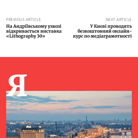
PREVIOUS ARTICLE
NEXT ARTICLE
На Андріївському узвозі
У Києві проводять
відкривається виставка
безкоштовний онлайн-
«Lithography 30»
курс по медіаграмотності
Я