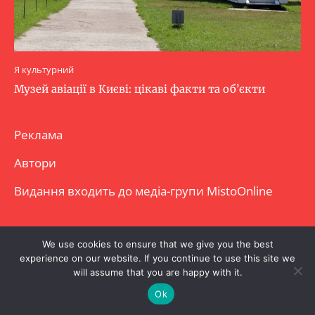
Я культурний
Музей авіації в Києві: цікаві факти та об’єкти
Реклама
Автори
Видання входить до медіа-групи
MistoOnline
Copyright © Повне використання матеріалу
We use cookies to ensure that we give you the best
experience on our website. If you continue to use this site we
заборонено. Частково можна з гіперпосиланням.
will assume that you are happy with it.
Ok
.
.
.