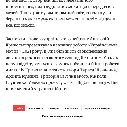
починався їх творчий шлях. І немає нічого
приємнішого, коли художник може щось передати в
музей. Так в цілому влаштований світ, спочатку ти
береш по максимуму скільки можеш, а потім віддаєш
все, що знаєш.
Засновник нового українського пейзажу Анатолій
Криволап презентував невелику роботу «Український
мотив» 2021 року. Її, як і більшість своїх пейзажів
останніх років він створив у селі під Яготином. У залах
поруч відвідувачі мають змогу побачити й інші роботи
Анатолія Криволапа, а також твори Тараса Шевченка,
Архипа Куїнджі, Григорія Світлицького, Миколи
Глущенка. У межах проєкту «Ніч… Відбиток часу». Він
присвячений українській ночі.
TAGS
виставки
галерея
картини
картинна галерея
Київська картинна галерея