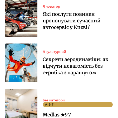
Я новатор
Які послуги повинен
пропонувати сучасний
автосервіс у Києві?
Я культурний
Секрети аеродинаміки: як
відчути невагомість без
стрибка з парашутом
Без категорії
★ 9.7
Medlas ★9.7