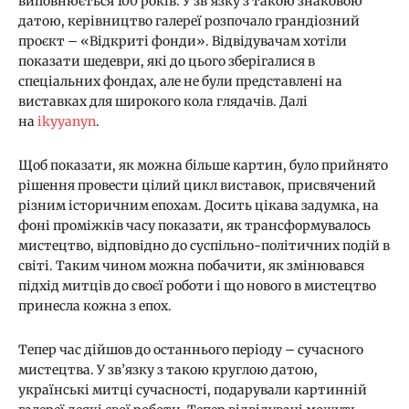
виповнюється 100 років. У зв’язку з такою знаковою
датою, керівництво галереї розпочало грандіозний
проєкт – «Відкриті фонди». Відвідувачам хотіли
показати шедеври, які до цього зберігалися в
спеціальних фондах, але не були представлені на
виставках для широкого кола глядачів. Далі
на
ikyyanyn
.
Щоб показати, як можна більше картин, було прийнято
рішення провести цілий цикл виставок, присвячений
різним історичним епохам. Досить цікава задумка, на
фоні проміжків часу показати, як трансформувалось
мистецтво, відповідно до суспільно-політичних подій в
світі. Таким чином можна побачити, як змінювався
підхід митців до своєї роботи і що нового в мистецтво
принесла кожна з епох.
Тепер час дійшов до останнього періоду – сучасного
мистецтва. У зв’язку з такою круглою датою,
українські митці сучасності, подарували картинній