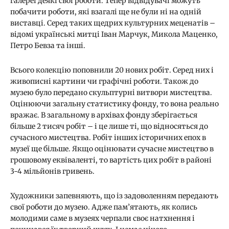
галереї деякі свої роботи. Тепер відвідувачі можуть
побачити роботи, які взагалі ще не були ні на одній
виставці. Серед таких щедрих культурних меценатів –
відомі українські митці Іван Марчук, Микола Маценко,
Петро Бевза та інші.
Всього колекцію поповнили 20 нових робіт. Серед них і
живописні картини чи графічні роботи. Також до
музею було передано скульптурні витвори мистецтва.
Оцінюючи загальну статистику фонду, то вона реально
вражає. В загальному в архівах фонду зберігається
більше 2 тисяч робіт – і це лише ті, що відносяться до
сучасного мистецтва. Робіт інших історичних епох в
музеї ще більше. Якщо оцінювати сучасне мистецтво в
грошовому еквіваленті, то вартість цих робіт в районі
3-4 мільйонів гривень.
Художники запевняють, що із задоволенням передають
свої роботи до музею. Адже пам’ятають, як колись
молодими саме в музеях черпали своє натхнення і