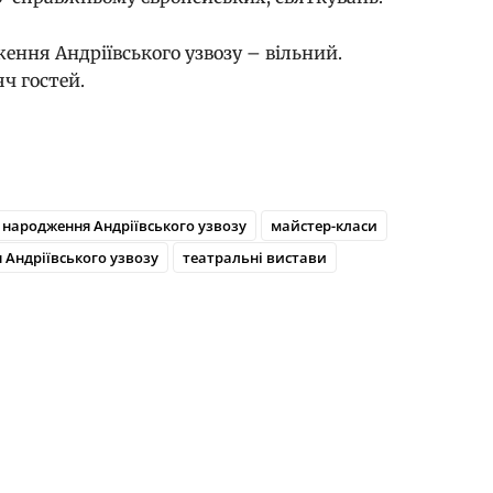
ення Андріївського узвозу – вільний.
ч гостей.
 народження Андріївського узвозу
майстер-класи
 Андріївського узвозу
театральні вистави