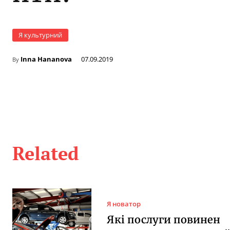
Я культурний
Inna Hananova
07.09.2019
By
Related
Я новатор
Які послуги повинен