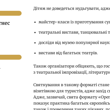
Дітям не доведеться нудьгувати, адж
майстер-класи із приготування су
тнес
театральні вистави, танцювальні 
досліди від музею популярної наук
вистави від багатьох театрів.
Також організатори обіцяють, що гос
.
з театральної імпровізації, літерату
Святкування в такому форматі стане
візитівкою для туристів, адже захід 
Адже, зазвичай, свята формату «Ope
показує практика багатьох європейськ
також і проведення таких цікавих, 