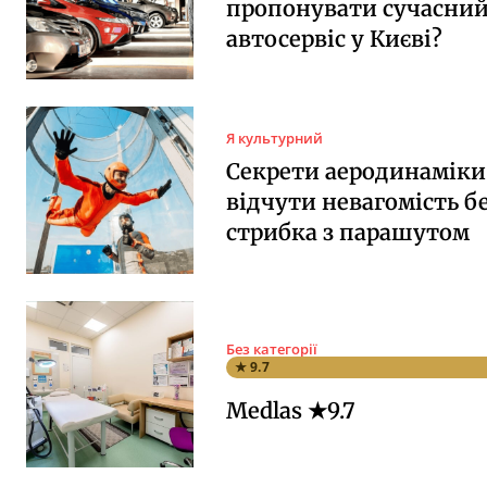
пропонувати сучасни
автосервіс у Києві?
Я культурний
Секрети аеродинаміки:
відчути невагомість б
стрибка з парашутом
Без категорії
★ 9.7
Medlas ★9.7