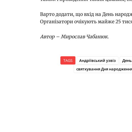
Варто додати, що вхід на День народж
Організатори очікують майже 25 тися
Автор – Мирослав Чабанюк.
TAGS
Андріївський узвіз
День
святкування Дня народження