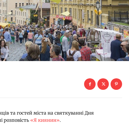
ців та гостей міста на святкуванні Дня
лі розповість
«Я киянин»
.