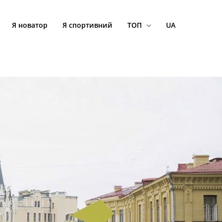
Я новатор
Я спортивний
ТОП
UA