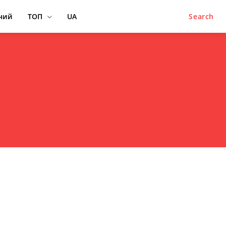
ний
ТОП
UA
Search