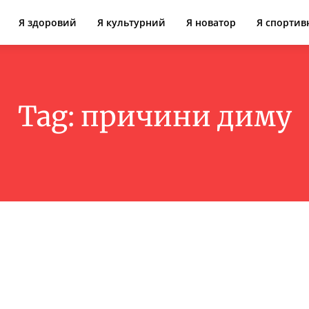
Я здоровий
Я культурний
Я новатор
Я спортив
Tag:
причини диму