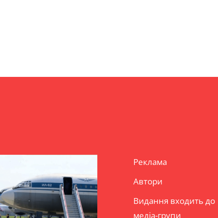
Реклама
Автори
Видання входить до
медіа-групи