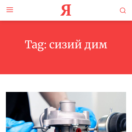
Я
Tag:
сизий дим