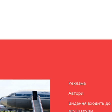
Реклама
Автори
Видання входить до
медіа-групи