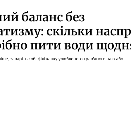
ий баланс без
тизму: скільки наспр
ібно пити води щодн
іше, заваріть собі філіжанку улюбленого трав'яного чаю або...