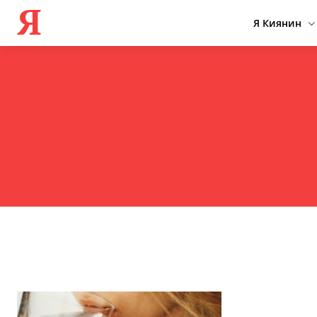
Я
Я Киянин