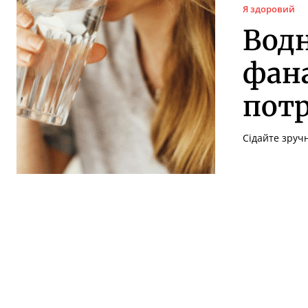
Я здоровий
Водн
фана
потр
Сідайте зручн