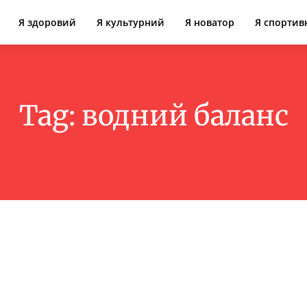
Я здоровий
Я культурний
Я новатор
Я спортив
Tag:
водний баланс