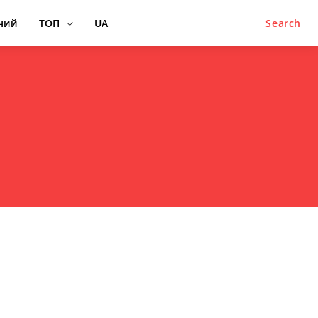
ний
ТОП
UA
Search