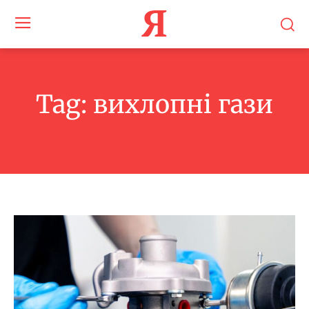
Я
Tag:
вихлопні гази