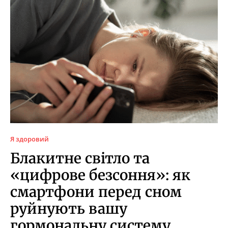
Я здоровий
Блакитне світло та
«цифрове безсоння»: як
смартфони перед сном
руйнують вашу
гормональну систему