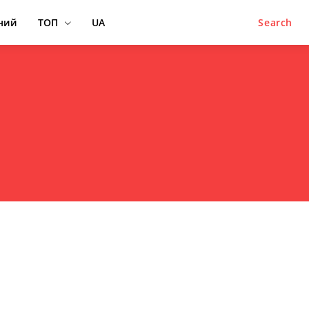
ний
ТОП
UA
Search