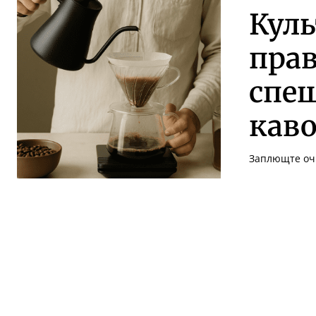
Куль
пра
спеш
кав
Заплющте очі 