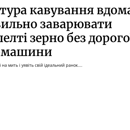
тура кавування вдома
вильно заварювати
елті зерно без дорого
омашини
на мить і уявіть свій ідеальний ранок....