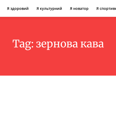
Я здоровий
Я культурний
Я новатор
Я спортив
Tag:
зернова кава