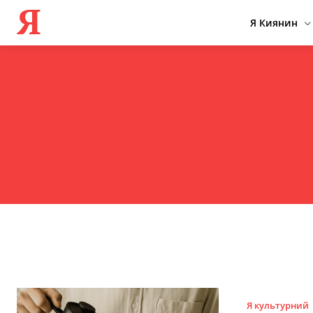
Я
Я Киянин
Я культурний