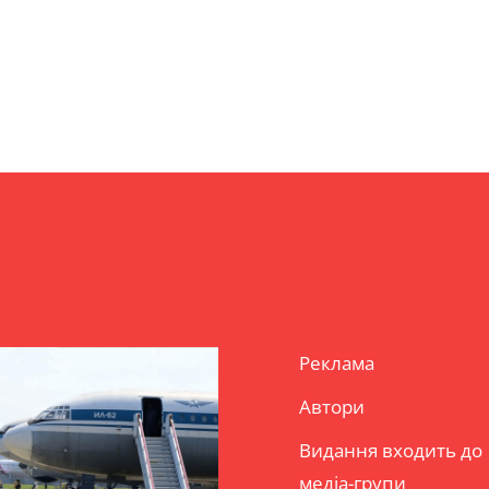
Реклама
Автори
Видання входить до
медіа-групи