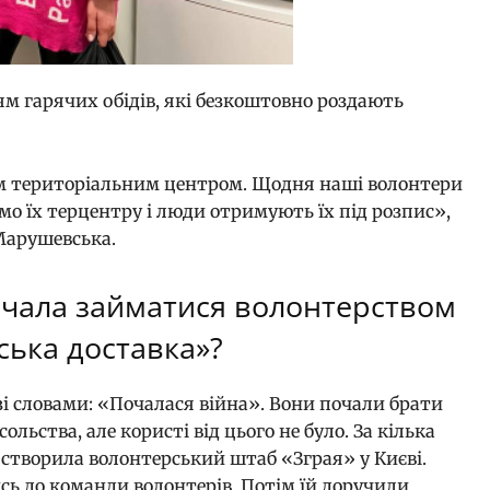
м гарячих обідів, які безкоштовно роздають
м територіальним центром. Щодня наші волонтери
ємо їх терцентру і люди отримують їх під розпис»,
Марушевська.
очала займатися волонтерством
ська доставка»?
зі словами: «Почалася війна». Вони почали брати
ольства, але користі від цього не було. За кілька
а створила волонтерський штаб «Зграя» у Києві.
сь до команди волонтерів. Потім їй доручили