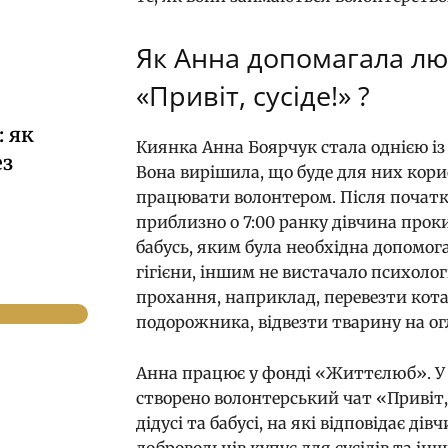
Як Анна допомагала лю
«Привіт, сусіде!» ?
 як
Киянка Анна Боярчук стала однією із
ез
Вона вирішила, що буде для них кор
працювати волонтером. Після початку
приблизно о 7:00 ранку дівчина проки
бабусь, яким була необхідна допомога
гігієни, іншим не вистачало психолог
прохання, наприклад, перевезти кота
подорожника, відвезти тварину на ог
Анна працює у фонді «Життєлюб». У п
створено волонтерський чат «Привіт,
дідусі та бабусі, на які відповідає д
добровольців купує для сусідів та інш