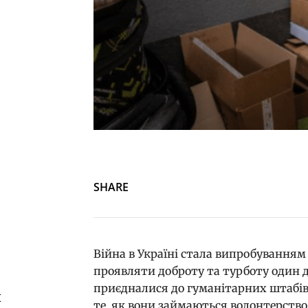
SHARE
Війна в Україні стала випробуванням 
проявляти доброту та турботу один д
приєдналися до гуманітарних штабів,
й
те, як вони займаються волонтерств