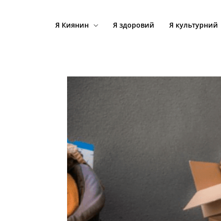
Я Киянин
Я здоровий
Я культурний