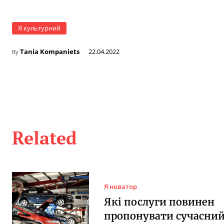
Я культурний
Tania Kompaniets
22.04.2022
By
Related
Я новатор
Які послуги повинен
пропонувати сучасни