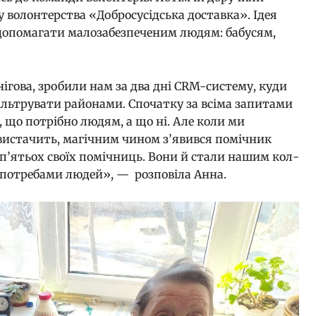
 волонтерства «Добросусідська доставка». Ідея
б допомагати малозабезпеченим людям: бабусям,
.
нігова, зробили нам за два дні CRM-систему, куди
фільтрувати районами. Спочатку за всіма запитами
 що потрібно людям, а що ні. Але коли ми
 вистачить, магічним чином з’явився помічник
 п’ятьох своїх помічниць. Вони й стали нашим кол-
 потребами людей», — розповіла Анна.