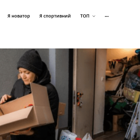
Я новатор
Я спортивний
ТОП