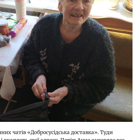
нних чатів «Добросусідська доставка». Туди
і вказують свої адреси. Потім Анна замовляє все