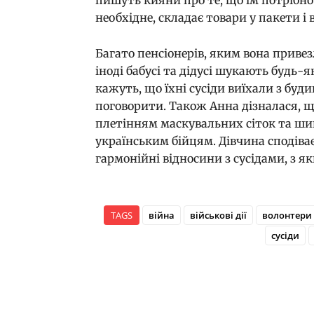
необхідне, складає товари у пакети і в
Багато пенсіонерів, яким вона привез
іноді бабусі та дідусі шукають будь-
кажуть, що їхні сусіди виїхали з буди
поговорити. Також Анна дізналася, щ
плетінням маскувальних сіток та шиют
українським бійцям. Дівчина сподіва
гармонійні відносини з сусідами, з я
TAGS
війна
військові дії
волонтери
сусіди