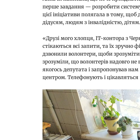
перше завдання — розробити систему
цієї ініціативи полягала в тому, що
дідусям, людям з інвалідністю, дітям
«Друзі мого хлопця, IT-контора з Чер
стікаються всі запити, та їх зручно 
дзвонили волонтери, щоби зрозуміти,
зрозуміли, що волонтерів надовго не
якогось депутата і запропонував нам
центром. Телефонують і цікавляться