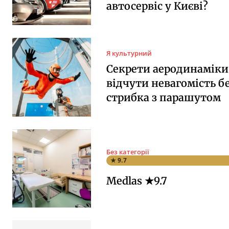
автосервіс у Києві?
Я культурний
Секрети аеродинаміки:
відчути невагомість б
стрибка з парашутом
Без категорії
★ 9.7
Medlas ★9.7