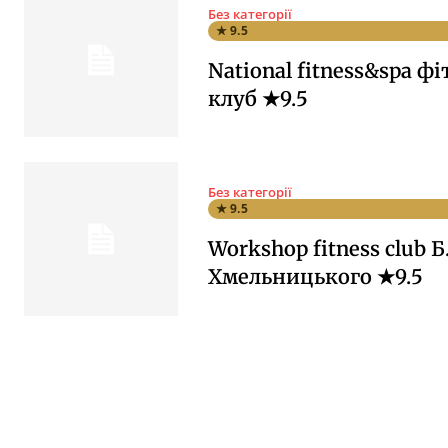
Без категорії
★ 9.5
National fitness&spa фі
клуб ★9.5
Без категорії
★ 9.5
Workshop fitness club Б
Хмельницького ★9.5