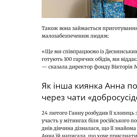
Також вона займається приготування
малозабезпеченим людям:
«Ще ми співпрацюємо із Деснянськи
готують 100 гарячих обідів, ми відда
— сказала директор фонду Вікторія 
Як інша киянка Анна п
через чати «добросусід
24 лютого Ганну розбудив її хлопець 
участь у мітингах біля російського пос
днів дівчина дізналася, що її знайом
Анна їй написала, що хоче приєднати