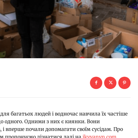
для багатьох людей і водночас навчила їх частіше
о одного. Одними з них є киянки. Вони
 і вперше почали допомагати своїм сусідам. Про
ом пропонуємо дізнатися далі на
ikyyanyn.com
.