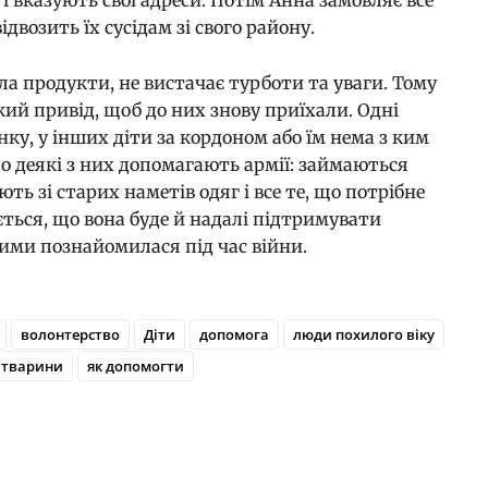
ідвозить їх сусідам зі свого району.
ла продукти, не вистачає турботи та уваги. Тому
який привід, щоб до них знову приїхали. Одні
нку, у інших діти за кордоном або їм нема з ким
о деякі з них допомагають армії: займаються
ь зі старих наметів одяг і все те, що потрібне
ється, що вона буде й надалі підтримувати
кими познайомилася під час війни.
волонтерство
Діти
допомога
люди похилого віку
тварини
як допомогти