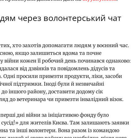
дям через волонтерський чат
 тих, хто захотів допомагати людям у воєнний час.
исною, якщо залишиться вдома та почне
 війни кожен її робочий день починався однаково:
далася від дзвінків та повідомлень дідусів та
. Одні просили привезти продукти, ліки, засоби
ічної підтримки. Іноді були й незвичайні
 до іншого району, доставити додому сік
ляд до ветеринара чи привезти інвалідний візок.
ерші дні війни за ініціативою фонду було
 сусід!» для жителів Києва. Там залишають заявки
івчина та інші волонтери. Вона разом із командою
их людей зі свого району все необхідне, після чого