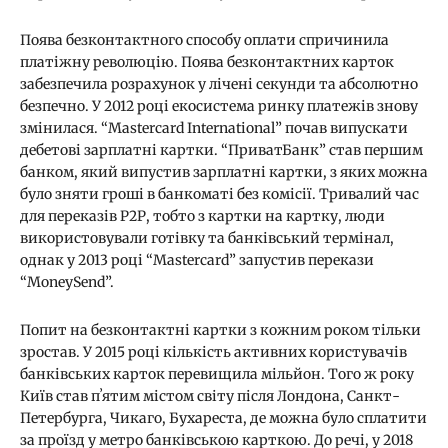
Поява безконтактного способу оплати спричинила
платіжну революцію. Поява безконтактних карток
забезпечила розрахунок у лічені секунди та абсолютно
безпечно. У 2012 році екосистема ринку платежів знову
змінилася. “Mastercard International” почав випускати
дебетові зарплатні картки. “ПриватБанк” став першим
банком, який випустив зарплатні картки, з яких можна
було зняти гроші в банкоматі без комісії. Тривалий час
для переказів Р2Р, тобто з картки на картку, люди
використовували готівку та банківський термінал,
однак у 2013 році “Mastercard” запустив перекази
“MoneySend”.
Попит на безконтактні картки з кожним роком тільки
зростав. У 2015 році кількість активних користувачів
банківських карток перевищила мільйон. Того ж року
Київ став пʼятим містом світу після Лондона, Санкт-
Петербурга, Чикаго, Бухареста, де можна було сплатити
за проїзд у метро банківською карткою. До речі, у 2018