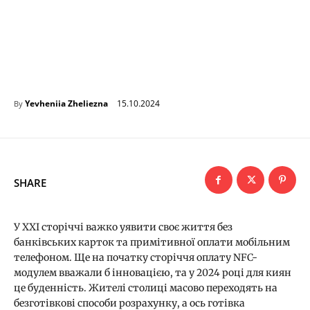
15.10.2024
Yevheniia Zheliezna
By
SHARE
У ХХІ сторіччі важко уявити своє життя без
банківських карток та примітивної оплати мобільним
телефоном. Ще на початку сторіччя оплату NFC-
модулем вважали б інновацією, та у 2024 році для киян
це буденність. Жителі столиці масово переходять на
безготівкові способи розрахунку, а ось готівка