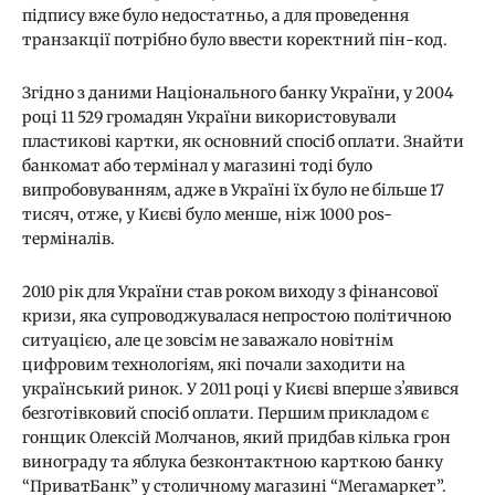
підпису вже було недостатньо, а для проведення
транзакції потрібно було ввести коректний пін-код.
Згідно з даними Національного банку України, у 2004
році 11 529 громадян України використовували
пластикові картки, як основний спосіб оплати. Знайти
банкомат або термінал у магазині тоді було
випробовуванням, адже в Україні їх було не більше 17
тисяч, отже, у Києві було менше, ніж 1000 pos-
терміналів.
2010 рік для України став роком виходу з фінансової
кризи, яка супроводжувалася непростою політичною
ситуацією, але це зовсім не заважало новітнім
цифровим технологіям, які почали заходити на
український ринок. У 2011 році у Києві вперше зʼявився
безготівковий спосіб оплати. Першим прикладом є
гонщик Олексій Молчанов, який придбав кілька грон
винограду та яблука безконтактною карткою банку
“ПриватБанк” у столичному магазині “Мегамаркет”.