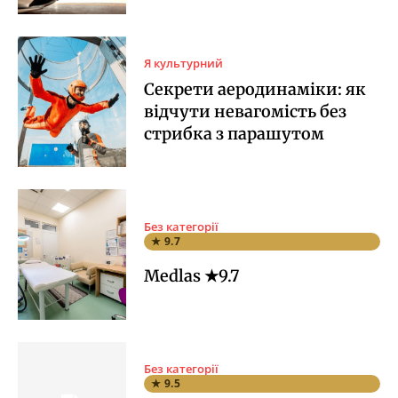
Я культурний
Секрети аеродинаміки: як
відчути невагомість без
стрибка з парашутом
Без категорії
★ 9.7
Medlas ★9.7
Без категорії
★ 9.5