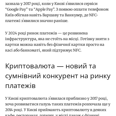
зазнала у 2017 році, коли у Києві зʼявилися сервіси
“Google Pay” та “Apple Pay”. З появою оплати телефоном
Київ обігнав навіть Варшаву та Ванкувер, де NFC-
платежі зʼявилися значно раніше.
У 2024 році ринок платежів — це розвинена
інфраструктура, яка не стоїть на місці. Готівку зняти з
картки можна навіть без фізичної картки просто на
касі або банкоматі, який підтримує NFC.
Криптовалюта — новий та
сумнівний конкурент на ринку
платежів
У Києві криптовалюта зʼявилася приблизно у 2017 році,
хоча розвиватися галузь таких платежів розпочала ще у
2014 році. У Києві приймають криптовалюту в деяких
кафе, ресторанах, готелях, у місті також є фізичні