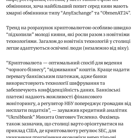
обмінники, хоча найбільший попит серед киян мають
хмарні обмінники типу “AnyExchange” та “ObmenAT24”.
Тренд на розрахунок криптовалютою особливо швидко
“підхопили” молоді кияни, які росли разом з новітніми
технологіями. Загалом до новітніх технологій у столиці
легше адаптуються освічені люди (незалежно від віку).
“Криптовалюта — оптимальний спосіб для ведення
“чорного бізнесу”, “відмивання” коштів. Краще надати
перевагу банківським платежам, адже банки
використовують технології шифрування та
забезпечують конфіденційність даних. Банківські
платежі надають можливості фінансового
моніторингу, а регулятор НБУ попереджує громадян від
несплати податків”, — зауважив кредитний аналітик
“Ukrsibbank” Микита Олегович Тесленко. Фахівець
також зазначив, що столиці варто орієнтуватися на
приклад США, де криптовалюту регулює SEC, для
уникнення пригнічення економіки через тіньові