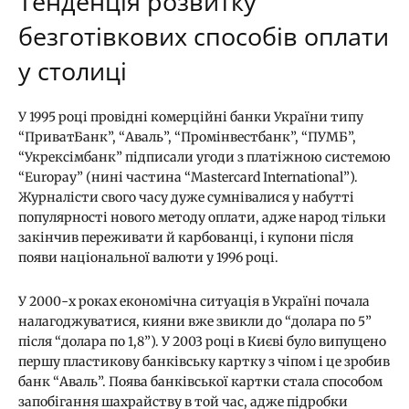
Тенденція розвитку
безготівкових способів оплати
у столиці
У 1995 році провідні комерційні банки України типу
“ПриватБанк”, “Аваль”, “Промінвестбанк”, “ПУМБ”,
“Укрексімбанк” підписали угоди з платіжною системою
“Europay” (нині частина “Mastercard International”).
Журналісти свого часу дуже сумнівалися у набутті
популярності нового методу оплати, адже народ тільки
закінчив переживати й карбованці, і купони після
появи національної валюти у 1996 році.
У 2000-х роках економічна ситуація в Україні почала
налагоджуватися, кияни вже звикли до “долара по 5”
після “долара по 1,8”). У 2003 році в Києві було випущено
першу пластикову банківську картку з чіпом і це зробив
банк “Аваль”. Поява банківської картки стала способом
запобігання шахрайству в той час, адже підробки