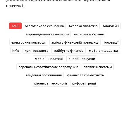
платежі.
TAGS
безготівкова економіка
безпека платежів
блокчейн
впровадження технологій
економіка України
електронна комерція
зміни у фінансовій поведінці
інновації
Київ
криптовалюта
майбутнє фінансів
мобільні додатки
мобільні платежі
онлайн-покупки
переваги безготівкових розрахунків
платіжні системи
тенденції споживання
фінансова грамотність
фінансові технології
цифрові гроші