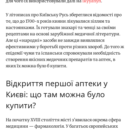
для чого їх використовували далі на
ikyyanyn
.
У літописах про Київську Русь збереглися відомості про
те, що до 1700-х років кияни лікувалися зіллям та
настоянками. Їх готували знахарі та ченці за своїми
рецептами на основі зарубіжної медичної літератури.
Але ці «народні» засоби не завжди виявлялися
ефективними у боротьбі проти різних хвороб. До того ж
епідемії чуми та іспанськи спровокували необхідність
створення якісних медичних препаратів та аптек, в
яких їх можна було б купити.
Відкриття першої аптеки у
Києві: що там можна було
купити?
На початку XVIII століття місті з’явилася окрема сфера
медицини — фармакологія. У багатьох європейських