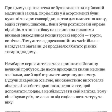
При цьому перша аптека не була схожою на серйозний
медичний заклад. Окрім ліків у її асортименті були
кухонні товари: сковорідки, котли для плавлення воску,
мідні ступки, шпателі… Вони були розташовані окремо
від ліків. А з іншого боку на полицях за скляними
вікнами знаходилися кондитерські вироби — торти,
випічка…Тому аптека дореволюційних часів більше
нагадувала магазин, де продавалося багато різних
товарів для дому.
Незабаром перша аптека стала приносити Иоганну
великий прибуток. До нього приходили кияни не лише
за ліками, але й щоб отримати медичну допомогу.
Будучи лікарем за освітою, він самостійно виготовляв
лікарські засоби та працював, перш за все, щоб
допомагати людям, а не збільшувати свій капітал. Тому
він лікував усіх, незалежно від соціального статусу та
віку.