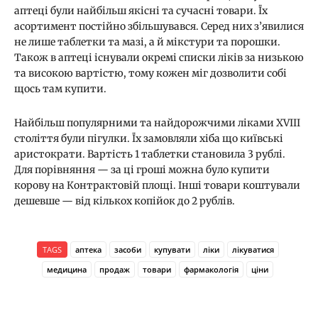
аптеці були найбільш якісні та сучасні товари. Їх
асортимент постійно збільшувався. Серед них з’явилися
не лише таблетки та мазі, а й мікстури та порошки.
Також в аптеці існували окремі списки ліків за низькою
та високою вартістю, тому кожен міг дозволити собі
щось там купити.
Найбільш популярними та найдорожчими ліками XVIII
століття були пігулки. Їх замовляли хіба що київські
аристократи. Вартість 1 таблетки становила 3 ​​рублі.
Для порівняння — за ці гроші можна було купити
корову на Контрактовій площі. Інші товари коштували
дешевше — від кількох копійок до 2 рублів.
TAGS
аптека
засоби
купувати
ліки
лікуватися
медицина
продаж
товари
фармакологія
ціни