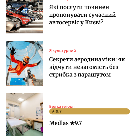
Які послуги повинен
пропонувати сучасний
автосервіс у Києві?
Я культурний
Секрети аеродинаміки: як
відчути невагомість без
стрибка з парашутом
Без категорії
★ 9.7
Medlas ★9.7