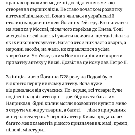
країнах проходили медичні дослідження з метою
створення перших ліків. Це стало початком розвитку
аптечної діяльності. Вона з’явилася в українській
столиці завдяки німцеві Йоганну Гейтеру. Він навчався
на медика у Москві, після чого переїхав до Києва. Тоді
місцеві жителі навіть і уявити не могли, що такі ліки та
як їх використовувати. Багато хто з них часто хворів, а
народні засоби, на жаль, не справлялися з усіма
хворобами. У зв’язку з цим Йоганн вирішив відкрити
приватну аптеку у Києві. Дозвіл на це йому дав Петро II.
За ініціативою Йоганна 1728 року на Подолі було
відкрито першу київську аптеку. Вона дуже
відрізнялася від сучасних. По-перше, всі товари були
поділені на дві категорії — для бідних та багатих.
Наприклад, бідні кияни могли дозволити купити мило
з отрути чи жиру тварин, а багаті — ліки з природних
мінералів та трав. У першій аптеці Києва продавалося
багато медикаментів різного призначення: мазі, креми,
пілюлі, мікстури…