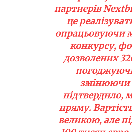
партнерів Nextb
це реалізуват
опрацьовуючи м
конкурсу, ф
дозволених 32
погоджуючи 
змінюючи м
підтвердило, 
пряму. Вартість
великою, але п