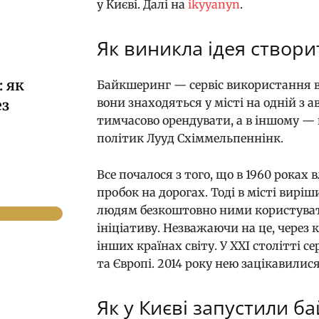
у Києві. Далі на
ikyyanyn
.
Як виникла ідея створи
 як
Байкшеринг — сервіс використання ве
вони знаходяться у місті на одній з 
ез
тимчасово орендувати, а в іншому — п
політик Лууд Схіммельпеннінк.
Все почалося з того, що в 1960 роках
пробок на дорогах. Тоді в місті вирі
людям безкоштовно ними користувати
ініціативу. Незважаючи на це, через к
інших країнах світу. У XXI столітті 
та Європі. 2014 року нею зацікавилися
Як у Києві запустили б