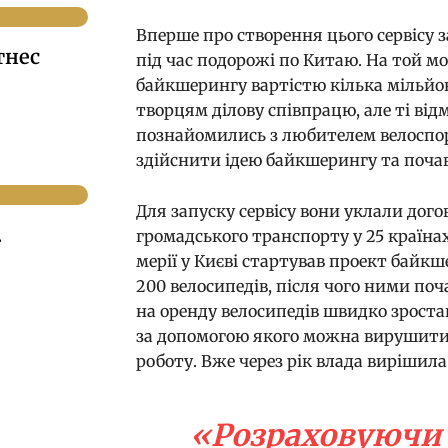
Вперше про створення цього сервісу
тнес
під час подорожі по Китаю. На той мо
байкшерингу вартістю кілька мільйон
творцям ділову співпрацю, але ті ві
познайомились з любителем велоспор
здійснити ідею байкшерингу та почав
Для запуску сервісу вони уклали дого
.
громадського транспорту у 25 країнах
мерії у Києві стартував проект байкш
200 велосипедів, після чого ними поч
на оренду велосипедів швидко зроста
за допомогою якого можна вирушити 
роботу. Вже через рік влада вирішила
«Розраховуючи 