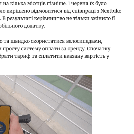
на кілька місяців пізніше. 1 червня їх було
уло вирішено відмовитися від співпраці з Nextbike
 В результаті керівництво не тільки змінило її
обільного додатку.
о та швидко скористатися велосипедами,
 просту систему оплати за оренду. Спочатку
брати тариф та сплатити вказану вартість у