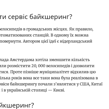
ти сервіс байкшеринг?
лосипедів в громадських місцях. Як правило,
автоматизованих станцій. В одному їх можна
овернути. Автором цієї ідеї є нідерландський
 влада Амстердама хотіла зменшити кількість
шили розмістити 20, 000 велосипедів і дозволити
ся. Проте пізніше муніципалітет відхилив цю
ілька років вона все таки вона була реалізована в
сервіси байкшерингу почали з’являтися у США, Китаї
 і в українській столиці — Києві.
айкшеринг?