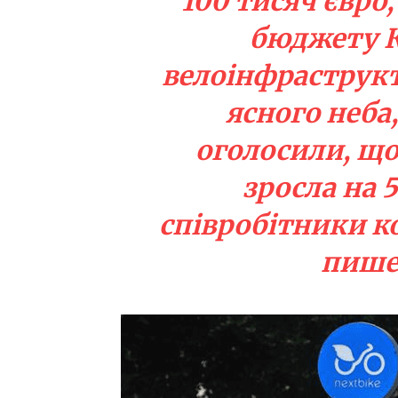
100 тисяч євро,
бюджету К
велоінфраструкту
ясного неба
оголосили, що
зросла на 
співробітники к
пиш