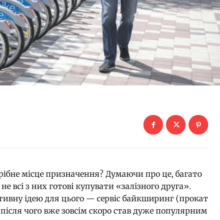
трібне місце призначення? Думаючи про це, багато
не всі з них готові купувати «залізного друга».
тивну ідею для цього — сервіс байкширинг (прокат
і, після чого вже зовсім скоро став дуже популярним