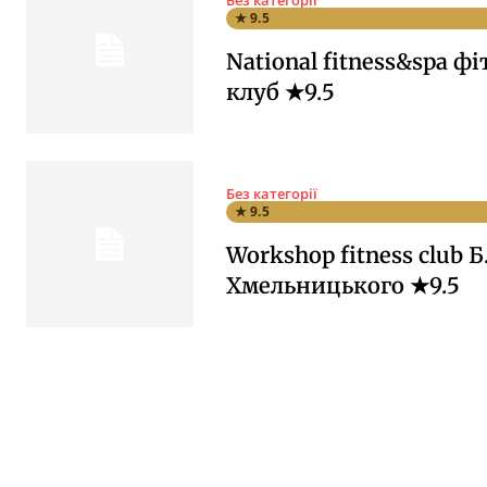
★ 9.5
National fitness&spa фі
клуб ★9.5
Без категорії
★ 9.5
Workshop fitness club Б
Хмельницького ★9.5