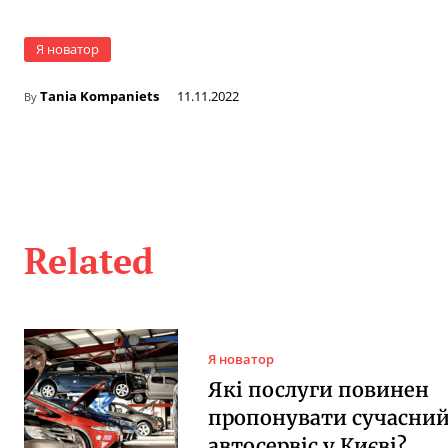
Я новатор
Tania Kompaniets
11.11.2022
By
Related
Я новатор
Які послуги повинен
пропонувати сучасни
автосервіс у Києві?