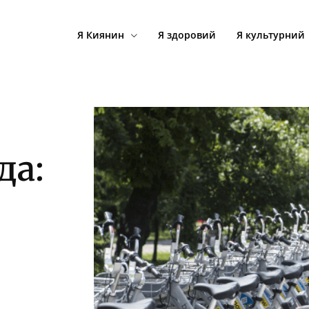
Я Киянин
Я здоровий
Я культурний
да: