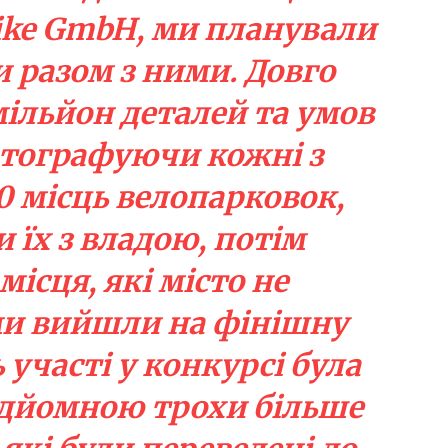
ike GmbH, ми планували
и разом з ними. Довго
ільйон деталей та умов
отографуючи кожні з
0 місць велопарковок,
їх з владою, потім
ісця, які місто не
ми вийшли на фінішну
 участі у конкурсі була
ідйомною трохи більше