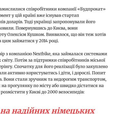
 замислилися співробітники компанії «Будпрокат»
мент у цій країні вже існував стартап
ів доларів. Тоді українці запропонували його
дмовили. Повернувшись до Києва, вони
ту Олексієм Кушком. Виявилося, що він теж хотів
 цим займатися у 2014 році.
вір з компанією Nextbike, яка займалася системами
 світу. Потім за підтримки співробітників міської
ерінгу. Спочатку для його реалізації було закуплено
али активно користуватись і діти, і дорослі. Попит
в. Вони стали зручним та недорогим транспортом,
на прогулянку по місту або швидко дістатися на
 розмістити у Києві до 2000 велосипедів:
на надійних німецьких