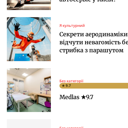
Я культурний
Секрети аеродинаміки:
відчути невагомість б
стрибка з парашутом
Без категорії
★ 9.7
Medlas ★9.7
Без категорії