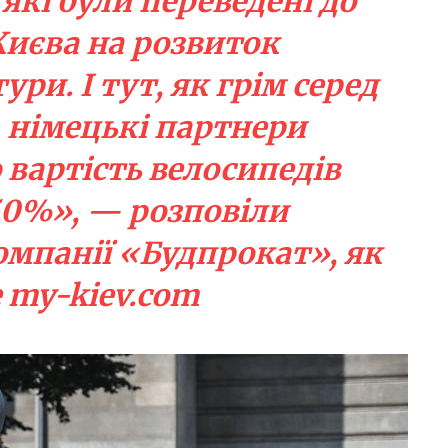
 які були переведені до
иєва на розвиток
ри. І тут, як грім серед
, німецькі партнери
 вартість велосипедів
50%», — розповіли
омпанії «Будпрокат», як
е
my-kiev.com