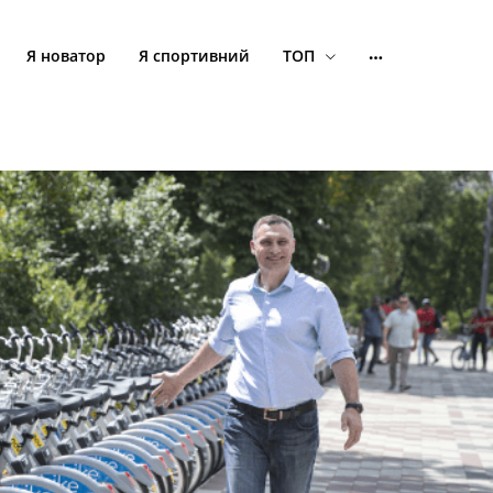
Я новатор
Я спортивний
ТОП