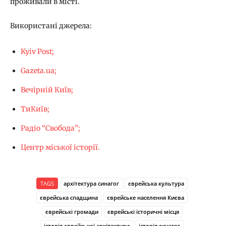
проживали в місті.
Використані джерела:
Kyiv Post;
Gazeta.ua;
Вечірній Київ;
ТиКиїв;
Радіо “Свобода”;
Центр міської історії.
TAGS
архітектура синагог
єврейська культура
єврейська спадщина
єврейське населення Києва
єврейські громади
єврейські історичні місця
історія єврейської архітектури
історія синагог