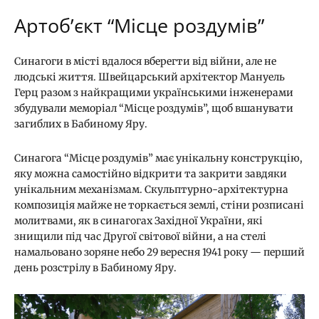
Артоб’єкт “Місце роздумів”
Синагоги в місті вдалося вберегти від війни, але не
людські життя. Швейцарський архітектор Мануель
Герц разом з найкращими українськими інженерами
збудували меморіал “Місце роздумів”, щоб вшанувати
загиблих в Бабиному Яру.
Синагога “Місце роздумів” має унікальну конструкцію,
яку можна самостійно відкрити та закрити завдяки
унікальним механізмам. Скульптурно-архітектурна
композиція майже не торкається землі, стіни розписані
молитвами, як в синагогах Західної України, які
знищили під час Другої світової війни, а на стелі
намальовано зоряне небо 29 вересня 1941 року — перший
день розстрілу в Бабиному Яру.