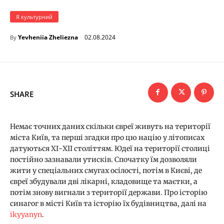
Я культурний
02.08.2024
Yevheniia Zheliezna
By
SHARE
Немає точних даних скільки євреї живуть на території
міста Київ, та перші згадки про цю націю у літописах
датуються ХІ-ХІІ століттям. Юдеї на території столиці
постійно зазнавали утисків. Спочатку їм дозволяли
жити у спеціальних смугах осілості, потім в Києві, де
євреї збудували дві лікарні, кладовище та маєтки, а
потім знову вигнали з території держави. Про історію
синагог в місті Київ та історію їх будівництва, далі на
ikyyanyn
.