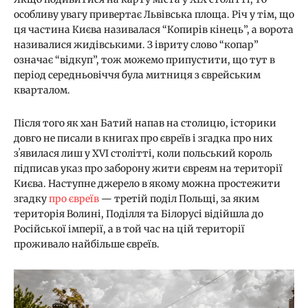
особливу увагу привертає Львівська площа. Річ у тім, що
ця частина Києва називалася “Копирів кінець”, а ворота
називалися жидівськими. З івриту слово “копар”
означає “відкуп”, тож можемо припустити, що тут в
період середньовіччя була митниця з єврейським
кварталом.
Після того як хан Батий напав на столицю, історики
довго не писали в книгах про євреїв і згадка про них
зʼявилася лиш у ХVI столітті, коли польський король
підписав указ про заборону жити євреям на території
Києва. Наступне джерело в якому можна простежити
згадку
про євреїв
— третій поділ Польщі, за яким
територія Волині, Поділля та Білорусі відійшла до
Російської імперії, а в той час на цій території
проживало найбільше євреїв.