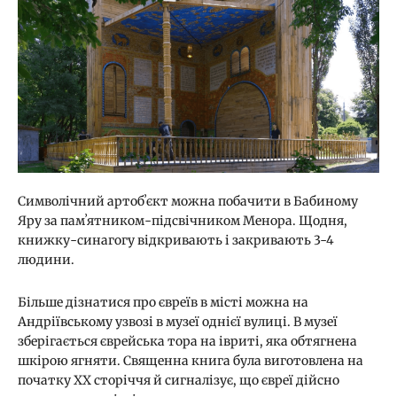
Символічний артобʼєкт можна побачити в Бабиному
Яру за памʼятником-підсвічником Менора. Щодня,
книжку-синагогу відкривають і закривають 3-4
людини.
Більше дізнатися про євреїв в місті можна на
Андріївському узвозі в музеї однієї вулиці. В музеї
зберігається єврейська тора на івриті, яка обтягнена
шкірою ягняти. Священна книга була виготовлена на
початку ХХ сторіччя й сигналізує, що євреї дійсно