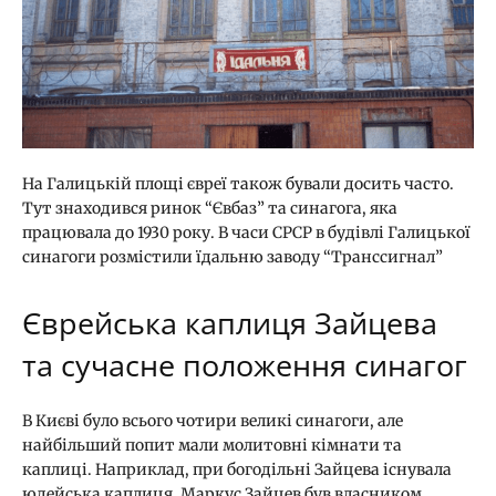
На Галицькій площі євреї також бували досить часто.
Тут знаходився ринок “Євбаз” та синагога, яка
працювала до 1930 року. В часи СРСР в будівлі Галицької
синагоги розмістили їдальню заводу “Транссигнал”
Єврейська каплиця Зайцева
та сучасне положення синагог
В Києві було всього чотири великі синагоги, але
найбільший попит мали молитовні кімнати та
каплиці. Наприклад, при богодільні Зайцева існувала
юдейська каплиця. Маркус Зайцев був власником