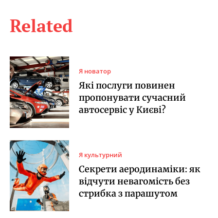
Related
Я новатор
Які послуги повинен
пропонувати сучасний
автосервіс у Києві?
Я культурний
Секрети аеродинаміки: як
відчути невагомість без
стрибка з парашутом