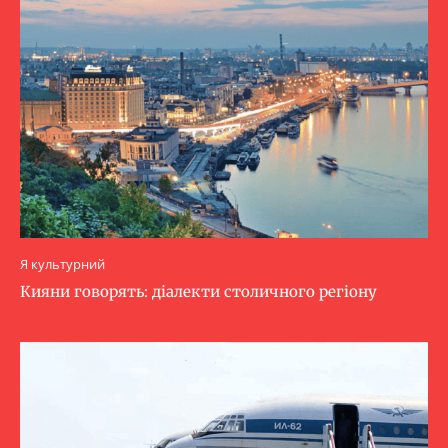
Я культурний
Кияни говорять: діалекти столичного регіону