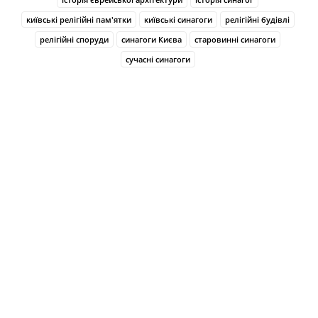
київські релігійні пам'ятки
київські синагоги
релігійні будівлі
релігійні споруди
синагоги Києва
старовинні синагоги
сучасні синагоги