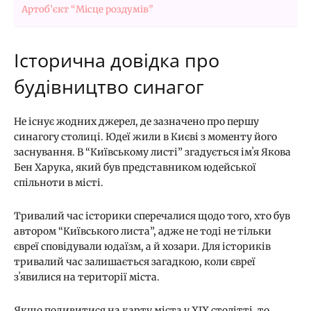
Артоб’єкт “Місце роздумів”
Історична довідка про
будівництво синагог
Не існує жодних джерел, де зазначено про першу
синагогу столиці. Юдеї жили в Києві з моменту його
заснування. В “Київському листі” згадується імʼя Якова
Бен Харука, який був представником юдейської
спільноти в місті.
Тривалий час історики сперечалися щодо того, хто був
автором “Київського листа”, адже не тоді не тільки
євреї сповідували юдаїзм, а й хозари. Для істориків
тривалий час залишається загадкою, коли євреї
зʼявилися на території міста.
Якщо подивитися на карту міста у ХІХ столітті, то