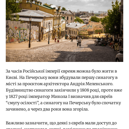
За часів Російської імперії євреям можна було жити в
Києві. На Печерську вони збудували першу синагогу в
місті за проєктом архітектора Андрія Меленського.
Будівництво синагоги закінчили у 1808 році, проте вже
у 1827 році імператор Микола І визначив для євреїв
“смугу осілості”, а синагогу на Печерську було спочатку
зачинено, а через два роки вона згоріла.
Важливо зазначити, що деякі з євреїв мали доступ до