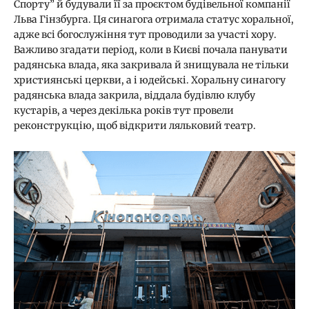
Спорту” й будували її за проєктом будівельної компанії
Льва Гінзбурга. Ця синагога отримала статус хоральної,
адже всі богослужіння тут проводили за участі хору.
Важливо згадати період, коли в Києві почала панувати
радянська влада, яка закривала й знищувала не тільки
християнські церкви, а і юдейські. Хоральну синагогу
радянська влада закрила, віддала будівлю клубу
кустарів, а через декілька років тут провели
реконструкцію, щоб відкрити ляльковий театр.