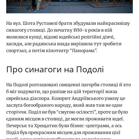
На вул. Шота Руставелі брати збудували найкрасивішу
синагогу столиці. До початку 1930-х років в ній
молилися купці, відомі юдейські релігійні діячі,
хасиди, але радянська влада вирішила тут зробити
спортзал, а потім кінотеатр “Панорама”.
Про синагоги на Подолі
На Подолі розташовані священні пагорби столиці й хто
б міг подумати, що раніше на цій території жила
єврейська діаспора. Колорит Андріївського узвозу це
заслуга богообраного народу, який жив там не одне
сторіччя. Поділ не був “смугою осілості”, проте це було
єдиним місцем в столиці, де могли проживати юдеї.
Печерськ та Хрещатик були бізнес-центрами, а ось
Поділ був прекрасним місцем для проживання цієї