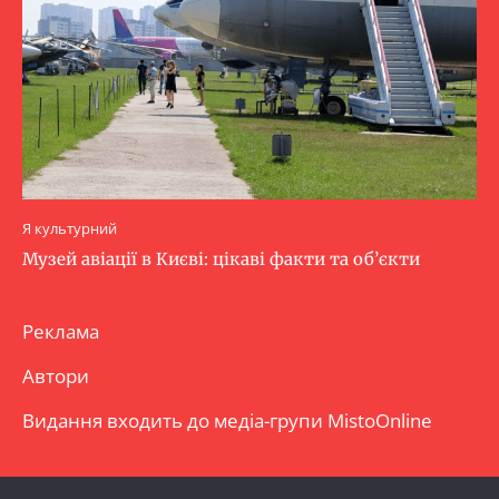
Я культурний
Музей авіації в Києві: цікаві факти та об’єкти
Реклама
Автори
Видання входить до медіа-групи
MistoOnline
Copyright © Повне використання матеріалу