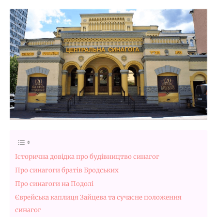
Історична довідка про будівництво синагог
Про синагоги братів Бродських
Про синагоги на Подолі
Єврейська каплиця Зайцева та сучасне положення
синагог