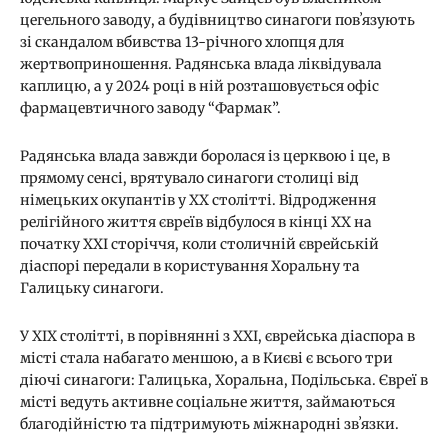
цегельного заводу, а будівництво синагоги повʼязують
зі скандалом вбивства 13-річного хлопця для
жертвоприношення. Радянська влада ліквідувала
каплицю, а у 2024 році в ній розташовується офіс
фармацевтичного заводу “Фармак”.
Радянська влада завжди боролася із церквою і це, в
прямому сенсі, врятувало синагоги столиці від
німецьких окупантів у ХХ столітті. Відродження
релігійного життя євреїв відбулося в кінці ХХ на
початку ХХІ сторіччя, коли столичній єврейській
діаспорі передали в користування Хоральну та
Галицьку синагоги.
У ХІХ столітті, в порівнянні з ХХІ, єврейська діаспора в
місті стала набагато меншою, а в Києві є всього три
діючі синагоги: Галицька, Хоральна, Подільська. Євреї в
місті ведуть активне соціальне життя, займаються
благодійністю та підтримують міжнародні звʼязки.