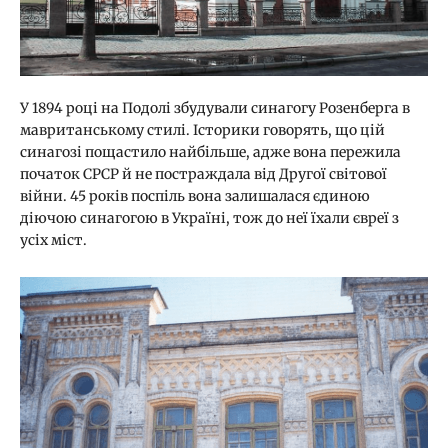
У 1894 році на Подолі збудували синагогу Розенберга в
мавританському стилі. Історики говорять, що цій
синагозі пощастило найбільше, адже вона пережила
початок СРСР й не постраждала від Другої світової
війни. 45 років поспіль вона залишалася єдиною
діючою синагогою в Україні, тож до неї їхали євреї з
усіх міст.