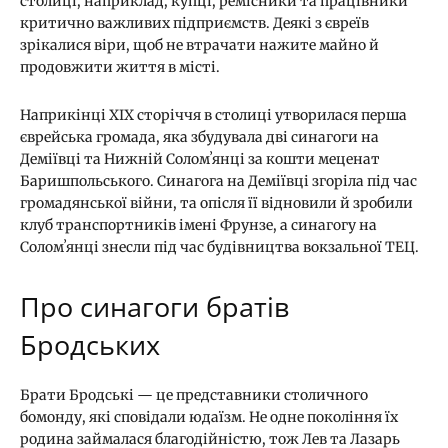
столиці, наприклад, купці, ремісники та працівники
критично важливих підприємств. Деякі з євреїв
зрікалися віри, щоб не втрачати нажите майно й
продовжити життя в місті.
Наприкінці ХІХ сторіччя в столиці утворилася перша
єврейська громада, яка збудувала дві синагоги на
Деміївці та Нижній Соломʼянці за кошти меценат
Баришпольського. Синагога на Деміївці згоріла під час
громадянської війни, та опісля її відновили й зробили
клуб транспортників імені Фрунзе, а синагогу на
Соломʼянці знесли під час будівництва вокзальної ТЕЦ.
Про синагоги братів
Бродських
Брати Бродські — це представники столичного
бомонду, які сповідали юдаїзм. Не одне покоління їх
родина займалася благодійністю, тож Лев та Лазарь