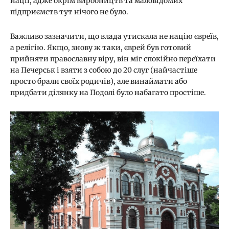
нації, адже окрім виробництв та маловідомих
підприємств тут нічого не було.
Важливо зазначити, що влада утискала не націю євреїв,
а релігію. Якщо, знову ж таки, єврей був готовий
прийняти православну віру, він міг спокійно переїхати
на Печерськ і взяти з собою до 20 слуг (найчастіше
просто брали своїх родичів), але винаймати або
придбати ділянку на Подолі було набагато простіше.