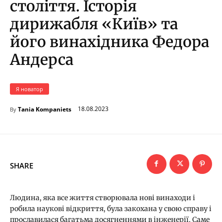
століття. Історія
дирижабля «Київ» та
його винахідника Федора
Андерса
Я новатор
18.08.2023
Tania Kompaniets
By
SHARE
Людина, яка все життя створювала нові винаходи і
робила наукові відкриття, була закохана у свою справу і
прославилася багатьма досягненнями в інженерії. Саме