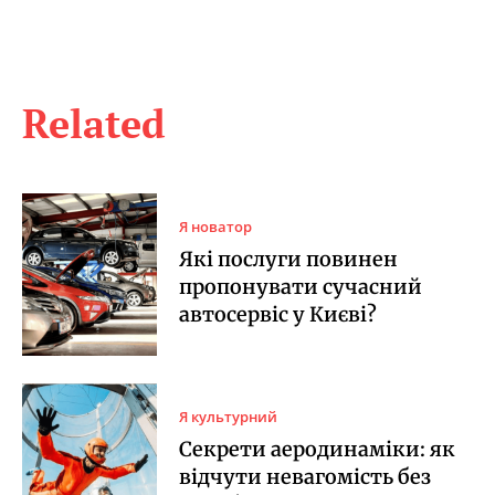
Related
Я новатор
Які послуги повинен
пропонувати сучасний
автосервіс у Києві?
Я культурний
Секрети аеродинаміки: як
відчути невагомість без