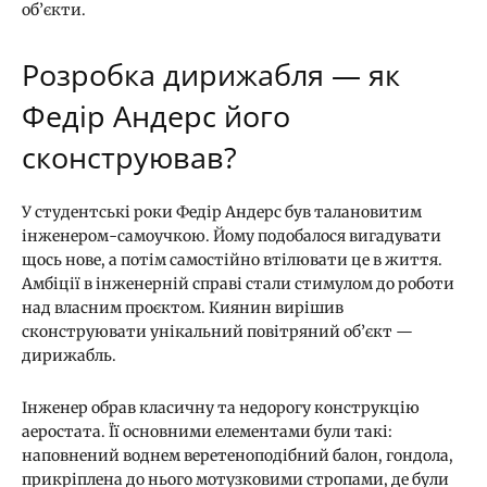
об’єкти.
Розробка дирижабля — як
Федір Андерс його
сконструював?
У студентські роки Федір Андерс був талановитим
інженером-самоучкою. Йому подобалося вигадувати
щось нове, а потім самостійно втілювати це в життя.
Амбіції в інженерній справі стали стимулом до роботи
над власним проєктом. Киянин вирішив
сконструювати унікальний повітряний об’єкт —
дирижабль.
Інженер обрав класичну та недорогу конструкцію
аеростата. Її основними елементами були такі:
наповнений воднем веретеноподібний балон, гондола,
прикріплена до нього мотузковими стропами, де були