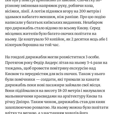
різному змінював напрямок руху, роблячи кола,
вісімки, лінії. А потім піднявся вгору на 200 метрів і
здавався набагато меншим, ніж раніше. Про цю подію
написали у багатьох київських виданнях. Незабаром
про дирижабль стало відомо по всьому Києву. Серед
місцевих жителів було багато охочих політати на
ньому. Це коштувало 50 копійок, як 2 десятки яєць або 1
кілограм борошна на той час.
На гондолі дирижабля могли розміститися 3 особи.
Протягом року Федір Андерс літав на ньому 3-4 рази на
тиждень, щоб провести повітряну екскурсію над
Києвом та передмістям для всіх охочих. Також у нього
були помічники — солдати, які тримали за канати
дирижабль поки нові пасажири займали свої місця.
Вони підіймалися на висоту 18-20 метрів і милувалися
мальовничими краєвидами на архітектуру Києва та
річку Дніпро. Таким чином, дирижабль став для киян
захоплюючою розвагою. На ньому можна було політати
влітку та весною, а з настанням холодів його