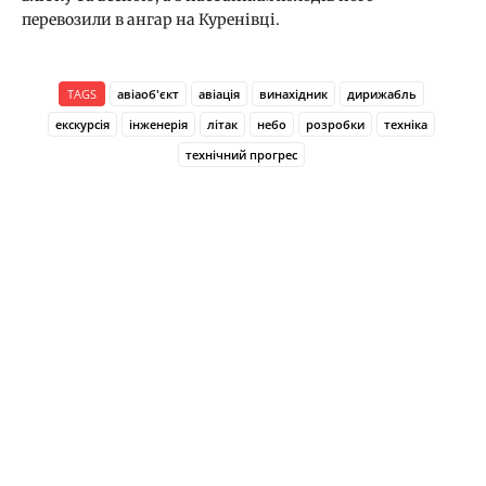
перевозили в ангар на Куренівці.
TAGS
авіаоб'єкт
авіація
винахідник
дирижабль
екскурсія
інженерія
літак
небо
розробки
техніка
технічний прогрес