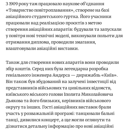
З 1909 року там працювало наукове об’єднання
«Товариство повітроплавання», створене на базі
авіаційного студентського гуртка. Його учасники
працювали над реалізацією проєктів з метою
створення авіаційних апаратів: будували та запускали
у повітря нові технічні моделі, виконували польоти для
отримання диплома, проводили змагання,
влаштовували авіаційні виставки.
Також для створення нових апаратів вони проводили
збір коштів. Серед них була легендарна розробка
геніального інженера Андерса — дирижабль «Київ».
Він також був збудований на залучені інвестиції від
представників військових та цивільних відомств,
київського міського голови Іполита Миколайовича
Дьякова та його близьких, керівників військового
округу та інших. Гості авіаційних виставок брали
участь у розважальній програмі: танцювали бальні
танці, дивилися концерт, а ще могли оглянути та
дізнатися детальну інформацію про нові авіаційні