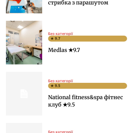
стрибка з парашутом
Без категорії
★ 9.7
Medlas ★9.7
Без категорії
★ 9.5
National fitness&spa фітнес
клуб ★9.5
Без категорії