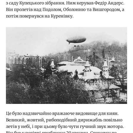
з саду Купецького зібрання. Ним керував Федір Андерс.
Він пролетів над Подолом, Оболонню та Вишгородом, а
потім повернувся на Куренівку.
Це було надзвичайно вражаюче видовище для киян.
Великий, жовтий, рибоподібний дирижабль повільно
летів у небі, і при цьому було чути гучний звук мотора.
Він був у повітрі приблизно 20 хвилин. Спочатку по-