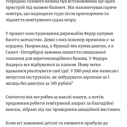
Усередині газового балона був встановлений ще один
пристрій під назвою балонет. Він накопичував гаряче
повітря, що надходило туди після прискорення та
підняття повітряного судна вгору.
У процесі конструювання дирижабля Федір купував
багато запчастин. Деякі з них інженер привозив з-за
кордону. Наприклад, у Франції він купив двигун, а в
Санкт-Петербурзі замовив пошиття спеціальної
тканини для веретеноподібного балона. У Федора
Андерса все відбувалося за планом. Йому легко
вдавалося реалізувати свої ідеї. У 1910 році він написав і
випустив інструкцію, як побудувати аероплан за 1
місяць без двигуна за 385 рублів?
Спочатку він все робив за власні кошти, а потім
продовжив робити повітряний апарат за благодійні
внески, зібрані під час проведення авіаційної виставки.
Коли всі замовлені деталі та елементи прибули до