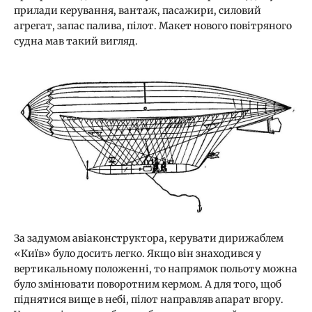
прилади керування, вантаж, пасажири, силовий
агрегат, запас палива, пілот. Макет нового повітряного
судна мав такий вигляд.
За задумом авіаконструктора, керувати дирижаблем
«Київ» було досить легко. Якщо він знаходився у
вертикальному положенні, то напрямок польоту можна
було змінювати поворотним кермом. А для того, щоб
піднятися вище в небі, пілот направляв апарат вгору.