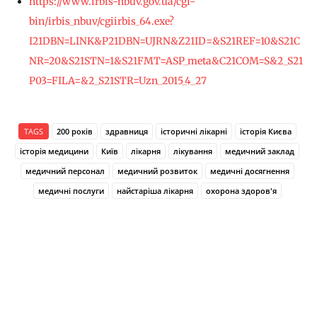
https://www.irbis-nbuv.gov.ua/cgi-
bin/irbis_nbuv/cgiirbis_64.exe?
I21DBN=LINK&P21DBN=UJRN&Z21ID=&S21REF=10&S21C
NR=20&S21STN=1&S21FMT=ASP_meta&C21COM=S&2_S21
P03=FILA=&2_S21STR=Uzn_2015_4_27
TAGS
200 років
здравниця
історичні лікарні
історія Києва
історія медицини
Київ
лікарня
лікування
медичний заклад
медичний персонал
медичний розвиток
медичні досягнення
медичні послуги
найстаріша лікарня
охорона здоров'я