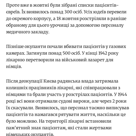
Проте вже в жовтні були зібрані списки пацієнтів-
євреїв. Їх виявилось понад 300 осіб. Усіх юдеїв перевели
до окремого корпусу, а 18 жовтня розстріляли в раніше
обраному для цього урочищі за допомогою персоналу
медичного закладу.
Пізніше окупанти почали вбивати пацієнтів у газових
камерах. Загинули понад 500 осіб. У кінці 1942 року
лікарню перетворили на військовий лазарет для
німців.
Після деокупації Києва радянська влада затримала
колишніх працівників лікарні, які співпрацювали з
німцями та брали участь у розстрілах пацієнтів. У 1944
році всі вони отримали судові вироки, але через 2 роки
їх скасували. Виявилось, що персонал таємно виписував
пацієнтів та намагався рятувати життя, наскільки це
було можливо. На території лікарні встановили
пам’ятний знак пацієнтам, які стали жертвами
німецьких окупантів.