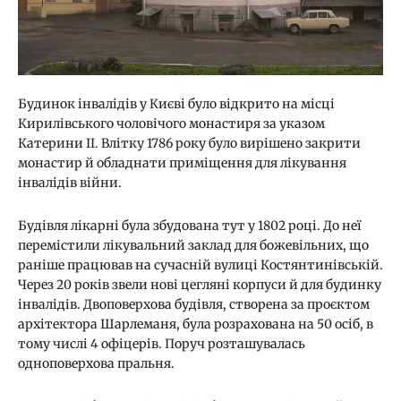
Будинок інвалідів у Києві було відкрито на місці
Кирилівського чоловічого монастиря за указом
Катерини ІІ. Влітку 1786 року було вирішено закрити
монастир й обладнати приміщення для лікування
інвалідів війни.
Будівля лікарні була збудована тут у 1802 році. До неї
перемістили лікувальний заклад для божевільних, що
раніше працював на сучасній вулиці Костянтинівській.
Через 20 років звели нові цегляні корпуси й для будинку
інвалідів. Двоповерхова будівля, створена за проєктом
архітектора Шарлеманя, була розрахована на 50 осіб, в
тому числі 4 офіцерів. Поруч розташувалась
одноповерхова пральня.