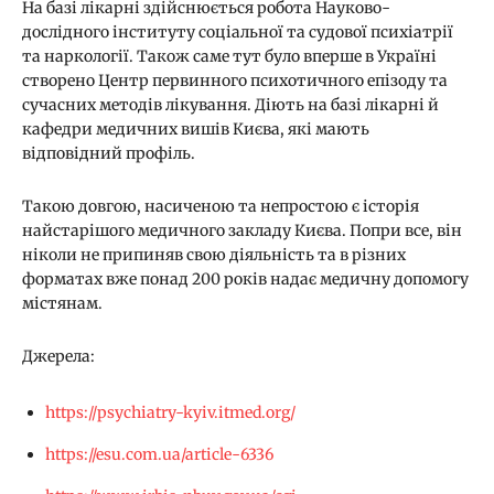
На базі лікарні здійснюється робота Науково-
дослідного інституту соціальної та судової психіатрії
та наркології. Також саме тут було вперше в Україні
створено Центр первинного психотичного епізоду та
сучасних методів лікування. Діють на базі лікарні й
кафедри медичних вишів Києва, які мають
відповідний профіль.
Такою довгою, насиченою та непростою є історія
найстарішого медичного закладу Києва. Попри все, він
ніколи не припиняв свою діяльність та в різних
форматах вже понад 200 років надає медичну допомогу
містянам.
Джерела:
https://psychiatry-kyiv.itmed.org/
https://esu.com.ua/article-6336