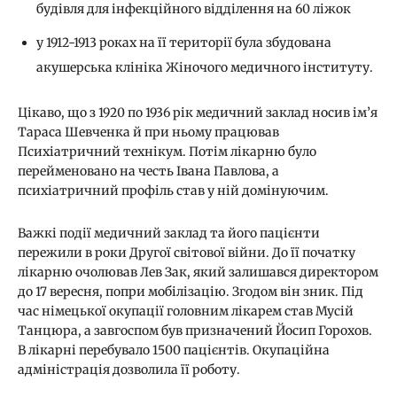
будівля для інфекційного відділення на 60 ліжок
у 1912-1913 роках на її території була збудована
акушерська клініка Жіночого медичного інституту.
Цікаво, що з 1920 по 1936 рік медичний заклад носив ім’я
Тараса Шевченка й при ньому працював
Психіатричний технікум. Потім лікарню було
перейменовано на честь Івана Павлова, а
психіатричний профіль став у ній домінуючим.
Важкі події медичний заклад та його пацієнти
пережили в роки Другої світової війни. До її початку
лікарню очолював Лев Зак, який залишався директором
до 17 вересня, попри мобілізацію. Згодом він зник. Під
час німецької окупації головним лікарем став Мусій
Танцюра, а завгоспом був призначений Йосип Горохов.
В лікарні перебувало 1500 пацієнтів. Окупаційна
адміністрація дозволила її роботу.