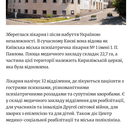
Збереглася лікарня і після набуття Україною
незалежності. В сучасному Києві вона відома як
Київська міська психіатрична лікарня № 1 імені І. П.
Павлова. Площа медичного закладу складає 22,7 га, а
частина цієї території належить Кирилівській церкві,
яка була відновлена.
Лікарня налічує 32 відділення, де лікуються пацієнти з
гострими психозами, різноманітними
психіатричними розладами та супутніми хворобами. Є
у складі медичного закладу відділення для реабілітації,
для учасників та інвалідів Другої світової війни, для
хворих з епілепсією та для дітей. Також діє Центр
медико-соціальної реабілітації та міська поліклініка.