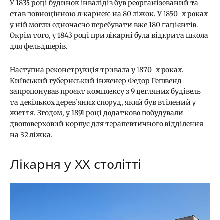
У 1835 році будинок інвалідів був реорганізований та
став повноцінною лікарнею на 80 ліжок. У 1850-х роках
у ній могли одночасно перебувати вже 180 пацієнтів.
Окрім того, у 1843 році при лікарні була відкрита школа
для фельдшерів.
Наступна реконструкція тривала у 1870-х роках.
Київський губернський інженер Федор Гешвенд
запропонував проєкт комплексу з 9 цегляних будівель
та декількох дерев’яних споруд, який був втілений у
життя. Згодом, у 1891 році додатково побудували
двоповерховий корпус для терапевтичного відділення
на 32 ліжка.
Лікарня у XX столітті