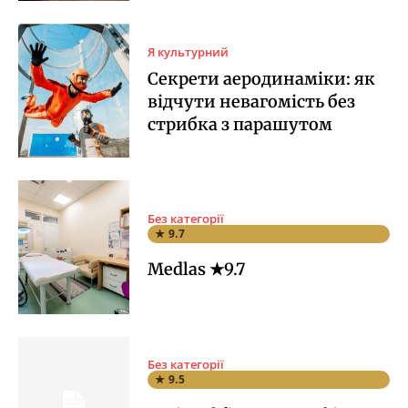
Я культурний
Секрети аеродинаміки: як
відчути невагомість без
стрибка з парашутом
Без категорії
★ 9.7
Medlas ★9.7
Без категорії
★ 9.5