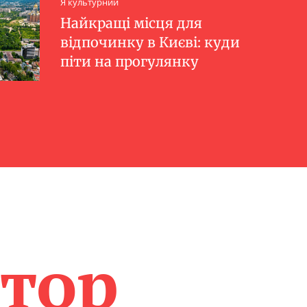
Я культурний
Найкращі місця для
відпочинку в Києві: куди
піти на прогулянку
атор