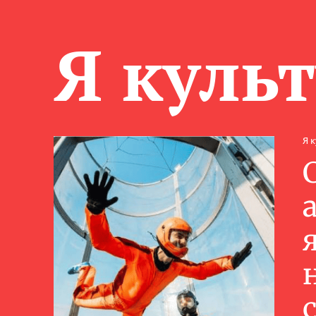
Я куль
Я 