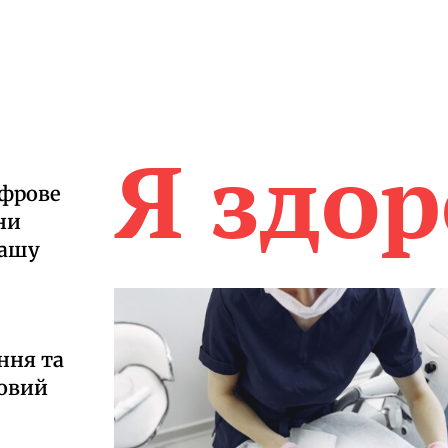
Я здо
ифрове
ни
вашу
ння та
ровий