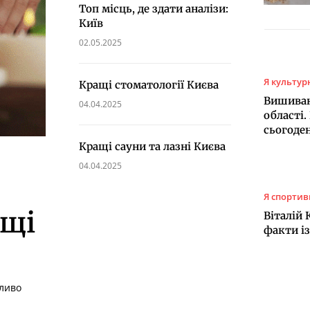
Топ місць, де здати аналізи:
Київ
02.05.2025
Я культу
Кращі стоматології Києва
Вишиван
04.04.2025
області. 
сьогоде
Кращі сауни та лазні Києва
04.04.2025
Я спорти
ащі
Віталій 
факти і
ливо