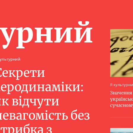
турний
культурний
Секрети
аеродинаміки:
Я культурн
Значення 
як відчути
українськ
сучасному
невагомість без
стрибка з