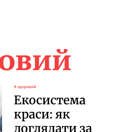
ровий
Я здоровий
Екосистема
краси: як
доглядати за