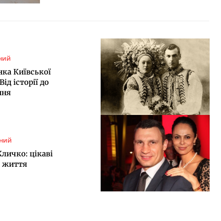
рний
ка Київської
Від історії до
ння
вний
Кличко: цікаві
з життя