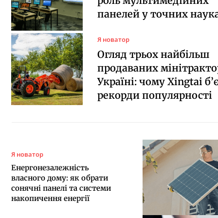
роль мультимедійних
панелей у точних наук
Я новатор
Огляд трьох найбільш
продаваних мінітракто
Україні: чому Xingtai б’
рекорди популярності
Я новатор
Енергонезалежність
власного дому: як обрати
сонячні панелі та системи
накопичення енергії