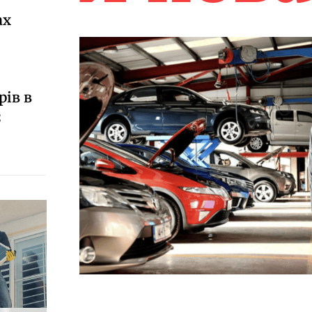
ах
рів в
є