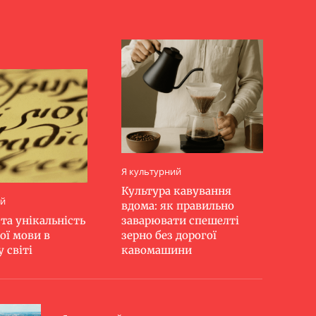
Я культурний
Культура кавування
ий
вдома: як правильно
та унікальність
заварювати спешелті
ої мови в
зерно без дорогої
 світі
кавомашини