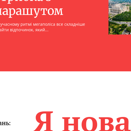
парашутом
сучасному ритмі мегаполіса все складніше
айти відпочинок, який...
Я нов
ань: