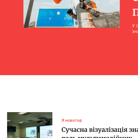
У 
зн
Я новатор
Сучасна візуалізація зн