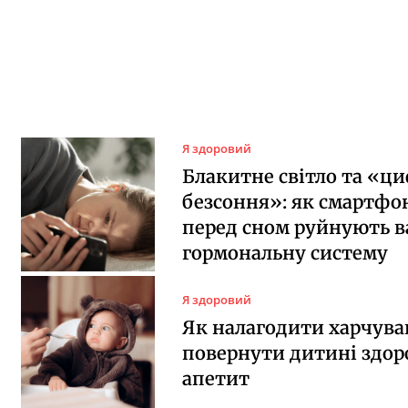
Я здоровий
Блакитне світло та «ц
безсоння»: як смартфо
перед сном руйнують 
гормональну систему
Я здоровий
Як налагодити харчува
повернути дитині здо
апетит