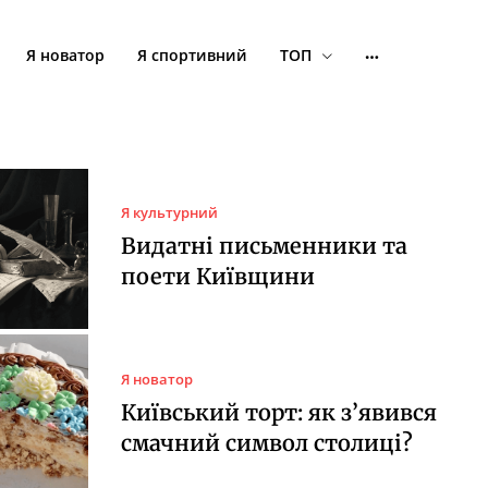
Я новатор
Я спортивний
ТОП
Я культурний
Видатні письменники та
поети Київщини
Я новатор
Київський торт: як з’явився
смачний символ столиці?